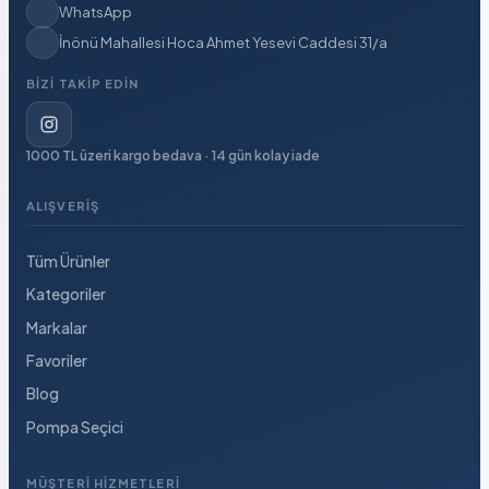
WhatsApp
İnönü Mahallesi Hoca Ahmet Yesevi Caddesi 31/a
BIZI TAKIP EDIN
1000 TL üzeri kargo bedava · 14 gün kolay iade
ALIŞVERIŞ
Tüm Ürünler
Kategoriler
Markalar
Favoriler
Blog
Pompa Seçici
MÜŞTERI HIZMETLERI