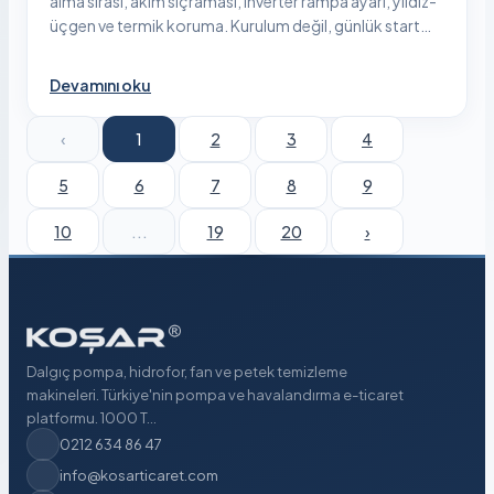
alma sırası, akım sıçraması, inverter rampa ayarı, yıldız-
üçgen ve termik koruma. Kurulum değil, günlük start
disiplini.
Devamını oku
‹
1
2
3
4
5
6
7
8
9
10
...
19
20
›
Dalgıç pompa, hidrofor, fan ve petek temizleme
makineleri. Türkiye'nin pompa ve havalandırma e-ticaret
platformu. 1000 T...
0212 634 86 47
info@kosarticaret.com