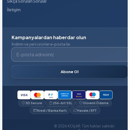
Sıkça Sorulan Sorular
İletişim
Kampanyalardan haberdar olun
İndirim ve yeni ürünler e-posta ile.
E-posta adresiniz
Abone Ol
VISA
AMERICAN
P
P
VISA
TROY
EXPRESS
Electron
PayPal
maestro
mastercard
3D Secure
256-bit SSL
Güvenli Ödeme
Kredi / Banka Kartı
Havale / EFT
© 2026 KOŞAR. Tüm hakları saklıdır.