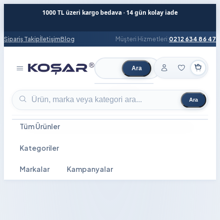
1000 TL üzeri kargo bedava · 14 gün kolay iade
Sipariş Takip
İletişim
Blog
Müşteri Hizmetleri:
0212 634 86 47
Ara
Ürün ara
Ara
Ürün ara
Tüm Ürünler
Kategoriler
Markalar
Kampanyalar