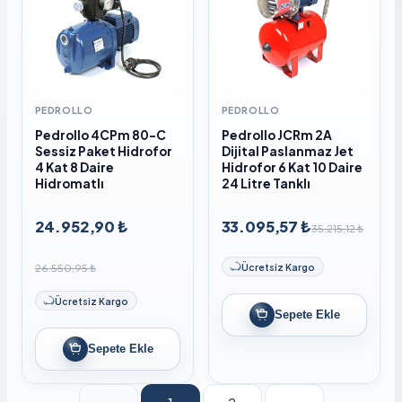
PEDROLLO
PEDROLLO
Pedrollo 4CPm 80-C
Pedrollo JCRm 2A
Sessiz Paket Hidrofor
Dijital Paslanmaz Jet
4 Kat 8 Daire
Hidrofor 6 Kat 10 Daire
Hidromatlı
24 Litre Tanklı
24.952,90 ₺
33.095,57 ₺
35.215,12 ₺
26.550,95 ₺
Ücretsiz Kargo
Ücretsiz Kargo
Sepete Ekle
Sepete Ekle