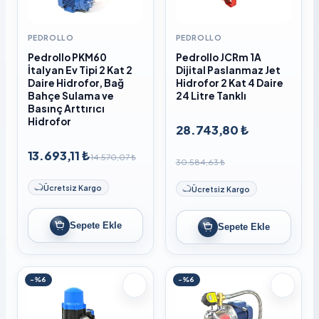
PEDROLLO
PEDROLLO
Pedrollo PKM60
Pedrollo JCRm 1A
İtalyan Ev Tipi 2 Kat 2
Dijital Paslanmaz Jet
Daire Hidrofor, Bağ
Hidrofor 2 Kat 4 Daire
Bahçe Sulama ve
24 Litre Tanklı
Basınç Arttırıcı
Hidrofor
28.743,80 ₺
13.693,11 ₺
14.570,07 ₺
30.584,63 ₺
Ücretsiz Kargo
Ücretsiz Kargo
Sepete Ekle
Sepete Ekle
-%6
-%6