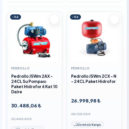
-%6
-%6
PEDROLLO
PEDROLLO
Pedrollo JSWm 2AX -
Pedrollo JSWm 2CX - N
24CL Su Pompası
- 24CL Paket Hidrofor
Paket Hidrofor 6 Kat 10
Daire
26.998,98 ₺
30.488,06 ₺
28.728,05 ₺
32.440,60 ₺
Ücretsiz Kargo