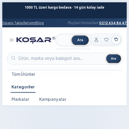
1000 TL üzeri kargo bedava · 14 gün kolay iade
Sipariş Takip
İletişim
Blog
Müşteri Hizmetleri:
0212 634 86 47
Ara
Ürün ara
Ara
Ürün ara
Tüm Ürünler
Kategoriler
Markalar
Kampanyalar