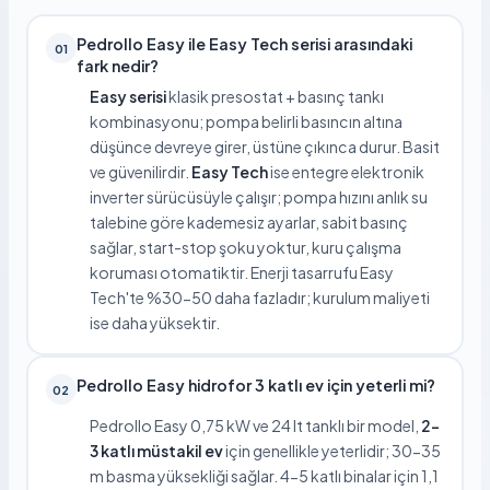
Pedrollo Easy ile Easy Tech serisi arasındaki
01
fark nedir?
Easy serisi
klasik presostat + basınç tankı
kombinasyonu; pompa belirli basıncın altına
düşünce devreye girer, üstüne çıkınca durur. Basit
ve güvenilirdir.
Easy Tech
ise entegre elektronik
inverter sürücüsüyle çalışır; pompa hızını anlık su
talebine göre kademesiz ayarlar, sabit basınç
sağlar, start-stop şoku yoktur, kuru çalışma
koruması otomatiktir. Enerji tasarrufu Easy
Tech'te %30-50 daha fazladır; kurulum maliyeti
ise daha yüksektir.
Pedrollo Easy hidrofor 3 katlı ev için yeterli mi?
02
Pedrollo Easy 0,75 kW ve 24 lt tanklı bir model,
2-
3 katlı müstakil ev
için genellikle yeterlidir; 30-35
m basma yüksekliği sağlar. 4-5 katlı binalar için 1,1