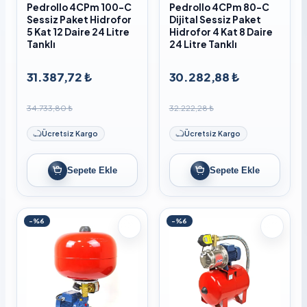
Pedrollo 4CPm 100-C
Pedrollo 4CPm 80-C
Sessiz Paket Hidrofor
Dijital Sessiz Paket
5 Kat 12 Daire 24 Litre
Hidrofor 4 Kat 8 Daire
Tanklı
24 Litre Tanklı
31.387,72 ₺
30.282,88 ₺
34.733,80 ₺
32.222,28 ₺
Ücretsiz Kargo
Ücretsiz Kargo
Sepete Ekle
Sepete Ekle
-%6
-%6