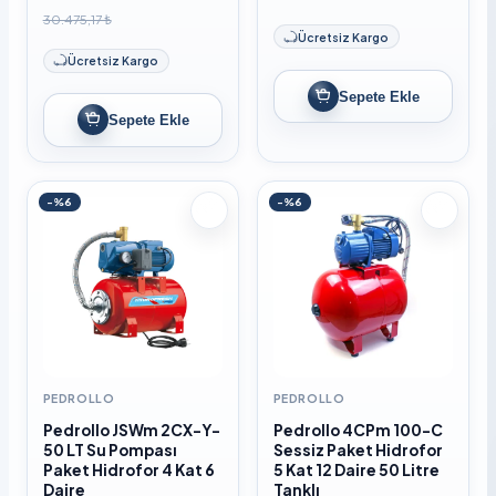
30.475,17 ₺
Ücretsiz Kargo
Ücretsiz Kargo
Sepete Ekle
Sepete Ekle
-%6
-%6
PEDROLLO
PEDROLLO
Pedrollo JSWm 2CX-Y-
Pedrollo 4CPm 100-C
50 LT Su Pompası
Sessiz Paket Hidrofor
Paket Hidrofor 4 Kat 6
5 Kat 12 Daire 50 Litre
Daire
Tanklı