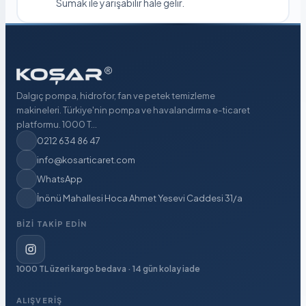
Sumak ile yarışabilir hale gelir.
Dalgıç pompa, hidrofor, fan ve petek temizleme
makineleri. Türkiye'nin pompa ve havalandırma e-ticaret
platformu. 1000 T...
0212 634 86 47
info@kosarticaret.com
WhatsApp
İnönü Mahallesi Hoca Ahmet Yesevi Caddesi 31/a
BIZI TAKIP EDIN
1000 TL üzeri kargo bedava · 14 gün kolay iade
ALIŞVERIŞ