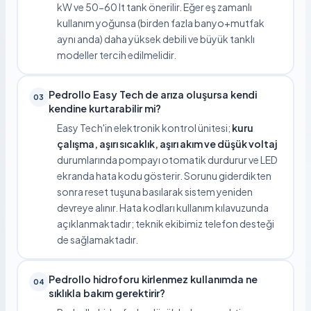
kW ve 50-60 lt tank önerilir. Eğer eş zamanlı
kullanım yoğunsa (birden fazla banyo+mutfak
aynı anda) daha yüksek debili ve büyük tanklı
modeller tercih edilmelidir.
Pedrollo Easy Tech de arıza oluşursa kendi
03
kendine kurtarabilir mi?
Easy Tech'in elektronik kontrol ünitesi;
kuru
çalışma, aşırı sıcaklık, aşırı akım ve düşük voltaj
durumlarında pompayı otomatik durdurur ve LED
ekranda hata kodu gösterir. Sorunu giderdikten
sonra reset tuşuna basılarak sistem yeniden
devreye alınır. Hata kodları kullanım kılavuzunda
açıklanmaktadır; teknik ekibimiz telefon desteği
de sağlamaktadır.
Pedrollo hidroforu kirlenmez kullanımda ne
04
sıklıkla bakım gerektirir?