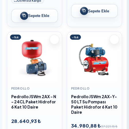
Ücretsiz Kargo
Sepete Ekle
Sepete Ekle
-%6
-%6
PEDROLLO
PEDROLLO
Pedrollo JSWm 2AX - N
Pedrollo JSWm 2AX-Y-
- 24CL Paket Hidrofor
50 LT Su Pompası
6 Kat 10 Daire
Paket Hidrofor 6 Kat 10
Daire
28.640,93 ₺
34.980,88 ₺
37.221,15 ₺