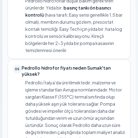
Pedrollo hidroforlar düşük bakım gerektiren
ürünlerdir. Yılda bir:
basınç tankı ön basıncı
kontrolü
(hava tarafı; Easy serisi genellikle 1,5 bar
olmalı), membrın durumu gözlem, presostat
kontak temizliği. Easy Tech için yılda bir: hata log
kontrolü ve sensör kalibrasyonu. Kireçli
bölgelerde her 2-3 yılda bir pompa kasasının
temizlenmesi önerilir.
Pedrollo hidrofor fiyatı neden Sumak'tan
05
yüksek?
Pedrollo İtalya'da üretilmektedir; malzeme ve
işleme standartları Avrupa normlarındadır. Motor
sargıları Klasse F (155°C) termal sınıfında olup
daha yüksek aşırı yük toleransı sağlar. Pompa
gövdesi ve impeller ölçü toleransları daha dar
tutulduğundan verim ve uzun ömür açısından
üstündür. Sonuç olarak Pedrollo daha uzun süre
değiştirilmeden çalıştığında toplam maliyet analizi