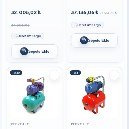
32.005,02 ₺
37.136,06 ₺
39.514,35 ₺
34.054,71 ₺
Ücretsiz Kargo
Ücretsiz Kargo
Sepete Ekle
Sepete Ekle
-%10
-%6
PEDROLLO
PEDROLLO