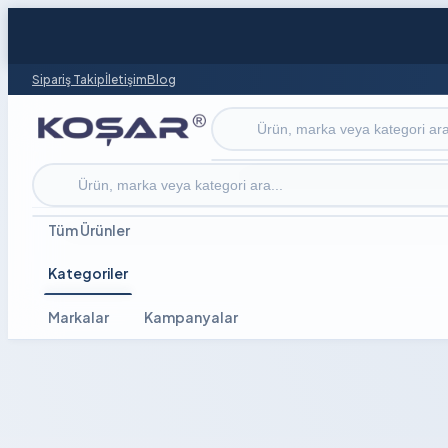
Sipariş Takip
İletişim
Blog
Ürün ara
Ürün ara
Tüm Ürünler
Kategoriler
Markalar
Kampanyalar