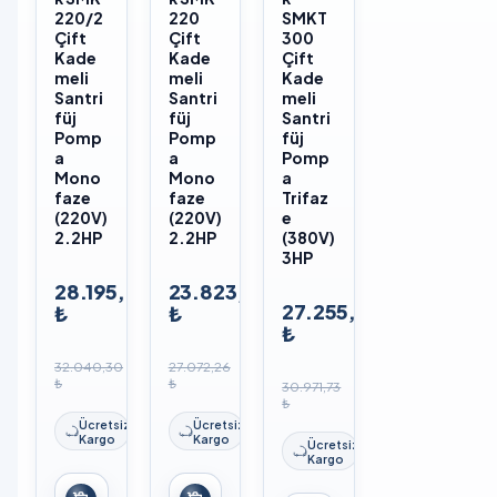
220/2
220
SMKT
Çift
Çift
300
Kade
Kade
Çift
meli
meli
Kade
Santri
Santri
meli
füj
füj
Santri
Pomp
Pomp
füj
a
a
Pomp
Mono
Mono
a
faze
faze
Trifaz
(220V)
(220V)
e
2.2HP
2.2HP
(380V)
3HP
28.195,46
23.823,59
27.255,13
₺
₺
₺
32.040,30
27.072,26
₺
₺
30.971,73
₺
Ücretsiz
Ücretsiz
Kargo
Kargo
Ücretsiz
Kargo