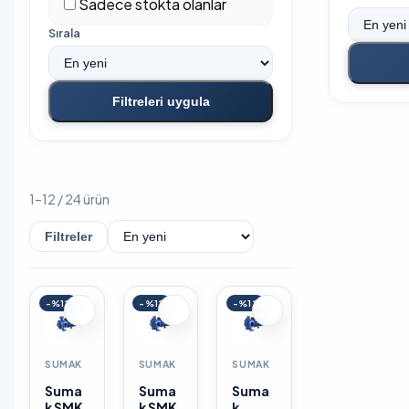
Sadece stokta olanlar
Sırala
Filtreleri uygula
1–12 / 24 ürün
Filtreler
Sırala
-%12
-%12
-%12
SUMAK
SUMAK
SUMAK
Suma
Suma
Suma
k SMK
k SMK
k