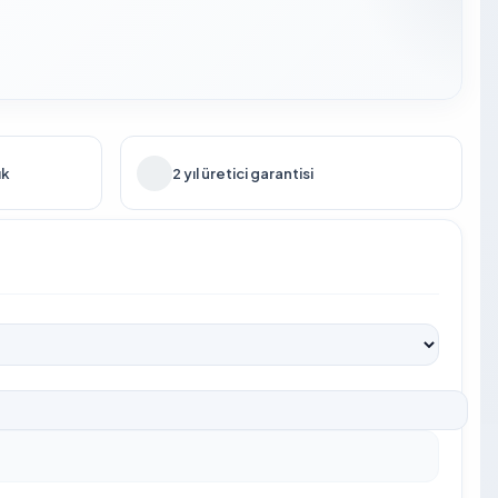
ık
2 yıl üretici garantisi