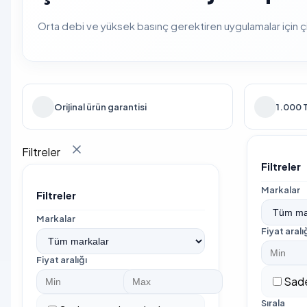
Orta debi ve yüksek basınç gerektiren uygulamalar için çif
Orijinal ürün garantisi
1.000 T
Filtreler
Filtreler
Markalar
Filtreler
Markalar
Fiyat aralı
Fiyat aralığı
Sade
Sırala