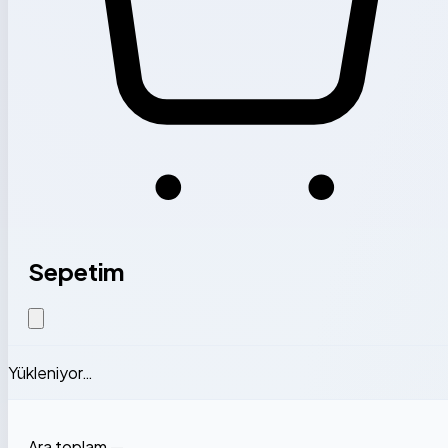
Sepetim
Yükleniyor…
Ara toplam
—