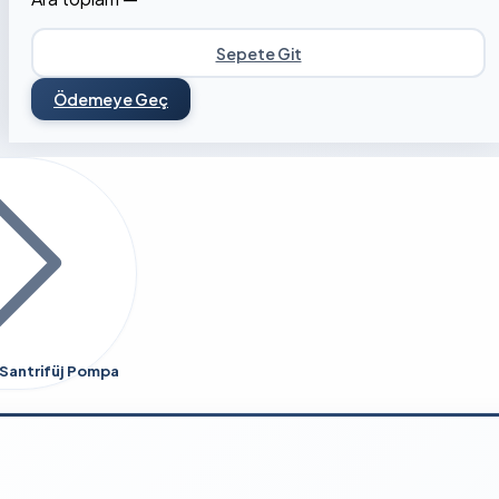
Sepete Git
Ödemeye Geç
ı Santrifüj Pompa