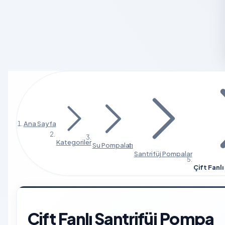
Ana Sayfa
Kategoriler
Su Pompaları
Santrifüj Pompalar
Çift Fanl
Çift Fanlı Santrifüj Pompa