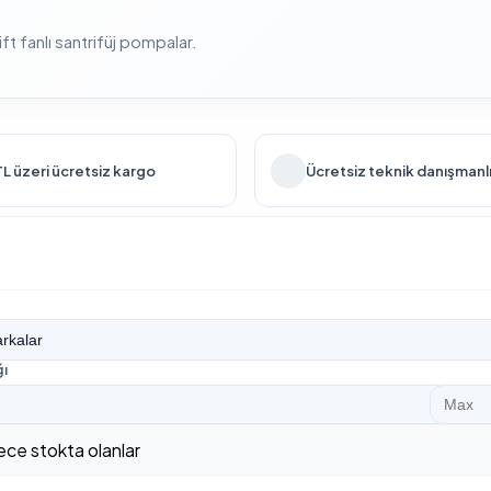
t fanlı santrifüj pompalar.
L üzeri ücretsiz kargo
Ücretsiz teknik danışmanl
ğı
ce stokta olanlar