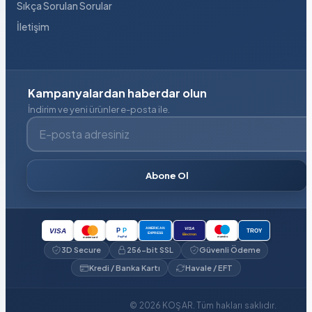
Sıkça Sorulan Sorular
İletişim
Kampanyalardan haberdar olun
İndirim ve yeni ürünler e-posta ile.
E-posta adresiniz
Abone Ol
VISA
AMERICAN
P
P
VISA
TROY
EXPRESS
Electron
PayPal
maestro
mastercard
3D Secure
256-bit SSL
Güvenli Ödeme
Kredi / Banka Kartı
Havale / EFT
© 2026 KOŞAR. Tüm hakları saklıdır.