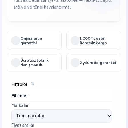
atölye ve tünel havalandırma.
Orijinal ürün
1.000 TL üzeri
garantisi
ücretsiz kargo
Ücretsiz teknik
2 yıl üretici garantisi
danışmanlık
Filtreler
Filtreler
Markalar
Fiyat aralığı