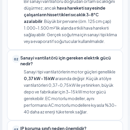
Bir sanayi vantilatörü doğrudan ortam sıcaklığını
düşürmez; ancak
hava hareketi sayesinde
çalışanların hissettikleri sıcaklık 3-8°C
azalabilir
. Büyük bir pervane (örn. 125 cm çap)
1.000-1.500 m²'lik alanda etkili hava hareketi
sağlayabilir. Gerçek soğutma için sanayi tipi klima
veya evaporatif soğutucular kullanılmalıdır.
Sanayi vantilatörü için gereken elektrik gücü
02
nedir?
Sanayi tipi vantilatörlerin motor güçleri genellikle
0,37 kW – 15 kW
arasında değişir. Küçük atölye
vantilatörleri 0,37-0,75 kW ile yetinirken, büyük
depo ve fabrikalar için 3-15 kW motor gücü
gerekebilir. EC motorlu modeller, aynı
performansı AC motorlu modellere kıyasla %30-
40 daha az enerji tüketerek sağlar.
IP koruma sınıfı neden önemlidir?
03