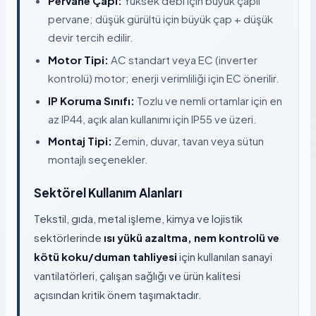
Pervane Çapı:
Yüksek debi için büyük çaplı
pervane; düşük gürültü için büyük çap + düşük
devir tercih edilir.
Motor Tipi:
AC standart veya EC (inverter
kontrolü) motor; enerji verimliliği için EC önerilir.
IP Koruma Sınıfı:
Tozlu ve nemli ortamlar için en
az IP44, açık alan kullanımı için IP55 ve üzeri.
Montaj Tipi:
Zemin, duvar, tavan veya sütun
montajlı seçenekler.
Sektörel Kullanım Alanları
Tekstil, gıda, metal işleme, kimya ve lojistik
sektörlerinde
ısı yükü azaltma, nem kontrolü ve
kötü koku/duman tahliyesi
için kullanılan sanayi
vantilatörleri, çalışan sağlığı ve ürün kalitesi
açısından kritik önem taşımaktadır.