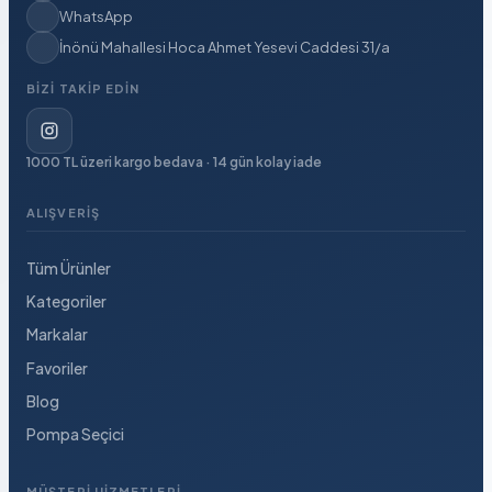
WhatsApp
İnönü Mahallesi Hoca Ahmet Yesevi Caddesi 31/a
BIZI TAKIP EDIN
1000 TL üzeri kargo bedava · 14 gün kolay iade
ALIŞVERIŞ
Tüm Ürünler
Kategoriler
Markalar
Favoriler
Blog
Pompa Seçici
MÜŞTERI HIZMETLERI