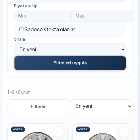
Fiyat aralığı
Sadece stokta olanlar
Sırala
Filtreleri uygula
1–6 / 6 ürün
Filtreler
Sırala
-%22
-%28