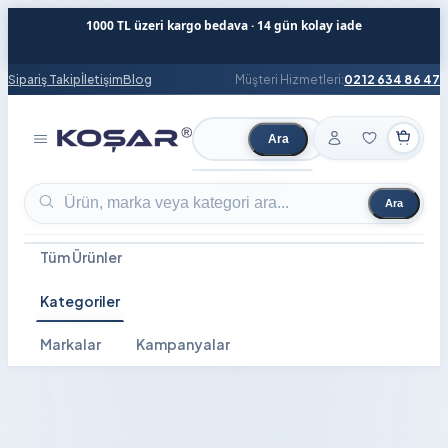
1000 TL üzeri kargo bedava · 14 gün kolay iade
Sipariş Takip
İletişim
Blog
Müşteri Hizmetleri:
0212 634 86 47
Ara
Ürün ara
Ara
Ürün ara
Tüm Ürünler
Kategoriler
Markalar
Kampanyalar