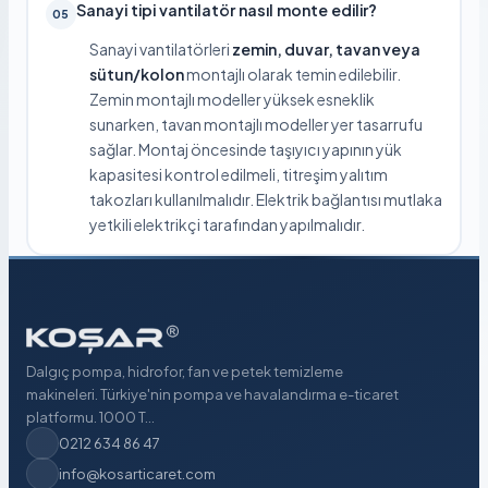
Sanayi tipi vantilatör nasıl monte edilir?
05
Sanayi vantilatörleri
zemin, duvar, tavan veya
sütun/kolon
montajlı olarak temin edilebilir.
Zemin montajlı modeller yüksek esneklik
sunarken, tavan montajlı modeller yer tasarrufu
sağlar. Montaj öncesinde taşıyıcı yapının yük
kapasitesi kontrol edilmeli, titreşim yalıtım
takozları kullanılmalıdır. Elektrik bağlantısı mutlaka
yetkili elektrikçi tarafından yapılmalıdır.
Dalgıç pompa, hidrofor, fan ve petek temizleme
makineleri. Türkiye'nin pompa ve havalandırma e-ticaret
platformu. 1000 T...
0212 634 86 47
info@kosarticaret.com