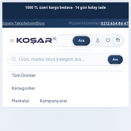
1000 TL üzeri kargo bedava · 14 gün kolay iade
Sipariş Takip
İletişim
Blog
Müşteri Hizmetleri:
0212 634 86 47
Ara
Ürün ara
Ara
Ürün ara
Tüm Ürünler
Kategoriler
Markalar
Kampanyalar