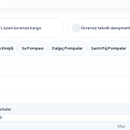
L üzeri ücretsiz kargo
Ücretsiz teknik danışmanl
 Emişli)
Su Pompası
Dalgıç Pompalar
Santrifüj Pompalar
ğı