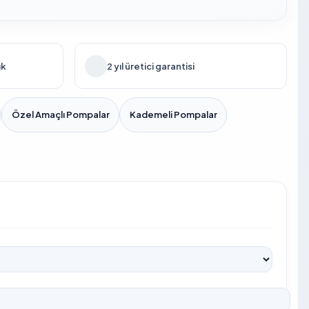
ık
2 yıl üretici garantisi
Özel Amaçlı Pompalar
Kademeli Pompalar