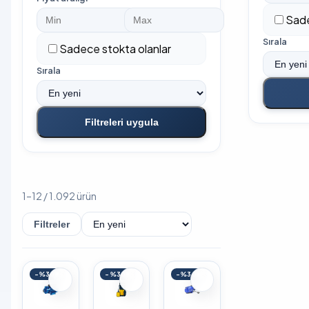
Sade
Sırala
Sadece stokta olanlar
Sırala
Filtreleri uygula
1–12 / 1.092 ürün
Filtreler
Sırala
-%30
-%30
-%30