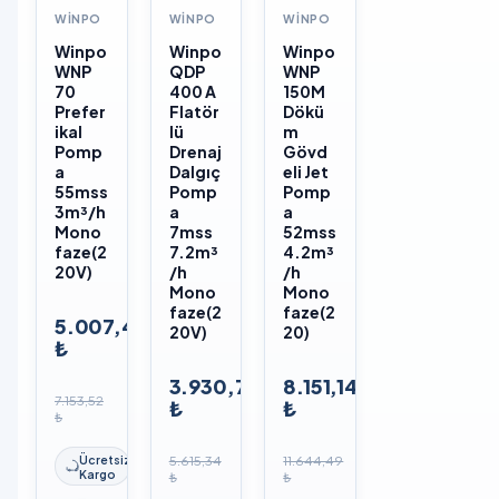
WINPO
WINPO
WINPO
Winpo
Winpo
Winpo
WNP
QDP
WNP
70
400 A
150M
Prefer
Flatör
Dökü
ikal
lü
m
Pomp
Drenaj
Gövd
a
Dalgıç
eli Jet
55mss
Pomp
Pomp
3m³/h
a
a
Mono
7mss
52mss
faze(2
7.2m³
4.2m³
20V)
/h
/h
Mono
Mono
faze(2
faze(2
5.007,46
20V)
20)
₺
3.930,74
8.151,14
7.153,52
₺
₺
₺
Ücretsiz
5.615,34
11.644,49
Kargo
₺
₺