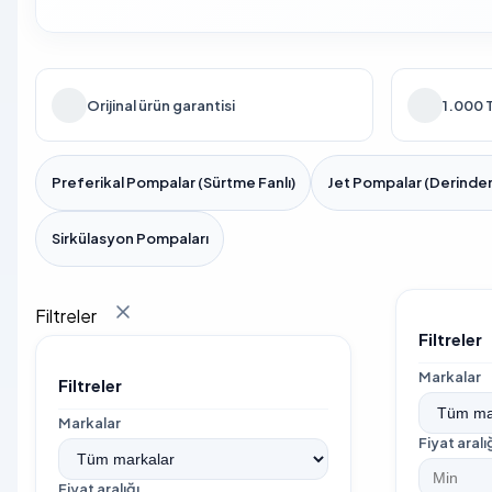
Orijinal ürün garantisi
1.000 T
Preferikal Pompalar (Sürtme Fanlı)
Jet Pompalar (Derinden
Sirkülasyon Pompaları
Filtreler
Filtreler
Markalar
Filtreler
Markalar
Fiyat aralı
Fiyat aralığı