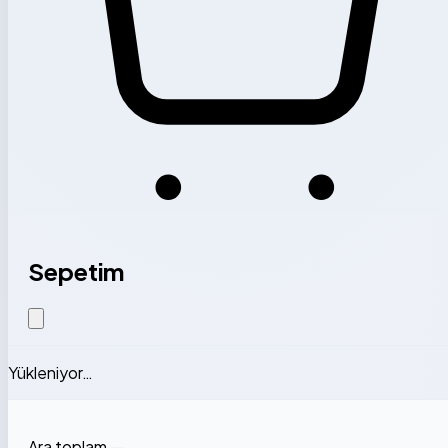
Sepetim
Yükleniyor…
Ara toplam
—