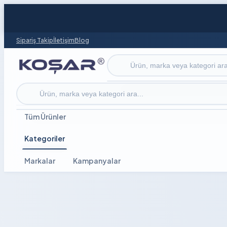
Sipariş Takip
İletişim
Blog
Ürün ara
Ürün ara
Tüm Ürünler
Kategoriler
Markalar
Kampanyalar