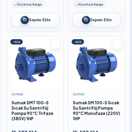
Ücretsiz Kargo
Ücretsiz Kargo
Sepete Ekle
Sepete Ekle
-%12
-%12
SUMAK
SUMAK
Sumak SMT 100-S
Sumak SM 100-S Sıcak
Sıcak Su Santrifüj
Su Santrifüj Pompa
Pompa 90°C Trifaze
90°C Monofaze (220V)
(380V) 1HP
1HP