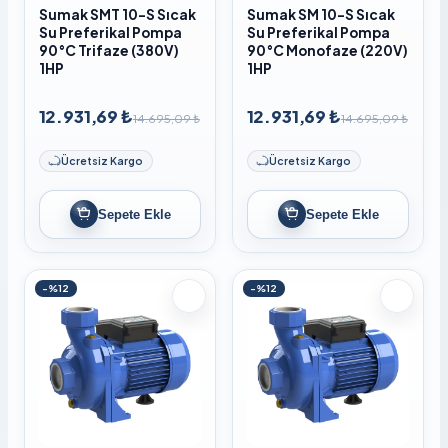
Sumak SMT 10-S Sıcak
Sumak SM 10-S Sıcak
Su Preferikal Pompa
Su Preferikal Pompa
90°C Trifaze (380V)
90°C Monofaze (220V)
1HP
1HP
12.931,69 ₺
12.931,69 ₺
14.695,09 ₺
14.695,09 ₺
Ücretsiz Kargo
Ücretsiz Kargo
Sepete Ekle
Sepete Ekle
-%12
-%12