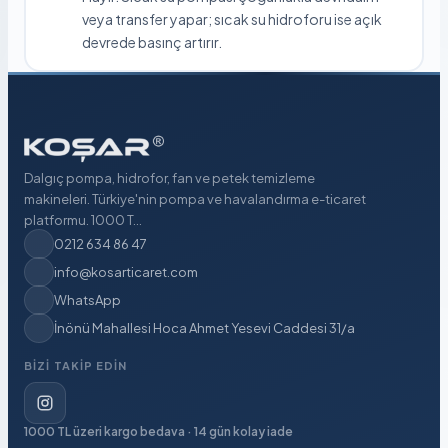
veya transfer yapar; sıcak su hidroforu ise açık
devrede basınç artırır.
Dalgıç pompa, hidrofor, fan ve petek temizleme
makineleri. Türkiye'nin pompa ve havalandırma e-ticaret
platformu. 1000 T...
0212 634 86 47
info@kosarticaret.com
WhatsApp
İnönü Mahallesi Hoca Ahmet Yesevi Caddesi 31/a
BIZI TAKIP EDIN
1000 TL üzeri kargo bedava · 14 gün kolay iade