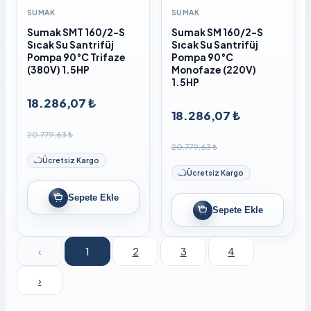
SUMAK
SUMAK
Sumak SMT 160/2-S
Sumak SM 160/2-S
Sıcak Su Santrifüj
Sıcak Su Santrifüj
Pompa 90°C Trifaze
Pompa 90°C
(380V) 1.5HP
Monofaze (220V)
1.5HP
18.286,07 ₺
18.286,07 ₺
20.779,63 ₺
20.779,63 ₺
Ücretsiz Kargo
Ücretsiz Kargo
Sepete Ekle
Sepete Ekle
‹
1
2
3
4
›