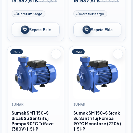
15.537,51 ₺
15.537,51 ₺
17.656,26 ₺
17.656,26 ₺
Ücretsiz Kargo
Ücretsiz Kargo
Sepete Ekle
Sepete Ekle
-%12
-%12
SUMAK
SUMAK
Sumak SMT 150-S
Sumak SM 150-S Sıcak
Sıcak Su Santrifüj
Su Santrifüj Pompa
Pompa 90°C Trifaze
90°C Monofaze (220V)
(380V) 1.5HP
1.5HP