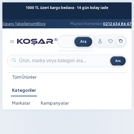
1000 TL üzeri kargo bedava · 14 gün kolay iade
Sipariş Takip
İletişim
Blog
Müşteri Hizmetleri:
0212 634 86 47
Ara
Ürün ara
Ara
Ürün ara
Tüm Ürünler
Kategoriler
Markalar
Kampanyalar