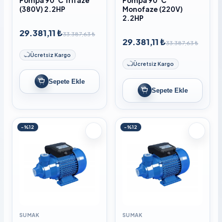
Pompa 90°C Trifaze
Pompa 90°C
(380V) 2.2HP
Monofaze (220V)
2.2HP
29.381,11 ₺
33.387,63 ₺
29.381,11 ₺
33.387,63 ₺
Ücretsiz Kargo
Ücretsiz Kargo
Sepete Ekle
Sepete Ekle
-%12
-%12
SUMAK
SUMAK