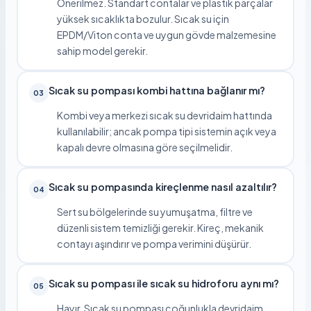
Önerilmez. Standart contalar ve plastik parçalar
yüksek sıcaklıkta bozulur. Sıcak su için
EPDM/Viton conta ve uygun gövde malzemesine
sahip model gerekir.
Sıcak su pompası kombi hattına bağlanır mı?
03
Kombi veya merkezi sıcak su devridaim hattında
kullanılabilir; ancak pompa tipi sistemin açık veya
kapalı devre olmasına göre seçilmelidir.
Sıcak su pompasında kireçlenme nasıl azaltılır?
04
Sert su bölgelerinde su yumuşatma, filtre ve
düzenli sistem temizliği gerekir. Kireç, mekanik
contayı aşındırır ve pompa verimini düşürür.
Sıcak su pompası ile sıcak su hidroforu aynı mı?
05
Hayır. Sıcak su pompası çoğunlukla devridaim