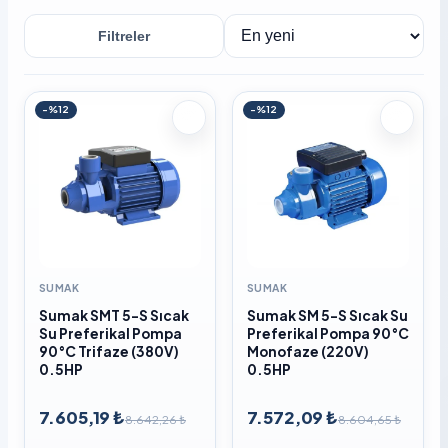
Filtreler
Sırala
-%12
-%12
SUMAK
SUMAK
Sumak SMT 5-S Sıcak
Sumak SM 5-S Sıcak Su
Su Preferikal Pompa
Preferikal Pompa 90°C
90°C Trifaze (380V)
Monofaze (220V)
0.5HP
0.5HP
7.605,19 ₺
7.572,09 ₺
8.642,26 ₺
8.604,65 ₺