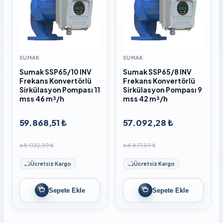
SUMAK
SUMAK
Sumak SSP65/10 INV
Sumak SSP65/8 INV
Frekans Konvertörlü
Frekans Konvertörlü
Sirkülasyon Pompası 11
Sirkülasyon Pompası 9
mss 46 m³/h
mss 42 m³/h
59.868,51 ₺
57.092,28 ₺
68.032,39 ₺
64.877,59 ₺
Ücretsiz Kargo
Ücretsiz Kargo
Sepete Ekle
Sepete Ekle