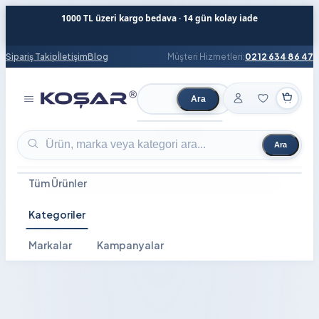
1000 TL üzeri kargo bedava · 14 gün kolay iade
Sipariş Takip
İletişim
Blog
Müşteri Hizmetleri:
0212 634 86 47
Ara
Ürün ara
Ara
Ürün ara
Tüm Ürünler
Kategoriler
Markalar
Kampanyalar