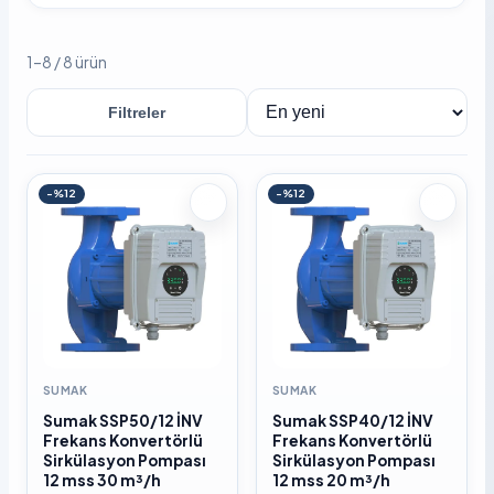
1–8 / 8 ürün
Filtreler
Sırala
-%12
-%12
SUMAK
SUMAK
Sumak SSP50/12 İNV
Sumak SSP40/12 İNV
Frekans Konvertörlü
Frekans Konvertörlü
Sirkülasyon Pompası
Sirkülasyon Pompası
12 mss 30 m³/h
12 mss 20 m³/h