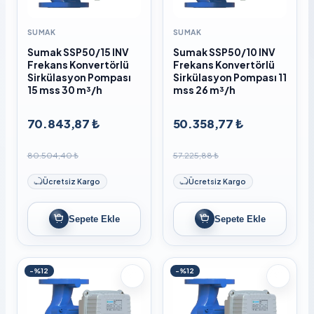
SUMAK
SUMAK
Sumak SSP50/15 INV
Sumak SSP50/10 INV
Frekans Konvertörlü
Frekans Konvertörlü
Sirkülasyon Pompası
Sirkülasyon Pompası 11
15 mss 30 m³/h
mss 26 m³/h
70.843,87 ₺
50.358,77 ₺
80.504,40 ₺
57.225,88 ₺
Ücretsiz Kargo
Ücretsiz Kargo
Sepete Ekle
Sepete Ekle
-%12
-%12