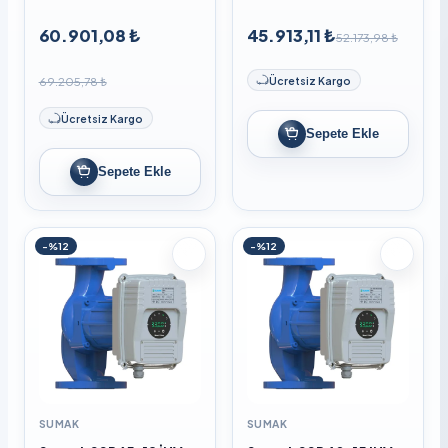
60.901,08 ₺
45.913,11 ₺
52.173,98 ₺
69.205,78 ₺
Ücretsiz Kargo
Ücretsiz Kargo
Sepete Ekle
Sepete Ekle
-%12
-%12
SUMAK
SUMAK