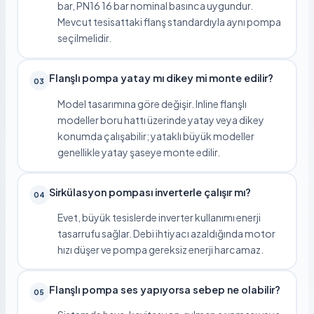
bar, PN16 16 bar nominal basınca uygundur.
Mevcut tesisattaki flanş standardıyla aynı pompa
seçilmelidir.
Flanşlı pompa yatay mı dikey mi monte edilir?
03
Model tasarımına göre değişir. Inline flanşlı
modeller boru hattı üzerinde yatay veya dikey
konumda çalışabilir; yataklı büyük modeller
genellikle yatay şaseye monte edilir.
Sirkülasyon pompası inverterle çalışır mı?
04
Evet, büyük tesislerde inverter kullanımı enerji
tasarrufu sağlar. Debi ihtiyacı azaldığında motor
hızı düşer ve pompa gereksiz enerji harcamaz.
Flanşlı pompa ses yapıyorsa sebep ne olabilir?
05