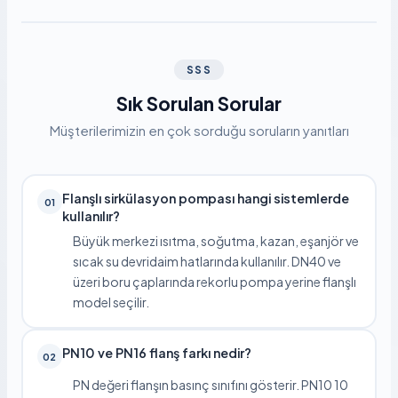
SSS
Sık Sorulan Sorular
Müşterilerimizin en çok sorduğu soruların yanıtları
Flanşlı sirkülasyon pompası hangi sistemlerde
01
kullanılır?
Büyük merkezi ısıtma, soğutma, kazan, eşanjör ve
sıcak su devridaim hatlarında kullanılır. DN40 ve
üzeri boru çaplarında rekorlu pompa yerine flanşlı
model seçilir.
PN10 ve PN16 flanş farkı nedir?
02
PN değeri flanşın basınç sınıfını gösterir. PN10 10