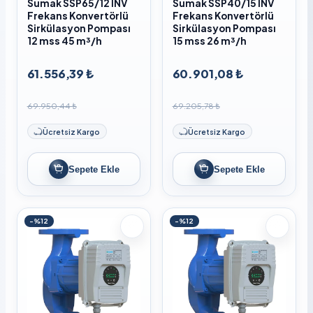
Sumak SSP65/12 İNV
Sumak SSP40/15 INV
Frekans Konvertörlü
Frekans Konvertörlü
Sirkülasyon Pompası
Sirkülasyon Pompası
12 mss 45 m³/h
15 mss 26 m³/h
61.556,39 ₺
60.901,08 ₺
69.950,44 ₺
69.205,78 ₺
Ücretsiz Kargo
Ücretsiz Kargo
Sepete Ekle
Sepete Ekle
-%12
-%12