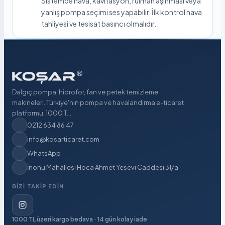
Sistemde hava, kavitasyon, rulman aşınması veya
yanlış pompa seçimi ses yapabilir. İlk kontrol hava
tahliyesi ve tesisat basıncı olmalıdır.
Dalgıç pompa, hidrofor, fan ve petek temizleme
makineleri. Türkiye'nin pompa ve havalandırma e-ticaret
platformu. 1000 T...
0212 634 86 47
info@kosarticaret.com
WhatsApp
İnönü Mahallesi Hoca Ahmet Yesevi Caddesi 31/a
BIZI TAKIP EDIN
1000 TL üzeri kargo bedava · 14 gün kolay iade