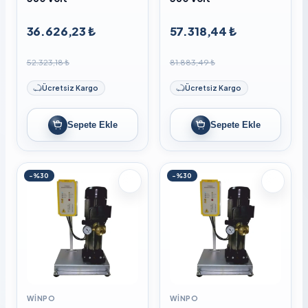
36.626,23 ₺
57.318,44 ₺
52.323,18 ₺
81.883,49 ₺
Ücretsiz Kargo
Ücretsiz Kargo
Sepete Ekle
Sepete Ekle
-%30
-%30
WINPO
WINPO