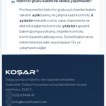
Hidrofor grubu bakımı ne sıklıkla yapılmalıdır?
05
Profesyonel bir hidrofor grubu için önerilen bakım
takvimi:
aylık
basınç ve çalışma saati kontrolü;
6
ayda bir
mekanik conta, vana, manometre ve
elektrik bağlantısı kontrolü;
yılda bir
kapsamlı
bakım (pompa sökümü, impeller kontrolü,
kontrol paneli kalibrasyonu). Düzenli bakım arıza
riskini minimize eder ve pompanın 15+ yıl
çalışmasını sağlar.
Dalgıç pompa, hidrofor, fan ve petek temizleme
makineleri. Türkiye'nin pompa ve havalandırma e-ticaret
platformu. 1000 T...
0212 634 86 47
info@kosarticaret.com