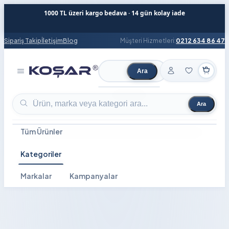
1000 TL üzeri kargo bedava · 14 gün kolay iade
Sipariş Takip
İletişim
Blog
Müşteri Hizmetleri:
0212 634 86 47
Ara
Ürün ara
Ara
Ürün ara
Tüm Ürünler
Kategoriler
Markalar
Kampanyalar