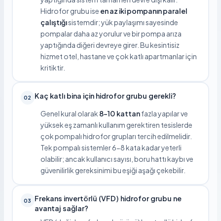
Hidrofor grubu ise
en az iki pompanın paralel
çalıştığı
sistemdir; yük paylaşımı sayesinde
pompalar daha az yorulur ve bir pompa arıza
yaptığında diğeri devreye girer. Bu kesintisiz
hizmet otel, hastane ve çok katlı apartmanlar için
kritiktir.
Kaç katlı bina için hidrofor grubu gerekli?
02
Genel kural olarak
8-10 kattan
fazla yapılar ve
yüksek eş zamanlı kullanım gerektiren tesislerde
çok pompalı hidrofor grupları tercih edilmelidir.
Tek pompalı sistemler 6-8 kata kadar yeterli
olabilir; ancak kullanıcı sayısı, boru hattı kaybı ve
güvenilirlik gereksinimi bu eşiği aşağı çekebilir.
Frekans invertörlü (VFD) hidrofor grubu ne
03
avantaj sağlar?