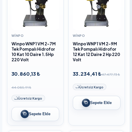
WINPO
WINPO
Winpo WNP1 VM 2-7M
Winpo WNP1 VM 2-9M
Tek Pompalı Hidrofor
Tek Pompalı Hidrofor
10 Kat 10 Daire 1.5Hp
12 Kat 12 Daire 2 Hp 220
220 Volt
Volt
30.860,13 ₺
33.234,41 ₺
47.477,73 ₺
44.085,91 ₺
Ücretsiz Kargo
Ücretsiz Kargo
Sepete Ekle
Sepete Ekle