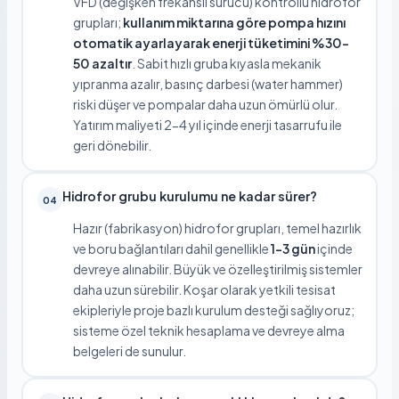
VFD (değişken frekanslı sürücü) kontrollü hidrofor
grupları;
kullanım miktarına göre pompa hızını
otomatik ayarlayarak enerji tüketimini %30-
50 azaltır
. Sabit hızlı gruba kıyasla mekanik
yıpranma azalır, basınç darbesi (water hammer)
riski düşer ve pompalar daha uzun ömürlü olur.
Yatırım maliyeti 2-4 yıl içinde enerji tasarrufu ile
geri dönebilir.
Hidrofor grubu kurulumu ne kadar sürer?
04
Hazır (fabrikasyon) hidrofor grupları, temel hazırlık
ve boru bağlantıları dahil genellikle
1-3 gün
içinde
devreye alınabilir. Büyük ve özelleştirilmiş sistemler
daha uzun sürebilir. Koşar olarak yetkili tesisat
ekipleriyle proje bazlı kurulum desteği sağlıyoruz;
sisteme özel teknik hesaplama ve devreye alma
belgeleri de sunulur.