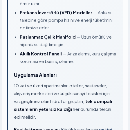
ömür uzar.
Frekans İnvertörlü (VFD) Modeller
— Anlık su
talebine göre pompa hızını ve enerji tüketimini
optimize eder.
Paslanmaz Çelik Manifold
— Uzun ömürlü ve
hijienik su dağıtımı için.
Akıllı Kontrol Paneli
— Arıza alarmı, kuru çalışma
koruması ve basınç izleme.
Uygulama Alanları
10 kat ve üzeri apartmanlar, oteller, hastaneler,
alışveriş merkezleri ve küçük sanayi tesisleri için
vazgeçilmez olan hidrofor grupları;
tek pompalı
sistemlerin yetersiz kaldığı
her durumda tercih
edilmelidir.
Karşılaştırmalı seçim:
Küçük konutlar için
ev tipi