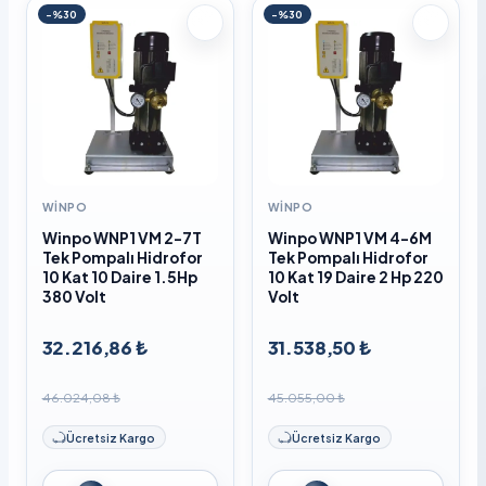
-%30
-%30
WINPO
WINPO
Winpo WNP1 VM 2-7T
Winpo WNP1 VM 4-6M
Tek Pompalı Hidrofor
Tek Pompalı Hidrofor
10 Kat 10 Daire 1.5Hp
10 Kat 19 Daire 2 Hp 220
380 Volt
Volt
32.216,86 ₺
31.538,50 ₺
46.024,08 ₺
45.055,00 ₺
Ücretsiz Kargo
Ücretsiz Kargo