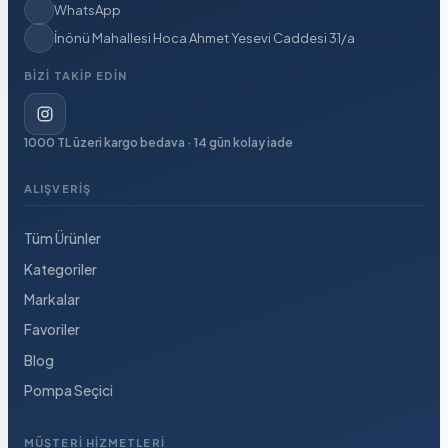
WhatsApp
İnönü Mahallesi Hoca Ahmet Yesevi Caddesi 31/a
BIZI TAKIP EDIN
1000 TL üzeri kargo bedava · 14 gün kolay iade
ALIŞVERIŞ
Tüm Ürünler
Kategoriler
Markalar
Favoriler
Blog
Pompa Seçici
MÜŞTERI HIZMETLERI