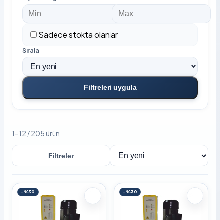
Sadece stokta olanlar
Sırala
Filtreleri uygula
1–12 / 205 ürün
Filtreler
Sırala
-%30
-%30