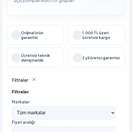
üçlü pompalı hidrofor grupları.
Orijinal ürün
1.000 TL üzeri
garantisi
ücretsiz kargo
Ücretsiz teknik
2 yıl üretici garantisi
danışmanlık
Filtreler
Filtreler
Markalar
Fiyat aralığı