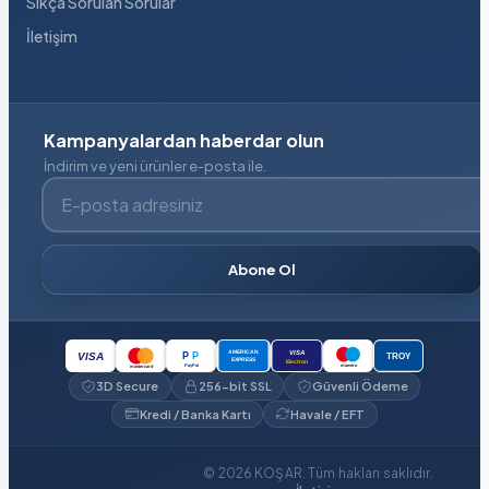
Sıkça Sorulan Sorular
İletişim
Kampanyalardan haberdar olun
İndirim ve yeni ürünler e-posta ile.
E-posta adresiniz
Abone Ol
VISA
AMERICAN
P
P
VISA
TROY
EXPRESS
Electron
PayPal
maestro
mastercard
3D Secure
256-bit SSL
Güvenli Ödeme
Kredi / Banka Kartı
Havale / EFT
© 2026 KOŞAR. Tüm hakları saklıdır.