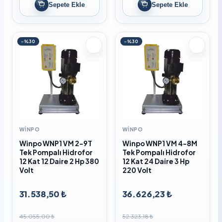
Sepete Ekle
Sepete Ekle
-%30
-%30
WINPO
WINPO
Winpo WNP1 VM 2-9T
Winpo WNP1 VM 4-8M
Tek Pompalı Hidrofor
Tek Pompalı Hidrofor
12 Kat 12 Daire 2 Hp 380
12 Kat 24 Daire 3 Hp
Volt
220 Volt
31.538,50 ₺
36.626,23 ₺
45.055,00 ₺
52.323,18 ₺