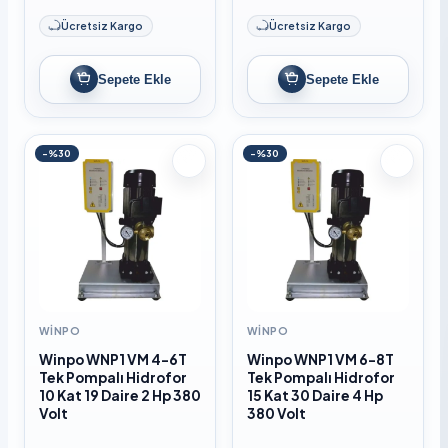
Ücretsiz Kargo
Ücretsiz Kargo
Sepete Ekle
Sepete Ekle
-%30
-%30
WINPO
WINPO
Winpo WNP1 VM 4-6T
Winpo WNP1 VM 6-8T
Tek Pompalı Hidrofor
Tek Pompalı Hidrofor
10 Kat 19 Daire 2 Hp 380
15 Kat 30 Daire 4 Hp
Volt
380 Volt