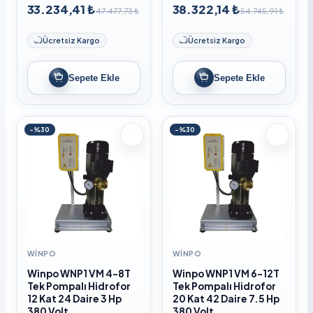
33.234,41 ₺
38.322,14 ₺
47.477,73 ₺
54.745,91 ₺
Ücretsiz Kargo
Ücretsiz Kargo
Sepete Ekle
Sepete Ekle
-%30
-%30
WINPO
WINPO
Winpo WNP1 VM 4-8T
Winpo WNP1 VM 6-12T
Tek Pompalı Hidrofor
Tek Pompalı Hidrofor
12 Kat 24 Daire 3 Hp
20 Kat 42 Daire 7.5 Hp
380 Volt
380 Volt