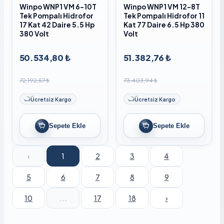
Winpo WNP1 VM 6-10T
Winpo WNP1 VM 12-8T
Tek Pompalı Hidrofor
Tek Pompalı Hidrofor 11
17 Kat 42 Daire 5.5 Hp
Kat 77 Daire 6.5 Hp 380
380 Volt
Volt
50.534,80 ₺
51.382,76 ₺
72.192,57 ₺
73.403,94 ₺
Ücretsiz Kargo
Ücretsiz Kargo
Sepete Ekle
Sepete Ekle
‹
1
2
3
4
5
6
7
8
9
10
...
17
18
›