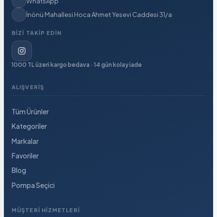
WhatsApp
İnönü Mahallesi Hoca Ahmet Yesevi Caddesi 31/a
BIZI TAKIP EDIN
1000 TL üzeri kargo bedava · 14 gün kolay iade
ALIŞVERIŞ
Tüm Ürünler
Kategoriler
Markalar
Favoriler
Blog
Pompa Seçici
MÜŞTERI HIZMETLERI