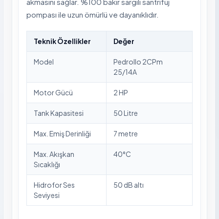
akmasını sağlar. %100 bakır sargılı santrifüj
pompası ile uzun ömürlü ve dayanıklıdır.
Teknik Özellikler
Değer
Model
Pedrollo 2CPm
25/14A
Motor Gücü
2 HP
Tank Kapasitesi
50 Litre
Max. Emiş Derinliği
7 metre
Max. Akışkan
40°C
Sıcaklığı
Hidrofor Ses
50 dB altı
Seviyesi