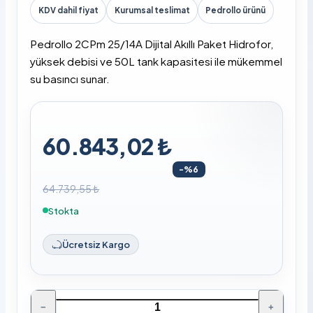
KDV dahil fiyat
Kurumsal teslimat
Pedrollo ürünü
Pedrollo 2CPm 25/14A Dijital Akıllı Paket Hidrofor,
yüksek debisi ve 50L tank kapasitesi ile mükemmel
su basıncı sunar.
60.843,02 ₺
-%6
64.739,55 ₺
Stokta
Ücretsiz Kargo
−
+