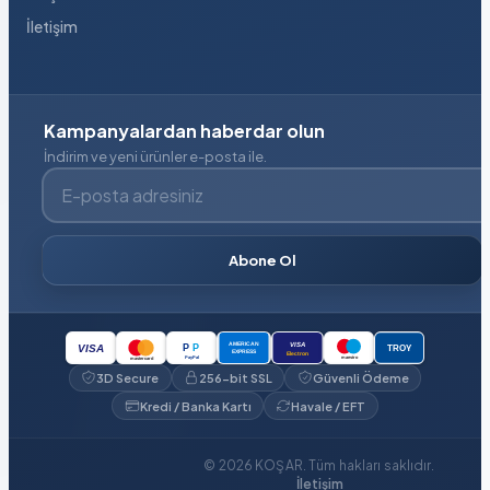
İletişim
Kampanyalardan haberdar olun
İndirim ve yeni ürünler e-posta ile.
E-posta adresiniz
Abone Ol
VISA
AMERICAN
P
P
VISA
TROY
EXPRESS
Electron
PayPal
maestro
mastercard
3D Secure
256-bit SSL
Güvenli Ödeme
Kredi / Banka Kartı
Havale / EFT
© 2026 KOŞAR. Tüm hakları saklıdır.
İletişim