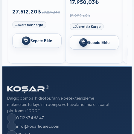
17.950,03 ₺
27.512,20 ₺
27
29.274,14 ₺
19.099,60 ₺
29.
Ücretsiz Kargo
Ücretsiz Kargo
Sepete Ekle
Sepete Ekle
Dalgıç pompa, hidrofor, fan ve petek temizleme
makineleri. Türkiye'nin pompa ve havalandırma e-ticaret
platformu. 1000 T...
0212 634 86 47
info@kosarticaret.com