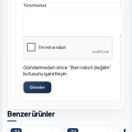
Yorumunuz
Göndermeden önce “Ben robot değilim”
kutusunu işaretleyin.
Gönder
Benzer ürünler
-%6
-%6
-%