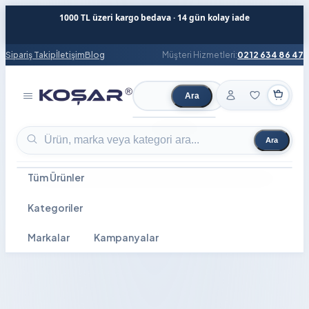
1000 TL üzeri kargo bedava · 14 gün kolay iade
Sipariş Takip
İletişim
Blog
Müşteri Hizmetleri:
0212 634 86 47
Ara
Ürün ara
Ara
Ürün ara
Tüm Ürünler
Kategoriler
Markalar
Kampanyalar