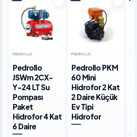
PEDROLLO
PEDROLLO
PE
Pedrollo
Pedrollo PKM
P
JSWm 2CX-
60 Mini
J
Y-24 LT Su
Hidrofor 2 Kat
Di
Pompası
2 Daire Küçük
P
Paket
Ev Tipi
Hi
Hidrofor 4 Kat
Hidrofor
6 
6 Daire
Li