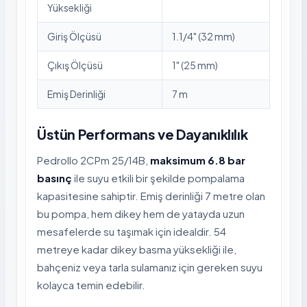
Yüksekliği
Giriş Ölçüsü
1.1/4" (32 mm)
Çıkış Ölçüsü
1" (25 mm)
Emiş Derinliği
7 m
Üstün Performans ve Dayanıklılık
Pedrollo 2CPm 25/14B,
maksimum 6.8 bar
basınç
ile suyu etkili bir şekilde pompalama
kapasitesine sahiptir. Emiş derinliği 7 metre olan
bu pompa, hem dikey hem de yatayda uzun
mesafelerde su taşımak için idealdir. 54
metreye kadar dikey basma yüksekliği ile,
bahçeniz veya tarla sulamanız için gereken suyu
kolayca temin edebilir.