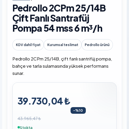
Pedrollo 2CPm 25/14B
Çift Fanlı Santrafüj
Pompa 54 mss 6 m³/h
KDV dahil fiyat
Kurumsal teslimat
Pedrollo ürünü
Pedrollo 2CPm 25/14B, çift fanlı santrifüj pompa,
bahçe ve tarla sulamasında yüksek performans
sunar.
39.730,04 ₺
-%10
43.965,47 ₺
Stokta