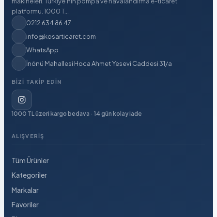
makineleri. Türkiye'nin pompa ve havalandırma e-ticaret
platformu. 1000 T...
0212 634 86 47
info@kosarticaret.com
WhatsApp
İnönü Mahallesi Hoca Ahmet Yesevi Caddesi 31/a
BIZI TAKIP EDIN
1000 TL üzeri kargo bedava · 14 gün kolay iade
ALIŞVERIŞ
Tüm Ürünler
Kategoriler
Markalar
Favoriler