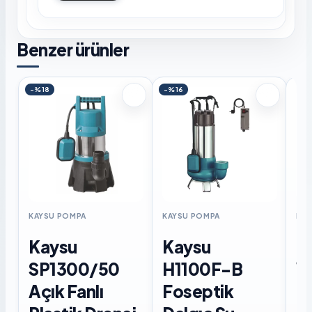
Benzer ürünler
-%18
-%16
KAYSU POMPA
KAYSU POMPA
KAY
Kaysu
Kaysu
K
SP1300/50
H1100F-B
W
Açık Fanlı
Foseptik
F