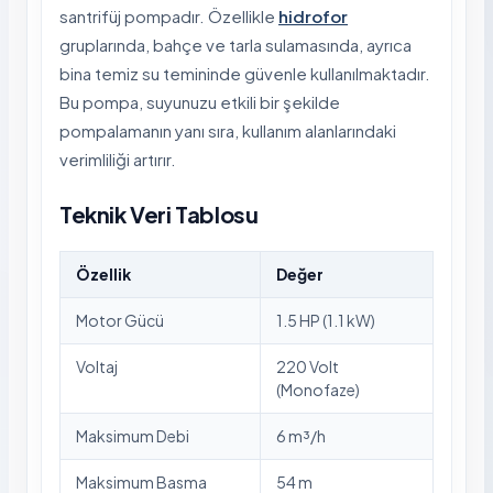
santrifüj pompadır. Özellikle
hidrofor
gruplarında, bahçe ve tarla sulamasında, ayrıca
bina temiz su temininde güvenle kullanılmaktadır.
Bu pompa, suyunuzu etkili bir şekilde
pompalamanın yanı sıra, kullanım alanlarındaki
verimliliği artırır.
Teknik Veri Tablosu
Özellik
Değer
Motor Gücü
1.5 HP (1.1 kW)
Voltaj
220 Volt
(Monofaze)
Maksimum Debi
6 m³/h
Maksimum Basma
54 m