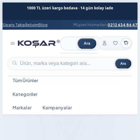
1000 TL üzeri kargo bedava · 14 gün kolay iade
Sipariş Takip
İletişim
Blog
Müşteri Hizmetleri:
0212 634 86 47
Ara
Ürün ara
Ara
Ürün ara
Tüm Ürünler
Kategoriler
Markalar
Kampanyalar