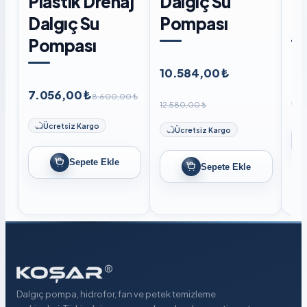
Plastik Drenaj
Dalgıç Su
D
Dalgıç Su
Pompası
P
Pompası
10.584,00 ₺
8.
7.056,00 ₺
8.600,00 ₺
12.580,00 ₺
Ücretsiz Kargo
Ücretsiz Kargo
Sepete Ekle
Sepete Ekle
Dalgıç pompa, hidrofor, fan ve petek temizleme