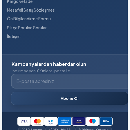
Kargo ve İade
Mesafeli Satış Sözleşmesi
Ön Bilgilendirme Formu
Sıkça Sorulan Sorular
İletişim
Kampanyalardan haberdar olun
İndirim ve yeni ürünler e-posta ile.
E-posta adresiniz
Abone Ol
VISA
AMERICAN
P
P
VISA
TROY
EXPRESS
Electron
PayPal
maestro
mastercard
3D Secure
256-bit SSL
Güvenli Ödeme