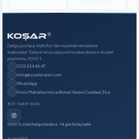
Dalgıç pompa, hidrofor, fan ve petek temizleme
makineleri. Türkiye'nin pompa ve havalandırma e-ticaret
platformu. 1000 T...
0212 634 86 47
info@kosarticaret.com
WhatsApp
İnönü Mahallesi Hoca Ahmet Yesevi Caddesi 31/a
BIZI TAKIP EDIN
1000 TL üzeri kargo bedava · 14 gün kolay iade
ALIŞVERIŞ