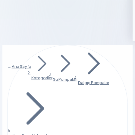
Ana Sayfa
Kategoriler
Su Pompaları
Dalgıç Pompalar