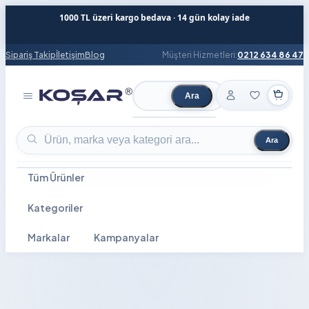
1000 TL üzeri kargo bedava · 14 gün kolay iade
Sipariş Takip
İletişim
Blog
Müşteri Hizmetleri:
0212 634 86 47
Ara
Ürün ara
Ara
Ürün ara
Tüm Ürünler
Kategoriler
Markalar
Kampanyalar