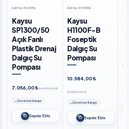
KAYSU POMPA
KAYSU POMPA
KAY
Kaysu
Kaysu
K
SP1300/50
H1100F-B
W
Açık Fanlı
Foseptik
F
Plastik Drenaj
Dalgıç Su
D
Dalgıç Su
Pompası
P
Pompası
10.584,00 ₺
8.
7.056,00 ₺
8.600,00 ₺
12.580,00 ₺
Ücretsiz Kargo
Ücretsiz Kargo
Sepete Ekle
Sepete Ekle