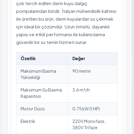
çok tercih edilen derin kuyu dalgıç
pompalarından biridir. İtalyan mühendislik kalitesi
ile üretilen bu ürün, derin kuyulardan su çekmek
için ideal bir çözümdür. Uzun ömürlü, dayanıklı
yapısı ve etkili performansı ile kullanıcılarına
güvenilir bir su temin hizmeti sunar.
Özellik
Değer
Maksimum Basma
90 metre
Yüksekliği
Maksimum Su Basma
3.6 m³/h
Kapasitesi
Motor Gücü
0.75 kW (1 HP)
Elektrik
220V Monofaze,
380V Trifaze