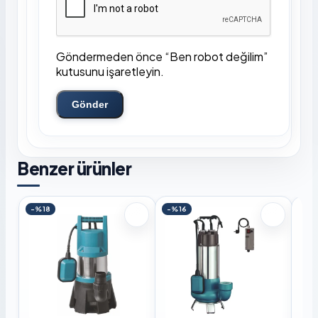
Göndermeden önce “Ben robot değilim”
kutusunu işaretleyin.
Gönder
Benzer ürünler
-%18
-%16