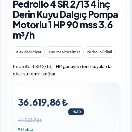
Pedrollo 4 SR 2/13 4 inç
Derin Kuyu Dalgıç Pompa
Motorlu 1 HP 90 mss 3.6
m³/h
KDV dahil fiyat
Kurumsal teslimat
Pedrollo ürünü
Pedrollo 4 SR 2/13, 1 HP gücüyle derin kuyularda
etkili su temini sağlar.
36.619,86 ₺
-%10
40.523,72 ₺
Stokta