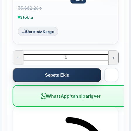
35.882,26 ₺
Stokta
Ücretsiz Kargo
−
+
Sepete Ekle
WhatsApp'tan sipariş ver