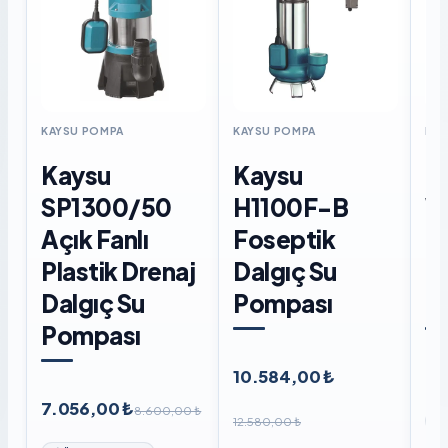
KAYSU POMPA
KAYSU POMPA
KAY
Kaysu
Kaysu
K
SP1300/50
H1100F-B
W
Açık Fanlı
Foseptik
F
Plastik Drenaj
Dalgıç Su
D
Dalgıç Su
Pompası
P
Pompası
10.584,00 ₺
8.
7.056,00 ₺
8.600,00 ₺
12.580,00 ₺