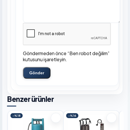
Göndermeden önce “Ben robot değilim”
kutusunu işaretleyin.
Gönder
Benzer ürünler
-%18
-%16