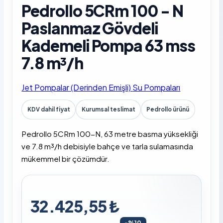
Pedrollo 5CRm 100 - N
Paslanmaz Gövdeli
Kademeli Pompa 63 mss
7.8 m³/h
Jet Pompalar (Derinden Emişli)
Su Pompaları
KDV dahil fiyat
Kurumsal teslimat
Pedrollo ürünü
Pedrollo 5CRm 100-N, 63 metre basma yüksekliği
ve 7.8 m³/h debisiyle bahçe ve tarla sulamasında
mükemmel bir çözümdür.
32.425,55 ₺
-%10