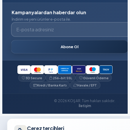
Kampanyalardan haberdar olun
İndirim ve yeni ürünler e-posta ile.
E-posta adresiniz
Abone Ol
VISA
AMERICAN
P
P
VISA
TROY
EXPRESS
Electron
PayPal
maestro
mastercard
3D Secure
256-bit SSL
Güvenli Ödeme
Kredi / Banka Kartı
Havale / EFT
© 2026 KOŞAR. Tüm hakları saklıdır.
İletişim
Çerez tercihleri