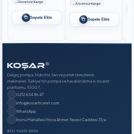
Ücretsiz Kargo
Ücretsiz Kargo
Sepete Ekle
Sepete Ekle
Dalgıç pompa, hidrofor, fan ve petek temizleme
makineleri. Türkiye'nin pompa ve havalandırma e-ticaret
platformu. 1000 T...
0212 634 86 47
info@kosarticaret.com
WhatsApp
İnönü Mahallesi Hoca Ahmet Yesevi Caddesi 31/a
BIZI TAKIP EDIN