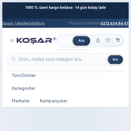
1000 TL üzeri kargo bedava · 14 gün kolay iade
Sipariş Takip
İletişim
Blog
Müşteri Hizmetleri:
0212 634 86 47
Ara
Ürün ara
Ara
Ürün ara
Tüm Ürünler
Kategoriler
Markalar
Kampanyalar