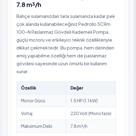
7.8 m³/h
Bahçe sulamanızdan tarla sulamanıza kadar pek
çok alanda kullanabileceğiniz Pedrollo 5CRm
100-N Paslanmaz Gövdeli Kademeli Pompa,
güçlü motoru ve etkileyici teknik özellikleriyle
dikkat çekmektedir. Bu pompa, hem derinden
emiş yapabilme özelliği hem de paslanmaz
gövdesi sayesinde uzun ömürlü bir kullanım
sunar.
Özellik
Değer
Motor Gücü
1.5 HP (1.1 kW)
Voltaj
220 Volt (Monofaze)
Maksimum Debi
7.8 m³/h