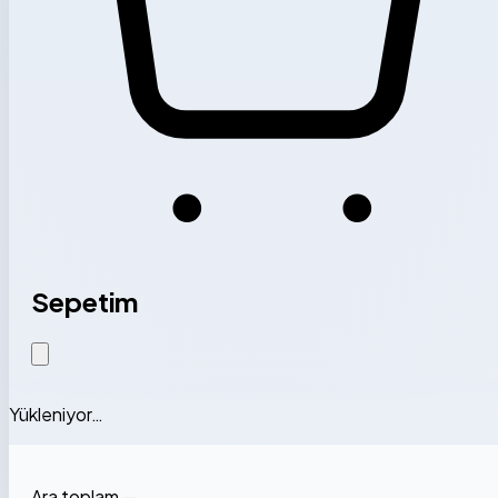
Sepetim
Yükleniyor…
Ara toplam
—