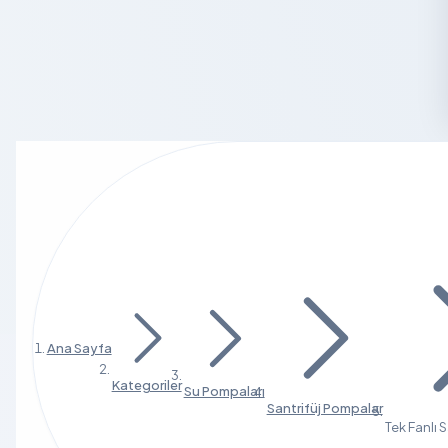
Ana Sayfa
Kategoriler
Su Pompaları
Santrifüj Pompalar
Tek Fanlı 