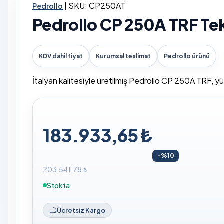
|
SKU: CP250AT
Pedrollo
Pedrollo CP 250A TRF Tek 
KDV dahil fiyat
Kurumsal teslimat
Pedrollo ürünü
İtalyan kalitesiyle üretilmiş Pedrollo CP 250A TRF, yük
183.933,65 ₺
-%10
203.541,78 ₺
Stokta
Ücretsiz Kargo