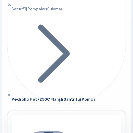
Santrifüj Pompalar (Sulama)
Pedrollo F 65/250C Flanşlı Santrifüj Pompa