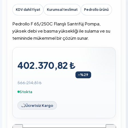
KDV dahil fiyat
Kurumsal teslimat
Pedrollo ürünü
Pedrollo F 65/250C Flanşlı Santrifüj Pompa,
yüksek debi ve basma yüksekliği ile sulama ve su
temininde mükemmel bir çözüm sunar.
402.370,82 ₺
-%29
566.214,81 ₺
Stokta
Ücretsiz Kargo