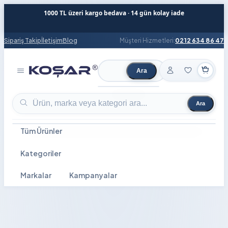
1000 TL üzeri kargo bedava · 14 gün kolay iade
Sipariş Takip
İletişim
Blog
Müşteri Hizmetleri:
0212 634 86 47
Ara
Ürün ara
Ara
Ürün ara
Tüm Ürünler
Kategoriler
Markalar
Kampanyalar