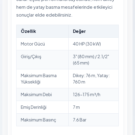
hem de yatay basma mesafelerinde etkileyici
sonuçlar elde edebilirsiniz.
Özellik
Değer
Motor Gücü
40 HP (30 kW)
Giriş/Çıkış
3" (80 mm) / 2.1/2"
(65 mm)
Maksimum Basma
Dikey: 76 m, Yatay:
Yüksekliği
760 m
Maksimum Debi
126-175 m³/h
Emiş Derinliği
7 m
Maksimum Basınç
7.6 Bar