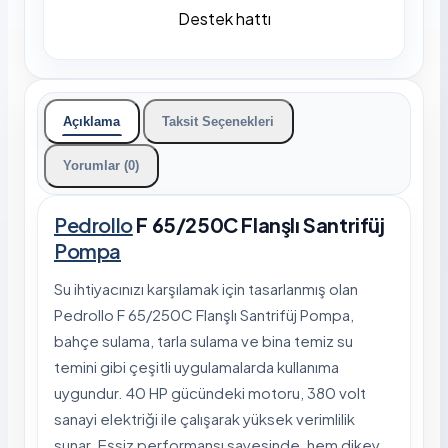
Destek hattı
Açıklama
Taksit Seçenekleri
Yorumlar (0)
Pedrollo
F 65/250C Flanşlı Santrifüj
Pompa
Su ihtiyacınızı karşılamak için tasarlanmış olan
Pedrollo F 65/250C Flanşlı Santrifüj Pompa,
bahçe sulama, tarla sulama ve bina temiz su
temini gibi çeşitli uygulamalarda kullanıma
uygundur. 40 HP gücündeki motoru, 380 volt
sanayi elektriği ile çalışarak yüksek verimlilik
sunar. Eşsiz performansı sayesinde, hem dikey