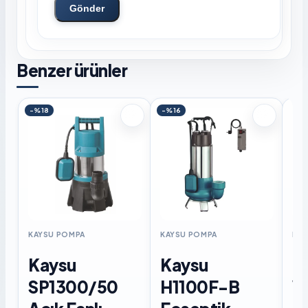
Gönder
Benzer ürünler
-%18
-%16
KAYSU POMPA
KAYSU POMPA
KAY
Kaysu
Kaysu
K
SP1300/50
H1100F-B
W