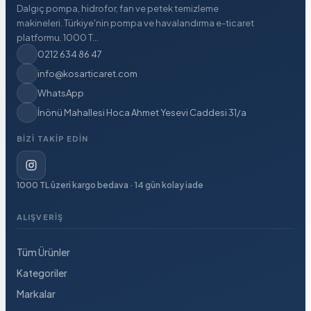
Dalgıç pompa, hidrofor, fan ve petek temizleme
makineleri. Türkiye'nin pompa ve havalandırma e-ticaret
platformu. 1000 T...
0212 634 86 47
info@kosarticaret.com
WhatsApp
İnönü Mahallesi Hoca Ahmet Yesevi Caddesi 31/a
BIZI TAKIP EDIN
1000 TL üzeri kargo bedava · 14 gün kolay iade
ALIŞVERIŞ
Tüm Ürünler
Kategoriler
Markalar