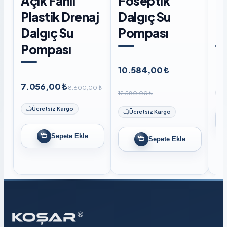
Açık Fanlı
Foseptik
F
Plastik Drenaj
Dalgıç Su
D
Dalgıç Su
Pompası
P
Pompası
10.584,00 ₺
8.
7.056,00 ₺
8.600,00 ₺
12.580,00 ₺
Ücretsiz Kargo
Ücretsiz Kargo
Sepete Ekle
Sepete Ekle