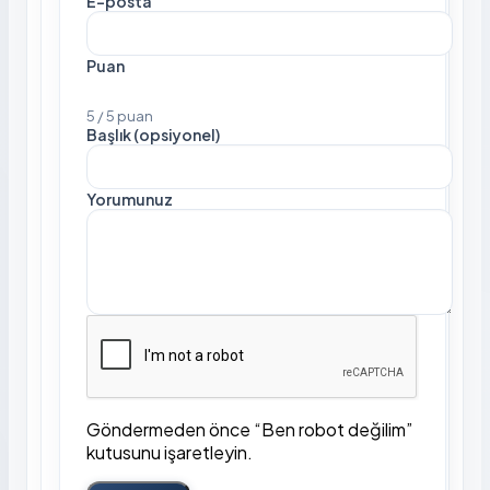
E-posta
Puan
5 / 5 puan
Başlık (opsiyonel)
Yorumunuz
Göndermeden önce “Ben robot değilim”
kutusunu işaretleyin.