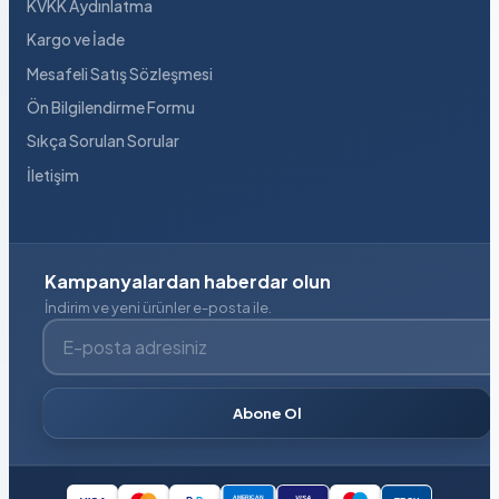
KVKK Aydınlatma
Kargo ve İade
Mesafeli Satış Sözleşmesi
Ön Bilgilendirme Formu
Sıkça Sorulan Sorular
İletişim
Kampanyalardan haberdar olun
İndirim ve yeni ürünler e-posta ile.
E-posta adresiniz
Abone Ol
VISA
AMERICAN