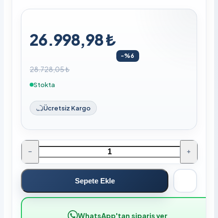
26.998,98 ₺
-%6
28.728,05 ₺
Stokta
Ücretsiz Kargo
−
+
Sepete Ekle
WhatsApp'tan sipariş ver