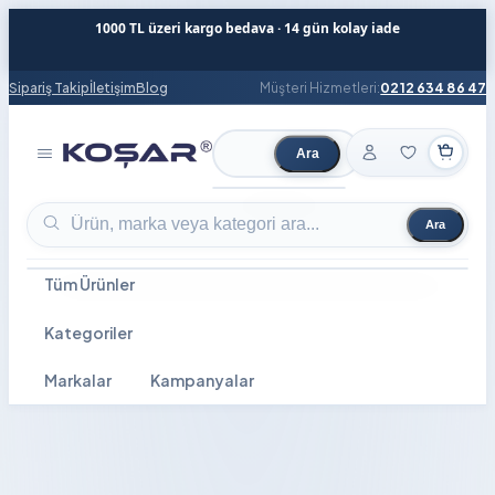
1000 TL üzeri kargo bedava · 14 gün kolay iade
Sipariş Takip
İletişim
Blog
Müşteri Hizmetleri:
0212 634 86 47
Ara
Ürün ara
Ara
Ürün ara
Tüm Ürünler
Kategoriler
Markalar
Kampanyalar