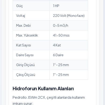
Güç
1 HP
Voltaj
220 Volt (Monofaze)
Max. Debi
0-5 m3/h
Max. Yükseklik
41-50 mss
Kat Sayısı
4 Kat
Daire Sayısı
6 Daire
Giriş Ölçüsü
1" - 25 mm
Çıkış Ölçüsü
1" - 25 mm
Hidroforun Kullanım Alanları
Pedrollo JSWm 2CX, çeşitli alanlarda kullanım
imkanı sunar: