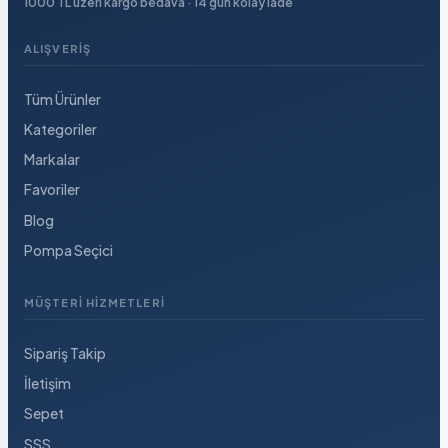
1000 TL üzeri kargo bedava · 14 gün kolay iade
ALIŞVERIŞ
Tüm Ürünler
Kategoriler
Markalar
Favoriler
Blog
Pompa Seçici
MÜŞTERI HIZMETLERI
Sipariş Takip
İletişim
Sepet
SSS