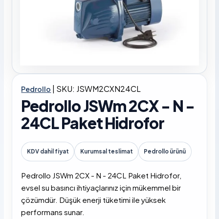
|
SKU: JSWM2CXN24CL
Pedrollo
Pedrollo JSWm 2CX - N -
24CL Paket Hidrofor
KDV dahil fiyat
Kurumsal teslimat
Pedrollo ürünü
Pedrollo JSWm 2CX - N - 24CL Paket Hidrofor,
evsel su basıncı ihtiyaçlarınız için mükemmel bir
çözümdür. Düşük enerji tüketimi ile yüksek
performans sunar.