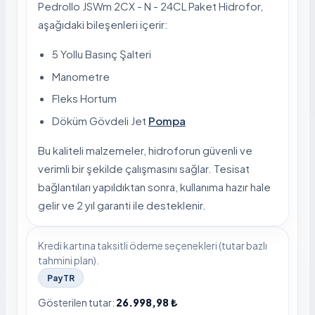
Pedrollo JSWm 2CX - N - 24CL Paket Hidrofor,
aşağıdaki bileşenleri içerir:
5 Yollu Basınç Şalteri
Manometre
Fleks Hortum
Döküm Gövdeli Jet
Pompa
Bu kaliteli malzemeler, hidroforun güvenli ve
verimli bir şekilde çalışmasını sağlar. Tesisat
bağlantıları yapıldıktan sonra, kullanıma hazır hale
gelir ve 2 yıl garanti ile desteklenir.
Kredi kartına taksitli ödeme seçenekleri (tutar bazlı
tahmini plan).
PayTR
Gösterilen tutar:
26.998,98 ₺