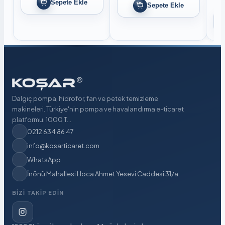
Sepete Ekle
Sepete Ekle
Dalgıç pompa, hidrofor, fan ve petek temizleme
makineleri. Türkiye'nin pompa ve havalandırma e-ticaret
platformu. 1000 T...
0212 634 86 47
info@kosarticaret.com
WhatsApp
İnönü Mahallesi Hoca Ahmet Yesevi Caddesi 31/a
BIZI TAKIP EDIN