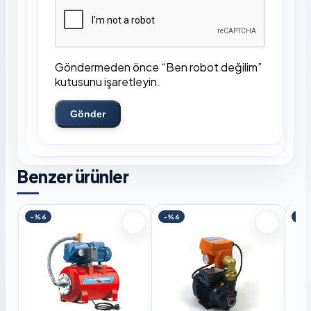
Göndermeden önce “Ben robot değilim”
kutusunu işaretleyin.
Gönder
Benzer ürünler
-%6
-%6
-%