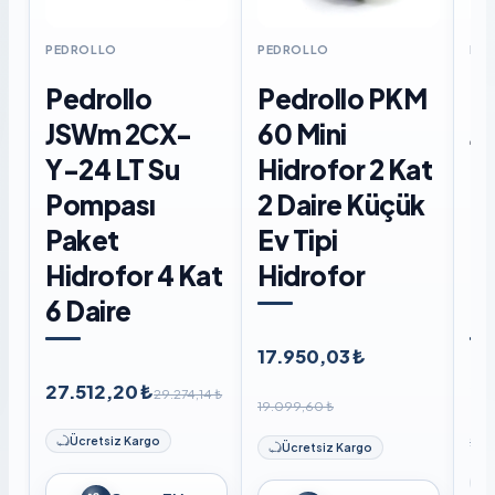
PEDROLLO
PEDROLLO
PE
Pedrollo
Pedrollo PKM
P
JSWm 2CX-
60 Mini
J
Y-24 LT Su
Hidrofor 2 Kat
Di
Pompası
2 Daire Küçük
P
Paket
Ev Tipi
Hi
Hidrofor 4 Kat
Hidrofor
6 
6 Daire
Li
17.950,03 ₺
27.512,20 ₺
27
29.274,14 ₺
19.099,60 ₺
29.
Ücretsiz Kargo
Ücretsiz Kargo