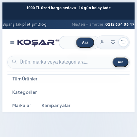
1000 TL üzeri kargo bedava · 14 gün kolay iade
Sipariş Takip
İletişim
Blog
Müşteri Hizmetleri:
0212 634 86 47
Ara
Ürün ara
Ara
Ürün ara
Tüm Ürünler
Kategoriler
Markalar
Kampanyalar