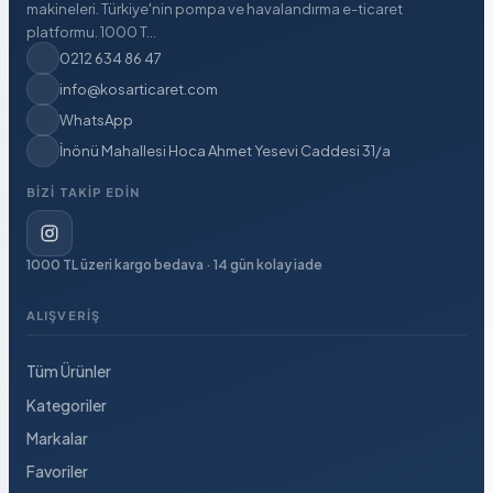
makineleri. Türkiye'nin pompa ve havalandırma e-ticaret
platformu. 1000 T...
0212 634 86 47
info@kosarticaret.com
WhatsApp
İnönü Mahallesi Hoca Ahmet Yesevi Caddesi 31/a
BIZI TAKIP EDIN
1000 TL üzeri kargo bedava · 14 gün kolay iade
ALIŞVERIŞ
Tüm Ürünler
Kategoriler
Markalar
Favoriler