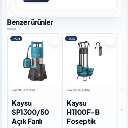
Benzer ürünler
-%18
-%16
KAYSU POMPA
KAYSU POMPA
KAY
Kaysu
Kaysu
K
SP1300/50
H1100F-B
W
Açık Fanlı
Foseptik
F