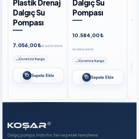
Plastik Drenaj
Dalgıç Su
D
Dalgıç Su
Pompası
P
Pompası
10.584,00 ₺
8.
7.056,00 ₺
8.600,00 ₺
12.580,00 ₺
Ücretsiz Kargo
Ücretsiz Kargo
Sepete Ekle
Sepete Ekle
Dalgıç pompa, hidrofor, fan ve petek temizleme