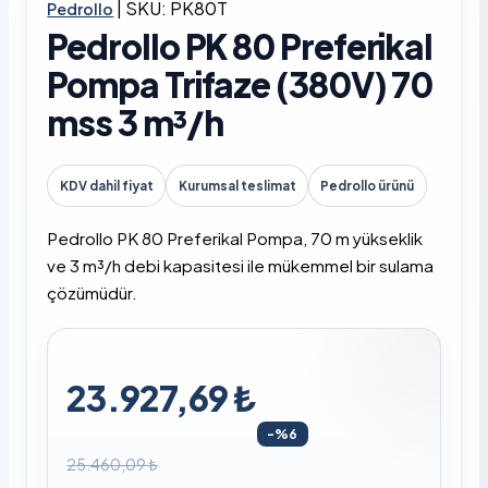
|
SKU: PK80T
Pedrollo
Pedrollo PK 80 Preferikal
Pompa Trifaze (380V) 70
mss 3 m³/h
KDV dahil fiyat
Kurumsal teslimat
Pedrollo ürünü
Pedrollo PK 80 Preferikal Pompa, 70 m yükseklik
ve 3 m³/h debi kapasitesi ile mükemmel bir sulama
çözümüdür.
23.927,69 ₺
-%6
25.460,09 ₺