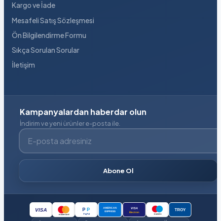
Kargo ve İade
Mesafeli Satış Sözleşmesi
Ön Bilgilendirme Formu
Sıkça Sorulan Sorular
İletişim
Kampanyalardan haberdar olun
İndirim ve yeni ürünler e-posta ile.
E-posta adresiniz
Abone Ol
VISA
AMERICAN
P
P
VISA
TROY
EXPRESS
Electron
PayPal
maestro
mastercard