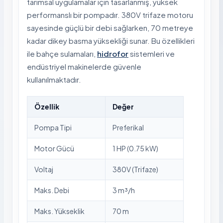
tarımsal uygulamalar için tasarlanmış, yüksek
performanslı bir pompadır. 380V trifaze motoru
sayesinde güçlü bir debi sağlarken, 70 metreye
kadar dikey basma yüksekliği sunar. Bu özellikleri
ile bahçe sulamaları,
hidrofor
sistemleri ve
endüstriyel makinelerde güvenle
kullanılmaktadır.
Özellik
Değer
Pompa Tipi
Preferikal
Motor Gücü
1 HP (0.75 kW)
Voltaj
380V (Trifaze)
Maks. Debi
3 m³/h
Maks. Yükseklik
70 m