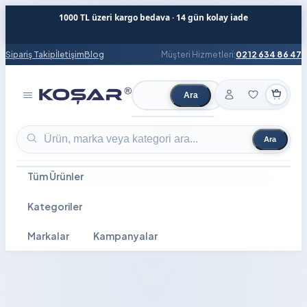
1000 TL üzeri kargo bedava · 14 gün kolay iade
Sipariş Takip
İletişim
Blog
Müşteri Hizmetleri:
0212 634 86 47
Ara
Ürün ara
Ara
Ürün ara
Tüm Ürünler
Kategoriler
Markalar
Kampanyalar