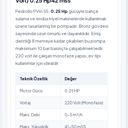
Volt) 0.25 Hp42 mss
Pedrollo PVm 55,
0.25 Hp
gücüyle bahçe
sulama ve endüstriyel makinelerde kullanılmak
üzere tasarlanmış bir pompadır. Bronz gövdesi
sayesinde uzun ömürlü ve dayanıklıdır. Emiş
derinliği 8 metreye kadar çıkabilen bu pompa,
maksimum 10 bar basınçta çalışabilmektedir.
220 volt ile çalışan monofaze yapısı, ev tipi
kullanımlar için idealdir.
Teknik Özellik
Değer
Motor Gücü
0.25 HP
Voltaj
220 Volt (Monofaze)
Maks. Debi
0-5 m³/h
Maks. Yükseklik
41-50 mSS