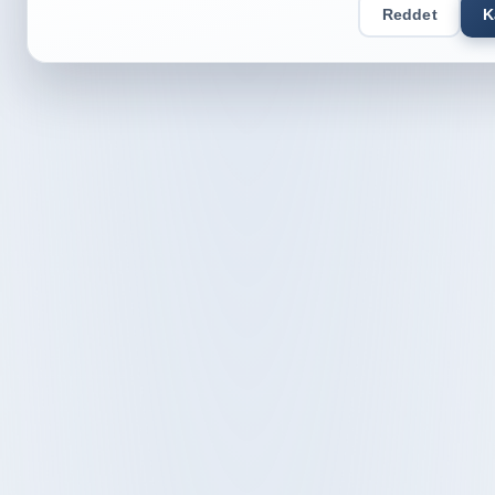
Reddet
K