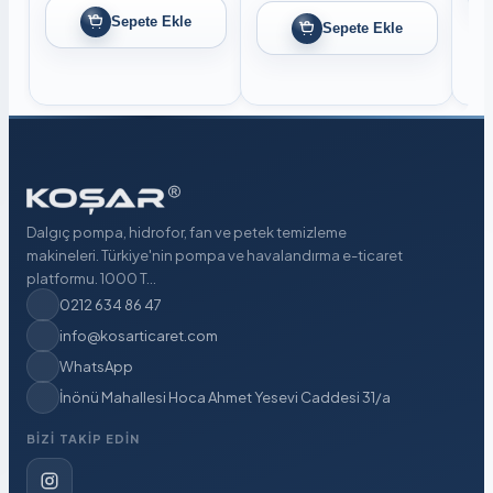
Sepete Ekle
Sepete Ekle
Dalgıç pompa, hidrofor, fan ve petek temizleme
makineleri. Türkiye'nin pompa ve havalandırma e-ticaret
platformu. 1000 T...
0212 634 86 47
info@kosarticaret.com
WhatsApp
İnönü Mahallesi Hoca Ahmet Yesevi Caddesi 31/a
BIZI TAKIP EDIN