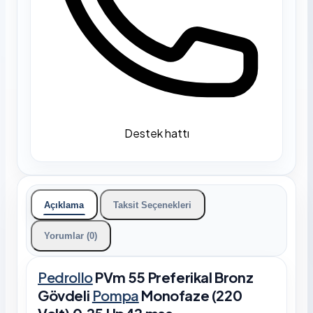
Destek hattı
Açıklama
Taksit Seçenekleri
Yorumlar (0)
Pedrollo
PVm 55 Preferikal Bronz
Gövdeli
Pompa
Monofaze (220