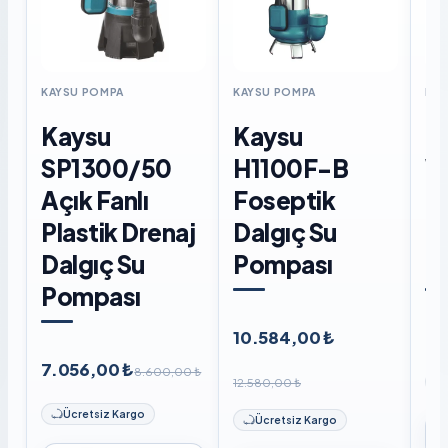
KAYSU POMPA
KAYSU POMPA
KAY
Kaysu
Kaysu
K
SP1300/50
H1100F-B
W
Açık Fanlı
Foseptik
F
Plastik Drenaj
Dalgıç Su
D
Dalgıç Su
Pompası
P
Pompası
10.584,00 ₺
8.
7.056,00 ₺
8.600,00 ₺
12.580,00 ₺
Ücretsiz Kargo
Ücretsiz Kargo