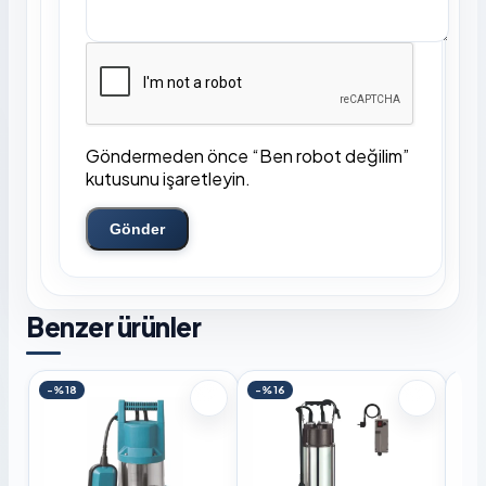
Göndermeden önce “Ben robot değilim”
kutusunu işaretleyin.
Gönder
Benzer ürünler
-%18
-%16