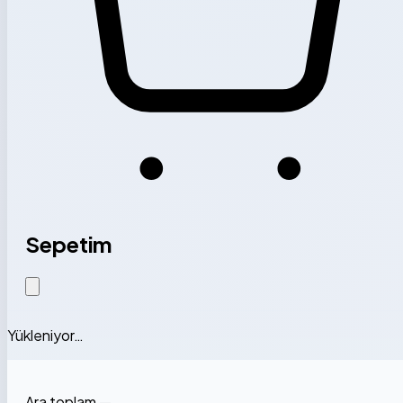
Sepetim
Yükleniyor…
Ara toplam
—