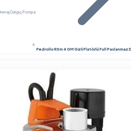
renaj Dalgıç Pompa
Pedrollo RXm 4 GM Gizli Flatörlü Full Paslanmaz