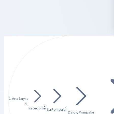
Ana Sayfa
Kategoriler
Su Pompaları
Dalgıç Pompalar