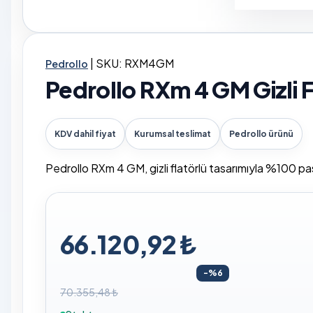
|
SKU: RXM4GM
Pedrollo
Pedrollo RXm 4 GM Gizli 
KDV dahil fiyat
Kurumsal teslimat
Pedrollo ürünü
Pedrollo RXm 4 GM, gizli flatörlü tasarımıyla %100 pa
66.120,92 ₺
-%6
70.355,48 ₺