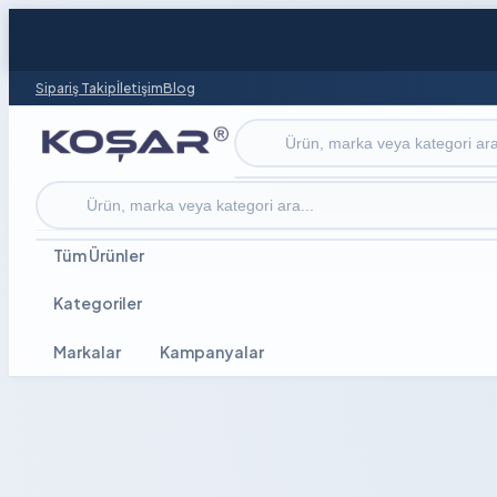
Sipariş Takip
İletişim
Blog
Ürün ara
Ürün ara
Tüm Ürünler
Kategoriler
Markalar
Kampanyalar