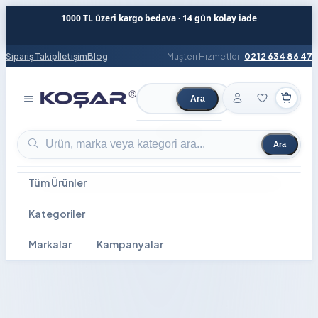
1000 TL üzeri kargo bedava · 14 gün kolay iade
Sipariş Takip
İletişim
Blog
Müşteri Hizmetleri:
0212 634 86 47
Ara
Ürün ara
Ara
Ürün ara
Tüm Ürünler
Kategoriler
Markalar
Kampanyalar