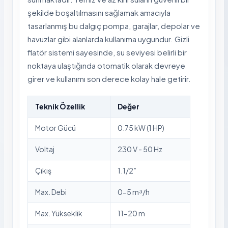
şekilde boşaltılmasını sağlamak amacıyla
tasarlanmış bu dalgıç pompa, garajlar, depolar ve
havuzlar gibi alanlarda kullanıma uygundur. Gizli
flatör sistemi sayesinde, su seviyesi belirli bir
noktaya ulaştığında otomatik olarak devreye
girer ve kullanımı son derece kolay hale getirir.
Teknik Özellik
Değer
Motor Gücü
0.75 kW (1 HP)
Voltaj
230 V - 50 Hz
Çıkış
1.1/2”
Max. Debi
0-5 m³/h
Max. Yükseklik
11-20 m