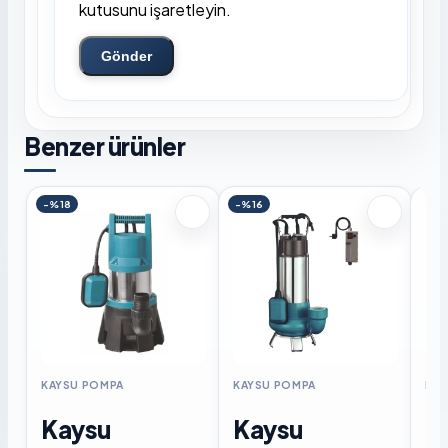
kutusunu işaretleyin.
Gönder
Benzer ürünler
-%18
-%16
KAYSU POMPA
KAYSU POMPA
KAY
Kaysu
Kaysu
K