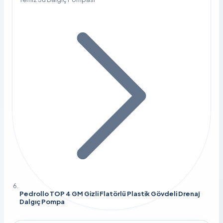
Pedrollo TOP 4 GM Gizli Flatörlü Plastik Gövdeli Drenaj
Dalgıç Pompa