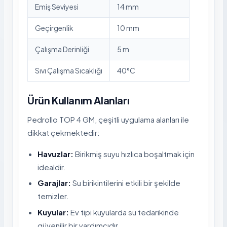
Emiş Seviyesi
14 mm
Geçirgenlik
10 mm
Çalışma Derinliği
5 m
Sıvı Çalışma Sıcaklığı
40°C
Ürün Kullanım Alanları
Pedrollo TOP 4 GM, çeşitli uygulama alanları ile
dikkat çekmektedir:
Havuzlar:
Birikmiş suyu hızlıca boşaltmak için
idealdir.
Garajlar:
Su birikintilerini etkili bir şekilde
temizler.
Kuyular:
Ev tipi kuyularda su tedarikinde
güvenilir bir yardımcıdır.