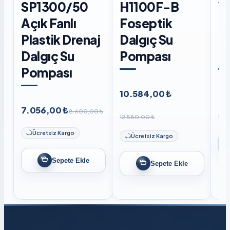
SP1300/50
H1100F-B
W
Açık Fanlı
Foseptik
F
Plastik Drenaj
Dalgıç Su
D
Dalgıç Su
Pompası
P
Pompası
10.584,00 ₺
8.
7.056,00 ₺
8.600,00 ₺
12.580,00 ₺
Ücretsiz Kargo
Ücretsiz Kargo
Sepete Ekle
Sepete Ekle