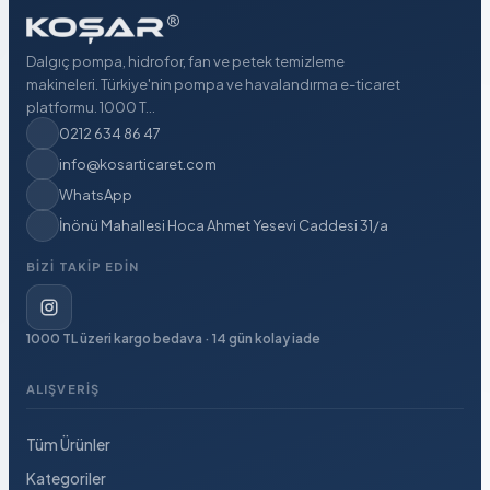
Dalgıç pompa, hidrofor, fan ve petek temizleme
makineleri. Türkiye'nin pompa ve havalandırma e-ticaret
platformu. 1000 T...
0212 634 86 47
info@kosarticaret.com
WhatsApp
İnönü Mahallesi Hoca Ahmet Yesevi Caddesi 31/a
BIZI TAKIP EDIN
1000 TL üzeri kargo bedava · 14 gün kolay iade
ALIŞVERIŞ
Tüm Ürünler
Kategoriler