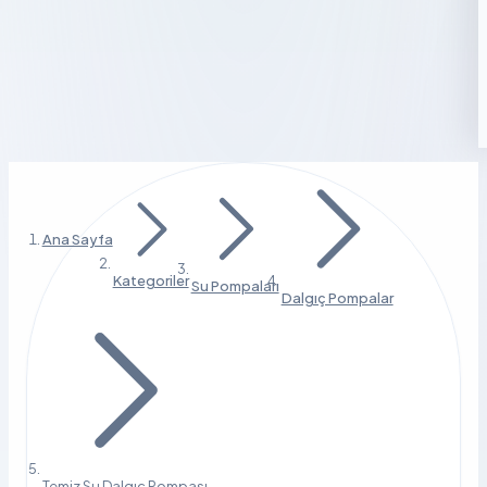
Ana Sayfa
Kategoriler
Su Pompaları
Dalgıç Pompalar
Temiz Su Dalgıç Pompası