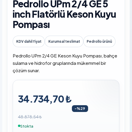
Pedrollo UPm 2/4 GE 5
inch Flatörlü Keson Kuyu
Pompası
KDV dahil fiyat
Kurumsal teslimat
Pedrollo ürünü
Pedrollo UPm 2/4 GE Keson Kuyu Pompası, bahçe
sulama ve hidrofor gruplarında mükemmel bir
çözüm sunar.
34.734,70 ₺
-%29
48.878,54 ₺
Stokta