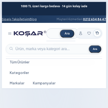
1000 TL üzeri kargo bedava · 14 gün kolay iade
Sipariş Takip
İletişim
Blog
Müşteri Hizmetleri:
0212 634 86 47
Ara
Ürün ara
Ara
Ürün ara
Tüm Ürünler
Kategoriler
Markalar
Kampanyalar