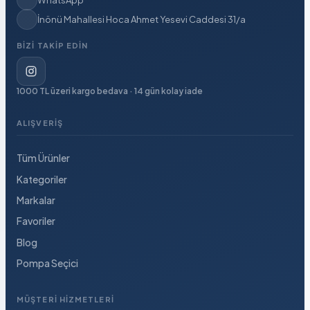
WhatsApp
İnönü Mahallesi Hoca Ahmet Yesevi Caddesi 31/a
BIZI TAKIP EDIN
1000 TL üzeri kargo bedava · 14 gün kolay iade
ALIŞVERIŞ
Tüm Ürünler
Kategoriler
Markalar
Favoriler
Blog
Pompa Seçici
MÜŞTERI HIZMETLERI