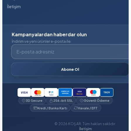
İletişim
Kampanyalardan haberdar olun
İndirim ve yeni ürünler e-posta ile.
E-posta adresiniz
Abone Ol
VISA
AMERICAN
P
P
VISA
TROY
EXPRESS
Electron
PayPal
maestro
mastercard
3D Secure
256-bit SSL
Güvenli Ödeme
Kredi / Banka Kartı
Havale / EFT
© 2026 KOŞAR. Tüm hakları saklıdır.
İletişim