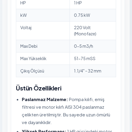
HP
1 HP
kW
0.75 kW
Voltaj
220 Volt
(Monofaze)
Max Debi
0-5 m3/h
Max Yükseklik
51-75 mSS
Çıkış Ölçüsü
1.1/4" - 32 mm
Üstün Özellikleri
Paslanmaz Malzeme:
Pompa kılıfı, emiş
filtresi ve motor kılıfı AISI 304 paslanmaz
çelikten üretilmiştir. Bu sayede uzun ömürlü
ve dayanıklıdır.
Yüksek Performans:
1 HP gücündeki motor,