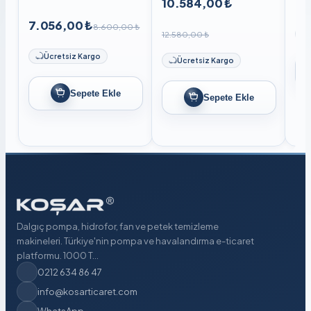
10.584,00 ₺
8.
7.056,00 ₺
8.600,00 ₺
12.580,00 ₺
Ücretsiz Kargo
Ücretsiz Kargo
Sepete Ekle
Sepete Ekle
Dalgıç pompa, hidrofor, fan ve petek temizleme
makineleri. Türkiye'nin pompa ve havalandırma e-ticaret
platformu. 1000 T...
0212 634 86 47
info@kosarticaret.com