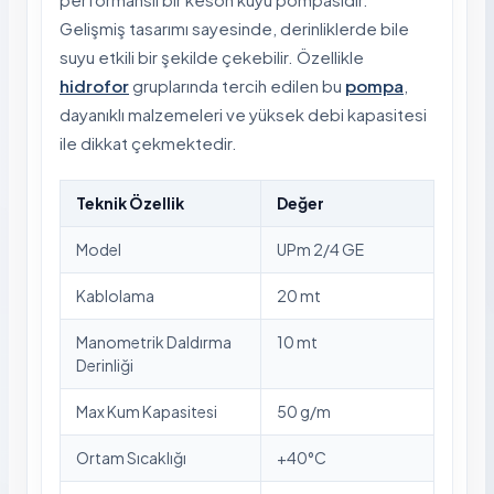
Gelişmiş tasarımı sayesinde, derinliklerde bile
suyu etkili bir şekilde çekebilir. Özellikle
hidrofor
gruplarında tercih edilen bu
pompa
,
dayanıklı malzemeleri ve yüksek debi kapasitesi
ile dikkat çekmektedir.
Teknik Özellik
Değer
Model
UPm 2/4 GE
Kablolama
20 mt
Manometrik Daldırma
10 mt
Derinliği
Max Kum Kapasitesi
50 g/m
Ortam Sıcaklığı
+40°C