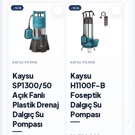
-%18
-%16
KAYSU POMPA
KAYSU POMPA
KAY
Kaysu
Kaysu
K
SP1300/50
H1100F-B
W
Açık Fanlı
Foseptik
F
Plastik Drenaj
Dalgıç Su
D
Dalgıç Su
Pompası
P
Pompası