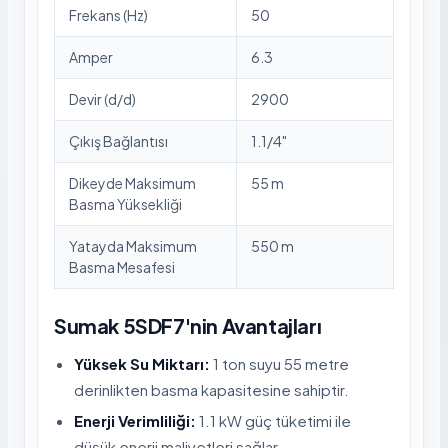
Frekans (Hz)
50
Amper
6.3
Devir (d/d)
2900
Çıkış Bağlantısı
1.1/4"
Dikeyde Maksimum
55 m
Basma Yüksekliği
Yatayda Maksimum
550 m
Basma Mesafesi
Sumak 5SDF7'nin Avantajları
Yüksek Su Miktarı:
1 ton suyu 55 metre
derinlikten basma kapasitesine sahiptir.
Enerji Verimliliği:
1.1 kW güç tüketimi ile
düşük enerji maliyetleri sağlar.