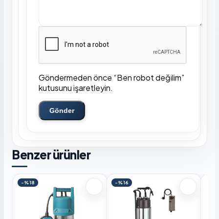
Göndermeden önce “Ben robot değilim”
kutusunu işaretleyin.
Gönder
Benzer ürünler
-%18
-%16