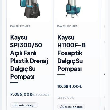
KAYSU POMPA
KAYSU POMPA
KAY
Kaysu
Kaysu
K
SP1300/50
H1100F-B
W
Açık Fanlı
Foseptik
F
Plastik Drenaj
Dalgıç Su
D
Dalgıç Su
Pompası
P
Pompası
10.584,00 ₺
8.
7.056,00 ₺
8.600,00 ₺
12.580,00 ₺
Ücretsiz Kargo
Ücretsiz Kargo