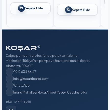
Sepete Ekle
Sepete Ekle
Dalgıç pompa, hidrofor, fan ve petek temizleme
makineleri. Türkiye'nin pompa ve havalandırma e-ticaret
platformu. 1000 T...
0212 634 86 47
info@kosarticaret.com
WhatsApp
İnönü Mahallesi Hoca Ahmet Yesevi Caddesi 31/a
BIZI TAKIP EDIN