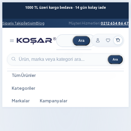
1000 TL üzeri kargo bedava · 14 gün kolay iade
Sipariş Takip
İletişim
Blog
Müşteri Hizmetleri:
0212 634 86 47
Ara
Ürün ara
Ara
Ürün ara
Tüm Ürünler
Kategoriler
Markalar
Kampanyalar