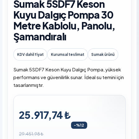
Sumak 5SDF7 Keson
Kuyu Dalgıç Pompa 30
Metre Kablolu, Panolu,
Şamandıralı
KDV dahil fiyat
Kurumsal teslimat
Sumak ürünü
Sumak 5SDF7 Keson Kuyu Dalgıç Pompa, yüksek
performans ve güvenilirlik sunar. İdeal su temini için
tasarlanmıştır.
25.917,74 ₺
-%12
29.451,98 ₺