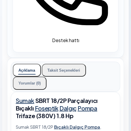
Destek hattı
Açıklama
Taksit Seçenekleri
Yorumlar (0)
Sumak
SBRT 18/2P Parçalayıcı
Bıçaklı
Foseptik
Dalgıç
Pompa
Trifaze (380V) 1.8 Hp
Sumak SBRT 18/2P
Bıçaklı Dalgıç Pompa
,