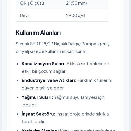
Çıkış Ölçüsü
2" (50 mm)
Devir
2900 d/d
Kullanım Alanları
Sumak SBRT 18/2P Bıçaklı Dalgıç Pompa, geniş
bir yelpazede kullanım imkanı sunar:
Kanalizasyon Suları:
Atık su sistemlerinde
etkili bir çözüm sağlar.
Endüstriyel ve Ev Atıkları:
Farklı atık türlerini
güvenle tahliye eder.
Yağmur Suları:
Yağmur suyu tahliyesi için
idealdir.
İnşaat Sektörü:
İnşaat projelerinde sıklıkla
tercih edilir.
Yerleşim Alanları:
Kanalizasyon sistemlerinde