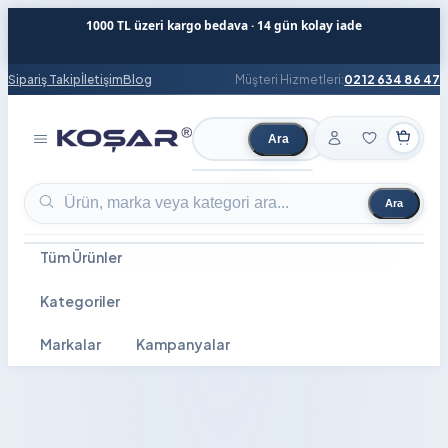
1000 TL üzeri kargo bedava · 14 gün kolay iade
Sipariş Takip
İletişim
Blog
Müşteri Hizmetleri:
0212 634 86 47
Ara
Ürün ara
Ara
Ürün ara
Tüm Ürünler
Kategoriler
Markalar
Kampanyalar