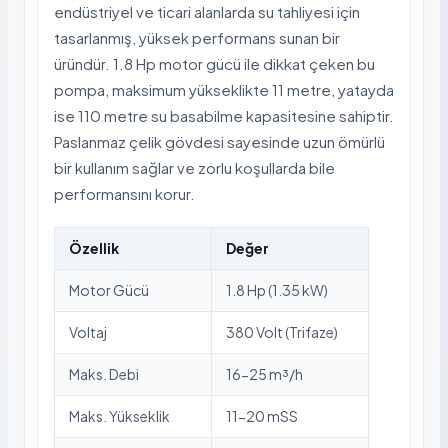
endüstriyel ve ticari alanlarda su tahliyesi için
tasarlanmış, yüksek performans sunan bir
üründür. 1.8 Hp motor gücü ile dikkat çeken bu
pompa, maksimum yükseklikte 11 metre, yatayda
ise 110 metre su basabilme kapasitesine sahiptir.
Paslanmaz çelik gövdesi sayesinde uzun ömürlü
bir kullanım sağlar ve zorlu koşullarda bile
performansını korur.
Özellik
Değer
Motor Gücü
1.8 Hp (1.35 kW)
Voltaj
380 Volt (Trifaze)
Maks. Debi
16-25 m³/h
Maks. Yükseklik
11-20 mSS