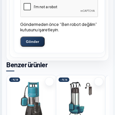
Göndermeden önce “Ben robot değilim”
kutusunu işaretleyin.
Gönder
Benzer ürünler
-%18
-%16