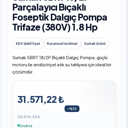
Parçalayıcı Bıçaklı
Foseptik Dalgıç Pompa
Trifaze (380V) 1.8 Hp
KDV dahil fiyat
Kurumsal teslimat
Sumak ürünü
Sumak SBRT 18/2P Bıçaklı Dalgıç Pompa, güçlü
motoru ile endüstriyel atık su tahliyesi için ideal bir
çözümdür.
31.571,22 ₺
-%12
35.876,38 ₺
Stokta