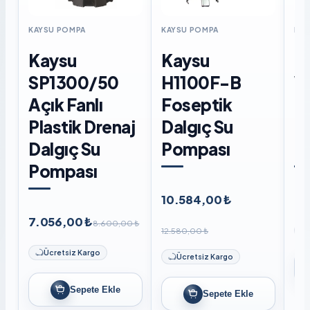
KAYSU POMPA
KAYSU POMPA
KAY
Kaysu
Kaysu
K
SP1300/50
H1100F-B
W
Açık Fanlı
Foseptik
F
Plastik Drenaj
Dalgıç Su
D
Dalgıç Su
Pompası
P
Pompası
10.584,00 ₺
8.
7.056,00 ₺
8.600,00 ₺
12.580,00 ₺
Ücretsiz Kargo
Ücretsiz Kargo
Sepete Ekle
Sepete Ekle