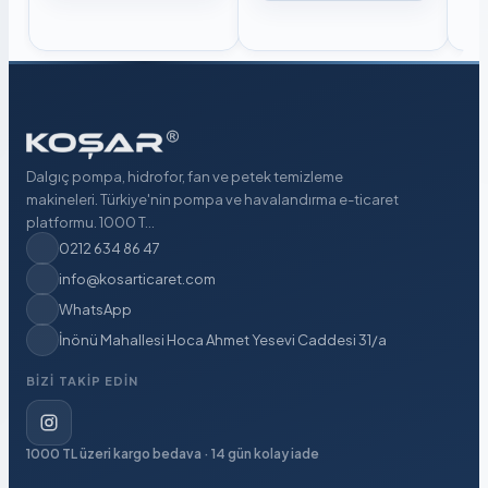
Dalgıç pompa, hidrofor, fan ve petek temizleme
makineleri. Türkiye'nin pompa ve havalandırma e-ticaret
platformu. 1000 T...
0212 634 86 47
info@kosarticaret.com
WhatsApp
İnönü Mahallesi Hoca Ahmet Yesevi Caddesi 31/a
BIZI TAKIP EDIN
1000 TL üzeri kargo bedava · 14 gün kolay iade