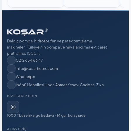
Dalgıç pompa, hidrofor, fan ve petek temizleme
makineleri. Türkiye'nin pompa ve havalandırma e-ticaret
platformu. 1000 T...
0212 634 86 47
info@kosarticaret.com
WhatsApp
İnönü Mahallesi Hoca Ahmet Yesevi Caddesi 31/a
BIZI TAKIP EDIN
1000 TL üzeri kargo bedava · 14 gün kolay iade
ALIŞVERIŞ