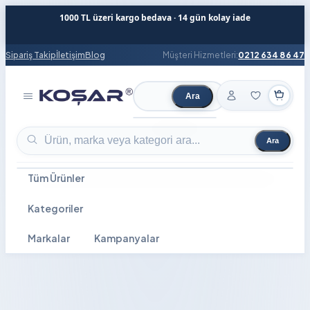
1000 TL üzeri kargo bedava · 14 gün kolay iade
Sipariş Takip
İletişim
Blog
Müşteri Hizmetleri:
0212 634 86 47
Ara
Ürün ara
Ara
Ürün ara
Tüm Ürünler
Kategoriler
Markalar
Kampanyalar