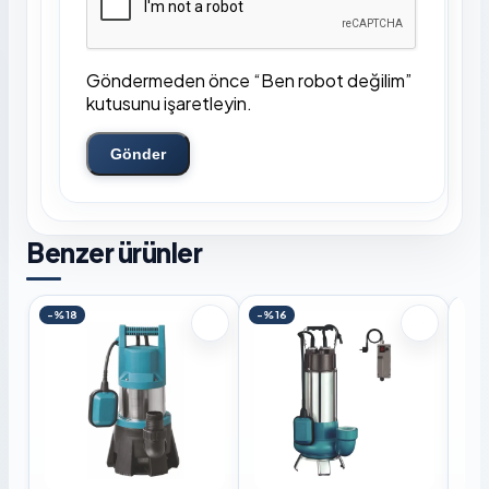
Göndermeden önce “Ben robot değilim”
kutusunu işaretleyin.
Gönder
Benzer ürünler
-%18
-%16