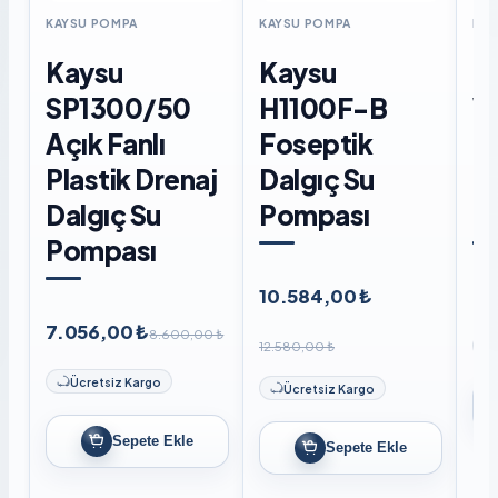
KAYSU POMPA
KAYSU POMPA
KAY
Kaysu
Kaysu
K
SP1300/50
H1100F-B
W
Açık Fanlı
Foseptik
F
Plastik Drenaj
Dalgıç Su
D
Dalgıç Su
Pompası
P
Pompası
10.584,00 ₺
8.
7.056,00 ₺
8.600,00 ₺
12.580,00 ₺
Ücretsiz Kargo
Ücretsiz Kargo
Sepete Ekle
Sepete Ekle