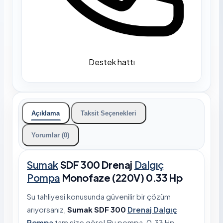
Destek hattı
Açıklama
Taksit Seçenekleri
Yorumlar (0)
Sumak
SDF 300 Drenaj
Dalgıç
Pompa
Monofaze (220V) 0.33 Hp
Su tahliyesi konusunda güvenilir bir çözüm
arıyorsanız,
Sumak SDF 300
Drenaj Dalgıç
Pompa
tam size göre! Bu pompa, 0.33 Hp