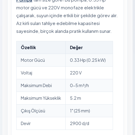
motor gücü ve 220V monofaze elektrikle
çalışarak, suyun içinde etkili bir şekilde görev alır.
Az kirli suları tahliye edebilme kapasitesi
sayesinde, birçok alanda pratik kullanım sunar.
Özellik
Değer
Motor Gücü
0.33 Hp (0.25 kW)
Voltaj
220 V
Maksimum Debi
0-5 m³/h
Maksimum Yükseklik
5.2 m
Çıkış Ölçüsü
1" (25 mm)
Devir
2900 d/d