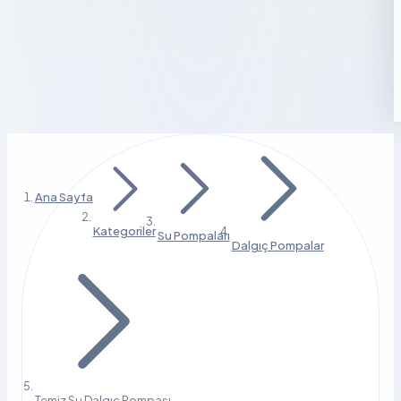
Ana Sayfa
Kategoriler
Su Pompaları
Dalgıç Pompalar
Temiz Su Dalgıç Pompası