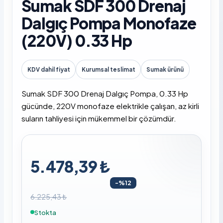
Sumak SDF 300 Drenaj
Dalgıç Pompa Monofaze
(220V) 0.33 Hp
KDV dahil fiyat
Kurumsal teslimat
Sumak ürünü
Sumak SDF 300 Drenaj Dalgıç Pompa, 0.33 Hp
gücünde, 220V monofaze elektrikle çalışan, az kirli
suların tahliyesi için mükemmel bir çözümdür.
5.478,39 ₺
-%12
6.225,43 ₺
Stokta