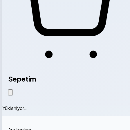
Sepetim
Yükleniyor…
Ara toplam
—