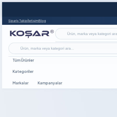
Sipariş Takip
İletişim
Blog
Ürün ara
Ürün ara
Tüm Ürünler
Kategoriler
Markalar
Kampanyalar