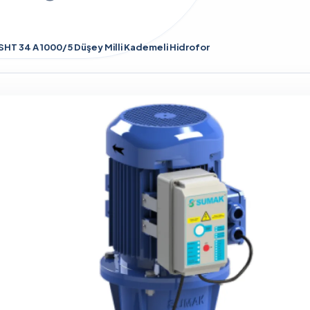
HT 34 A 1000/5 Düşey Milli Kademeli Hidrofor