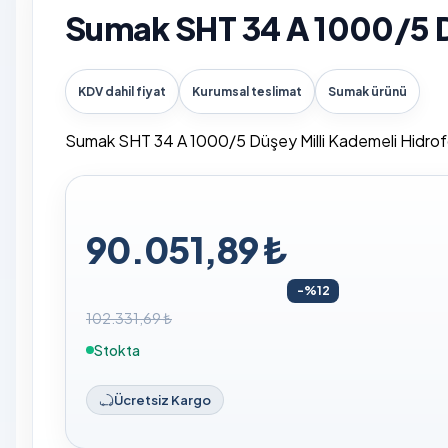
Sumak SHT 34 A 1000/5 Dü
KDV dahil fiyat
Kurumsal teslimat
Sumak ürünü
Sumak SHT 34 A 1000/5 Düşey Milli Kademeli Hidrofor, y
90.051,89 ₺
-%12
102.331,69 ₺
Stokta
Ücretsiz Kargo