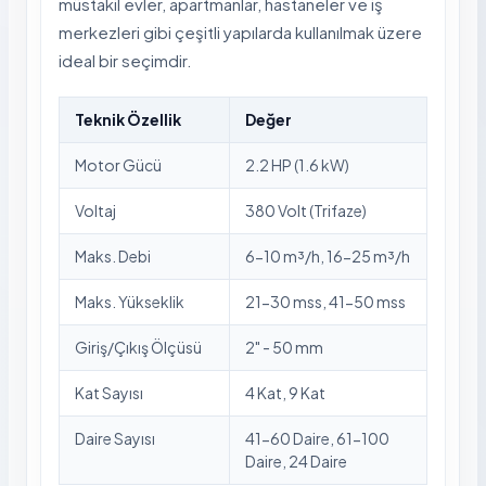
müstakil evler, apartmanlar, hastaneler ve iş
merkezleri gibi çeşitli yapılarda kullanılmak üzere
ideal bir seçimdir.
Teknik Özellik
Değer
Motor Gücü
2.2 HP (1.6 kW)
Voltaj
380 Volt (Trifaze)
Maks. Debi
6-10 m³/h, 16-25 m³/h
Maks. Yükseklik
21-30 mss, 41-50 mss
Giriş/Çıkış Ölçüsü
2" - 50 mm
Kat Sayısı
4 Kat, 9 Kat
Daire Sayısı
41-60 Daire, 61-100
Daire, 24 Daire