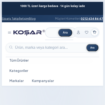
1000 TL üzeri kargo bedava · 14 gün kolay iade
Sipariş Takip
İletişim
Blog
Müşteri Hizmetleri:
0212 634 86 47
Ara
Ürün ara
Ara
Ürün ara
Tüm Ürünler
Kategoriler
Markalar
Kampanyalar