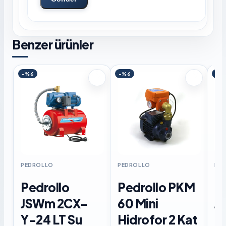
Benzer ürünler
-%6
-%6
-%
PEDROLLO
PEDROLLO
PE
Pedrollo
Pedrollo PKM
P
JSWm 2CX-
60 Mini
J
Y-24 LT Su
Hidrofor 2 Kat
Di