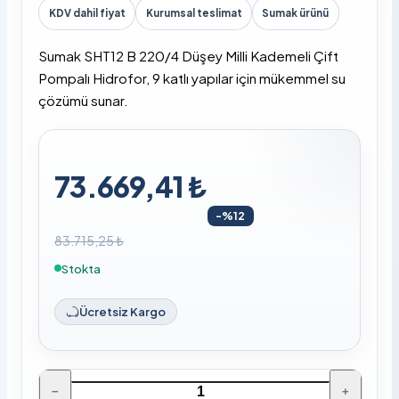
KDV dahil fiyat
Kurumsal teslimat
Sumak ürünü
Sumak SHT12 B 220/4 Düşey Milli Kademeli Çift
Pompalı Hidrofor, 9 katlı yapılar için mükemmel su
çözümü sunar.
73.669,41 ₺
-%12
83.715,25 ₺
Stokta
Ücretsiz Kargo
−
+