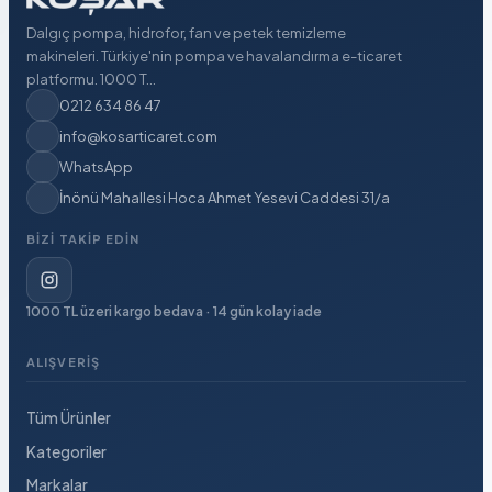
Dalgıç pompa, hidrofor, fan ve petek temizleme
makineleri. Türkiye'nin pompa ve havalandırma e-ticaret
platformu. 1000 T...
0212 634 86 47
info@kosarticaret.com
WhatsApp
İnönü Mahallesi Hoca Ahmet Yesevi Caddesi 31/a
BIZI TAKIP EDIN
1000 TL üzeri kargo bedava · 14 gün kolay iade
ALIŞVERIŞ
Tüm Ürünler
Kategoriler
Markalar