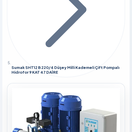
Sumak SHT12 B 220/4 Düşey Milli Kademeli Çift Pompalı
Hidrofor 9 KAT 47 DAİRE