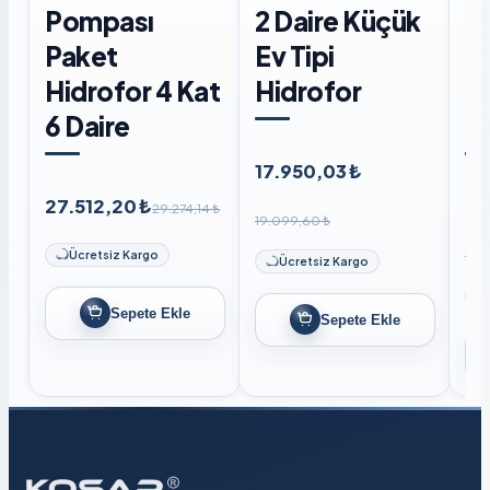
Pompası
2 Daire Küçük
P
Paket
Ev Tipi
Hi
Hidrofor 4 Kat
Hidrofor
6 
6 Daire
Li
17.950,03 ₺
27.512,20 ₺
27
29.274,14 ₺
19.099,60 ₺
29.
Ücretsiz Kargo
Ücretsiz Kargo
Sepete Ekle
Sepete Ekle