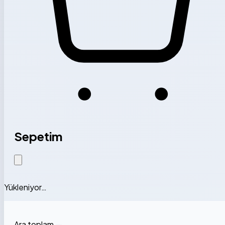
Sepetim
Yükleniyor…
Ara toplam
—