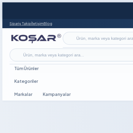
Sipariş Takip
İletişim
Blog
Ürün ara
Ürün ara
Tüm Ürünler
Kategoriler
Markalar
Kampanyalar