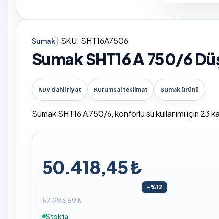
|
SKU: SHT16A7506
Sumak
Sumak SHT16 A 750/6 Düşe
KDV dahil fiyat
Kurumsal teslimat
Sumak ürünü
Sumak SHT16 A 750/6, konforlu su kullanımı için 23 k
50.418,45 ₺
-%12
57.293,69 ₺
Stokta