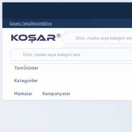
Sipariş Takip
İletişim
Blog
Ürün ara
Ürün ara
Tüm Ürünler
Kategoriler
Markalar
Kampanyalar