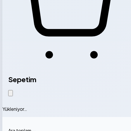
Sepetim
Yükleniyor…
Ara toplam
—