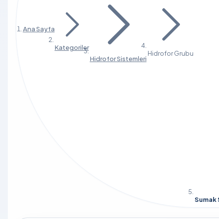
Ana Sayfa
Kategoriler
Hidrofor Grubu
Hidrofor Sistemleri
Sumak S