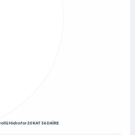
llü Hidrofor 20 KAT 36 DAİRE