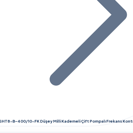
HT8-B-400/10-FK Düşey Milli Kademeli Çift Pompalı Frekans Kontro