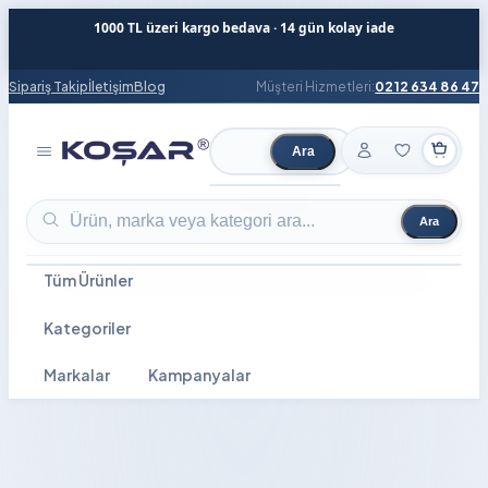
1000 TL üzeri kargo bedava · 14 gün kolay iade
Sipariş Takip
İletişim
Blog
Müşteri Hizmetleri:
0212 634 86 47
Ara
Ürün ara
Ara
Ürün ara
Tüm Ürünler
Kategoriler
Markalar
Kampanyalar