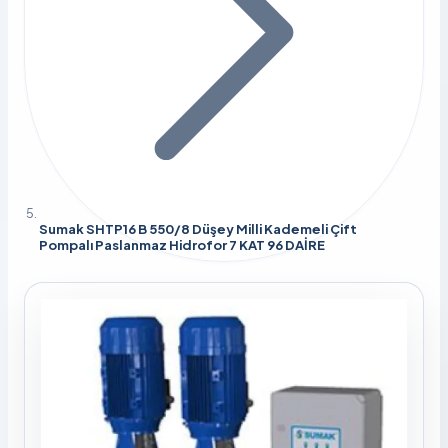
Sumak SHTP16 B 550/8 Düşey Milli Kademeli Çift
Pompalı Paslanmaz Hidrofor 7 KAT 96 DAİRE