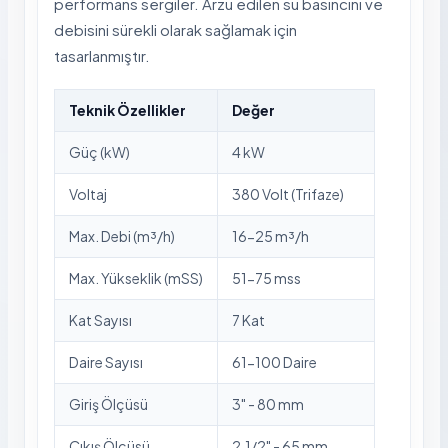
performans sergiler. Arzu edilen su basıncını ve
debisini sürekli olarak sağlamak için
tasarlanmıştır.
Teknik Özellikler
Değer
Güç (kW)
4 kW
Voltaj
380 Volt (Trifaze)
Max. Debi (m³/h)
16-25 m³/h
Max. Yükseklik (mSS)
51-75 mss
Kat Sayısı
7 Kat
Daire Sayısı
61-100 Daire
Giriş Ölçüsü
3" - 80 mm
Çıkış Ölçüsü
2.1/2" - 65 mm