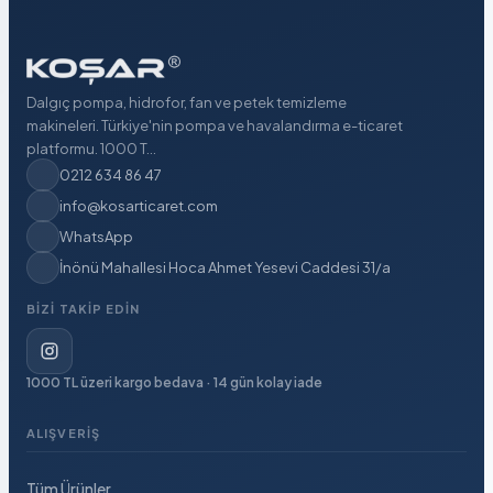
Dalgıç pompa, hidrofor, fan ve petek temizleme
makineleri. Türkiye'nin pompa ve havalandırma e-ticaret
platformu. 1000 T...
0212 634 86 47
info@kosarticaret.com
WhatsApp
İnönü Mahallesi Hoca Ahmet Yesevi Caddesi 31/a
BIZI TAKIP EDIN
1000 TL üzeri kargo bedava · 14 gün kolay iade
ALIŞVERIŞ
Tüm Ürünler