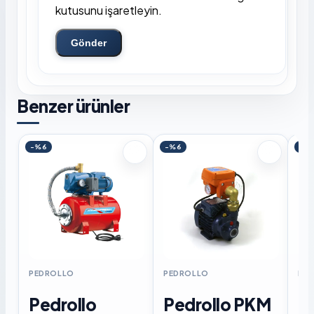
kutusunu işaretleyin.
Gönder
Benzer ürünler
-%6
-%6
-%
PEDROLLO
PEDROLLO
PE
Pedrollo
Pedrollo PKM
P