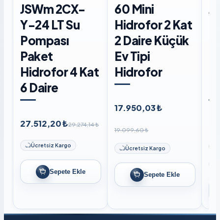
JSWm 2CX-
60 Mini
J
Y-24 LT Su
Hidrofor 2 Kat
Di
Pompası
2 Daire Küçük
P
Paket
Ev Tipi
Hi
Hidrofor 4 Kat
Hidrofor
6 
6 Daire
Li
17.950,03 ₺
27.512,20 ₺
27
29.274,14 ₺
19.099,60 ₺
29.
Ücretsiz Kargo
Ücretsiz Kargo
Sepete Ekle
Sepete Ekle