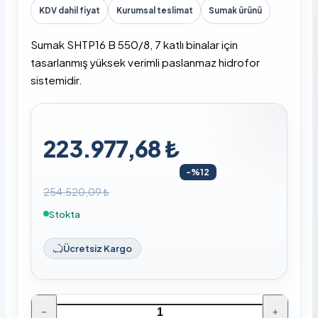
KDV dahil fiyat
Kurumsal teslimat
Sumak ürünü
Sumak SHTP16 B 550/8, 7 katlı binalar için
tasarlanmış yüksek verimli paslanmaz hidrofor
sistemidir.
223.977,68 ₺
-%12
254.520,09 ₺
Stokta
Ücretsiz Kargo
−
+