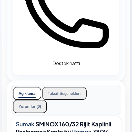
Destek hattı
Açıklama
Taksit Seçenekleri
Yorumlar (0)
Sumak
SMINOX 160/32 Rijit Kaplinli
Paslanmaz Santrifüj
Pompa
380V