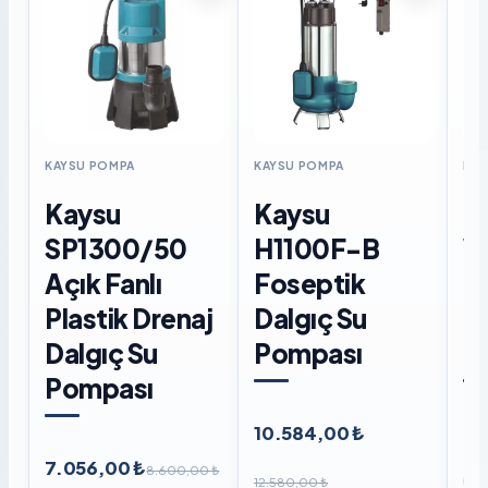
KAYSU POMPA
KAYSU POMPA
KAY
Kaysu
Kaysu
K
SP1300/50
H1100F-B
W
Açık Fanlı
Foseptik
F
Plastik Drenaj
Dalgıç Su
D
Dalgıç Su
Pompası
P
Pompası
10.584,00 ₺
8.
7.056,00 ₺
8.600,00 ₺
12.580,00 ₺