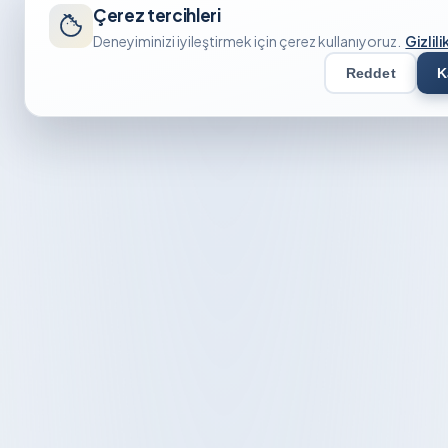
Çerez tercihleri
Deneyiminizi iyileştirmek için çerez kullanıyoruz.
Gizlili
Reddet
K