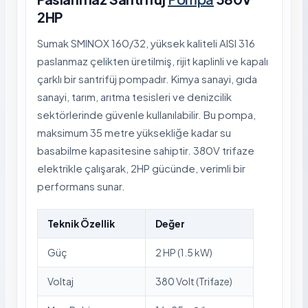
2HP
Sumak SMINOX 160/32, yüksek kaliteli AISI 316
paslanmaz çelikten üretilmiş, rijit kaplinli ve kapalı
çarklı bir santrifüj pompadır. Kimya sanayi, gıda
sanayi, tarım, arıtma tesisleri ve denizcilik
sektörlerinde güvenle kullanılabilir. Bu pompa,
maksimum 35 metre yüksekliğe kadar su
basabilme kapasitesine sahiptir. 380V trifaze
elektrikle çalışarak, 2HP gücünde, verimli bir
performans sunar.
Teknik Özellik
Değer
Güç
2 HP (1.5 kW)
Voltaj
380 Volt (Trifaze)