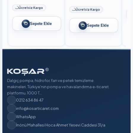
Ücretsiz Kargo
Ücretsiz Kargo
Sepete Ekle
Sepete Ekle
Dalgıç pompa, hidrofor, fan ve petek temizleme
makineleri. Türkiye'nin pompa ve havalandırma e-ticaret
platformu. 1000 T...
0212 634 86 47
info@kosarticaret.com
WhatsApp
İnönü Mahallesi Hoca Ahmet Yesevi Caddesi 31/a