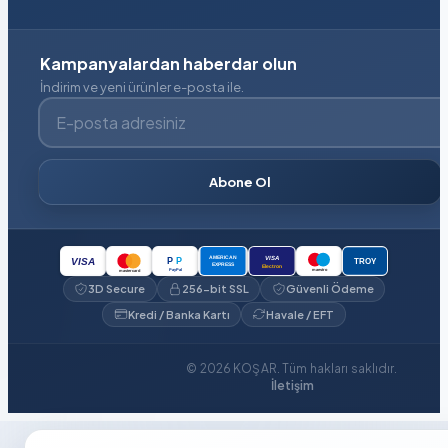
Kampanyalardan haberdar olun
İndirim ve yeni ürünler e-posta ile.
E-posta adresiniz
Abone Ol
VISA
AMERICAN
P
P
VISA
TROY
EXPRESS
Electron
PayPal
maestro
mastercard
3D Secure
256-bit SSL
Güvenli Ödeme
Kredi / Banka Kartı
Havale / EFT
© 2026 KOŞAR. Tüm hakları saklıdır.
İletişim