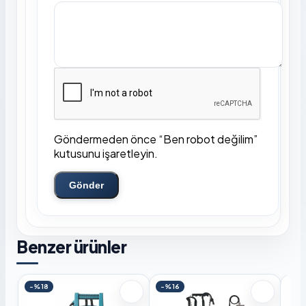
Göndermeden önce “Ben robot değilim”
kutusunu işaretleyin.
Gönder
Benzer ürünler
-%18
-%16