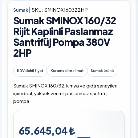
|
SKU: SMINOX160322HP
Sumak
Sumak SMINOX 160/32
Rijit Kaplinli Paslanmaz
Santrifüj Pompa 380V
2HP
KDV dahil fiyat
Kurumsal teslimat
Sumak ürünü
Sumak SMINOX 160/32, kimya ve gıda sanayileri
için ideal, yüksek verimli paslanmaz santrifüj
pompa.
65.645,04 ₺