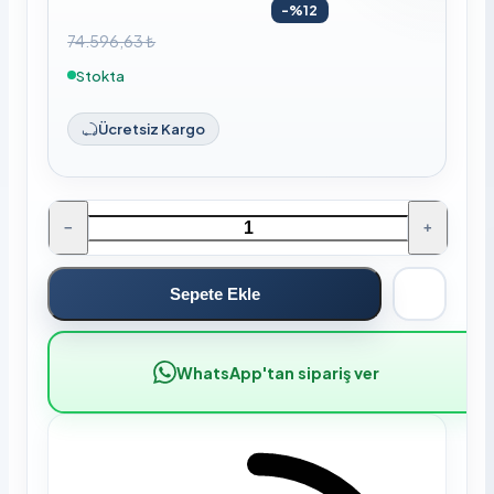
-%12
74.596,63 ₺
Stokta
Ücretsiz Kargo
−
+
Sepete Ekle
WhatsApp'tan sipariş ver