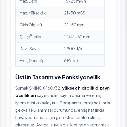
Max. Debi
16-25 m³/h
Max. Yükseklik
21-30 mSS
Giriş Ölçüsü
2" - 50 mm
Çıkış Ölçüsü
1.1/4" - 32 mm
Devir Sayısı
2900 d/d
Emiş Derinliği
6 Metre
Üstün Tasarım ve Fonksiyonellik
Sumak SMINOX 160/32,
yüksek hidrolik dizayn
özellikleri
sayesinde, suyun basma ve emiş
işlemlerini kolaylaştırır. Pompanızın emiş hattında
çekvalf kullanılması durumunda, emiş hattında
hava yapmaması için gerekli önlemleri almış
olursunuz. Ayrıca, suyun pisliklerinden korunmak