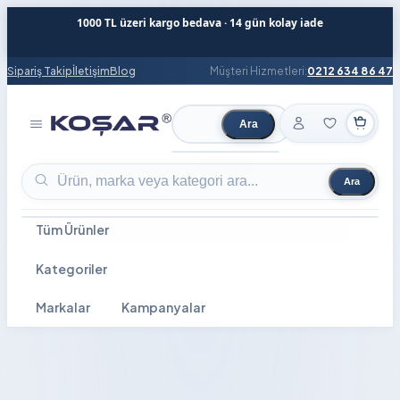
1000 TL üzeri kargo bedava · 14 gün kolay iade
Sipariş Takip
İletişim
Blog
Müşteri Hizmetleri:
0212 634 86 47
Ara
Ürün ara
Ara
Ürün ara
Tüm Ürünler
Kategoriler
Markalar
Kampanyalar