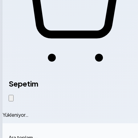
Sepetim
Yükleniyor…
Ara toplam
—