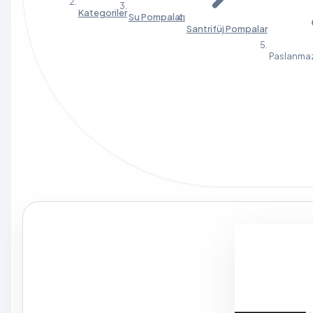
Kategoriler
Su Pompaları
Santrifüj Pompalar
Paslanmaz