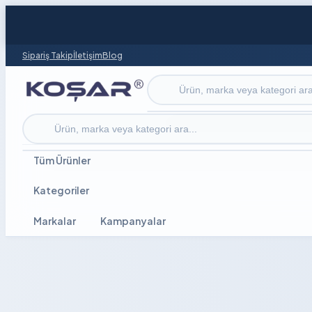
Sipariş Takip
İletişim
Blog
Ürün ara
Ürün ara
Tüm Ürünler
Kategoriler
Markalar
Kampanyalar