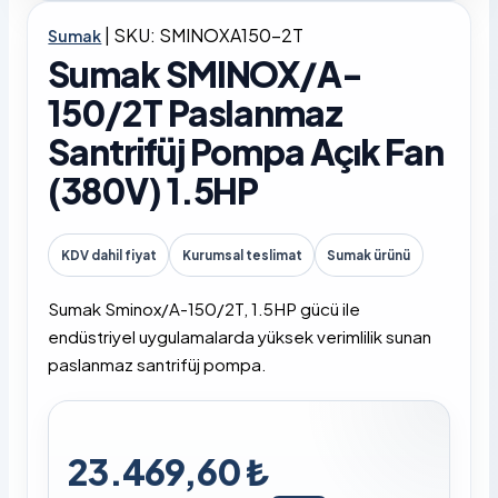
|
SKU: SMINOXA150-2T
Sumak
Sumak SMINOX/A-
150/2T Paslanmaz
Santrifüj Pompa Açık Fan
(380V) 1.5HP
KDV dahil fiyat
Kurumsal teslimat
Sumak ürünü
Sumak Sminox/A-150/2T, 1.5HP gücü ile
endüstriyel uygulamalarda yüksek verimlilik sunan
paslanmaz santrifüj pompa.
23.469,60 ₺