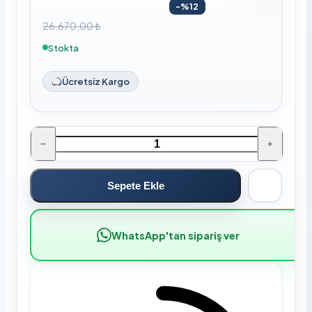
-%12
26.670,00 ₺
Stokta
Ücretsiz Kargo
−
+
Sepete Ekle
WhatsApp'tan sipariş ver