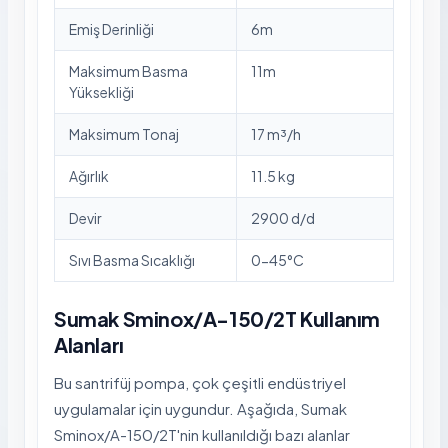
Emiş Derinliği
6m
Maksimum Basma
11m
Yüksekliği
Maksimum Tonaj
17 m³/h
Ağırlık
11.5 kg
Devir
2900 d/d
Sıvı Basma Sıcaklığı
0-45°C
Sumak Sminox/A-150/2T Kullanım
Alanları
Bu santrifüj pompa, çok çeşitli endüstriyel
uygulamalar için uygundur. Aşağıda, Sumak
Sminox/A-150/2T'nin kullanıldığı bazı alanlar