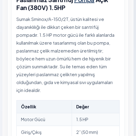
Fan (380V) 1.5HP
Sumak Sminox/A-150/2T, üstün kalitesi ve
dayanıklılığı ile dikkat çeken bir santrifüj
pompadır. 1.5 HP motor gücü ile farklı alanlarda
kullanılmak üzere tasarlanmış olan bu pompa,
paslanmaz çelik malzemeden üretilmiştir;
böylece hem uzun ömürlü hem de hijyenik bir
çözüm sunmaktadır. Su ile temas eden tüm
yüzeyleri paslanmaz çelikten yapılmış
olduğundan, gıda ve kimyasal sıvı uygulamaları
için idealdir.
Özellik
Değer
Motor Gücü
1.5 HP
Giriş/Çıkış
2” (50 mm)