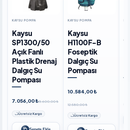
KAYSU POMPA
KAYSU POMPA
KAY
Kaysu
Kaysu
K
SP1300/50
H1100F-B
W
Açık Fanlı
Foseptik
F
Plastik Drenaj
Dalgıç Su
D
Dalgıç Su
Pompası
P
Pompası
10.584,00 ₺
8.
7.056,00 ₺
8.600,00 ₺
12.580,00 ₺
Ücretsiz Kargo
Ücretsiz Kargo
Sepete Ekle