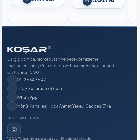
Sepete Ekle
Dalgıç pompa, hidrofor, fan ve petek temizleme
makineleri. Türkiye'nin pompa ve havalandırma e-ticaret
platformu. 1000 T...
0212 634 86 47
info@kosarticaret.com
WhatsApp
İnönü Mahallesi Hoca Ahmet Yesevi Caddesi 31/a
BIZI TAKIP EDIN
1000 TL üzeri kargo bedava · 14 gün kolay iade