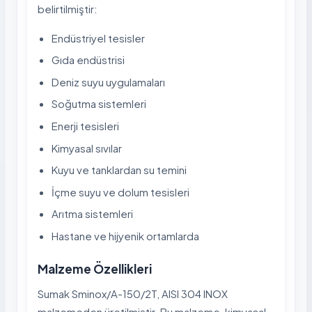
belirtilmiştir:
Endüstriyel tesisler
Gıda endüstrisi
Deniz suyu uygulamaları
Soğutma sistemleri
Enerji tesisleri
Kimyasal sıvılar
Kuyu ve tanklardan su temini
İçme suyu ve dolum tesisleri
Arıtma sistemleri
Hastane ve hijyenik ortamlarda
Malzeme Özellikleri
Sumak Sminox/A-150/2T, AISI 304 INOX
malzemeden üretilmiştir. Bu malzeme, kimyasal