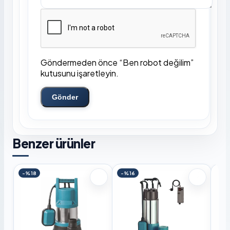
Göndermeden önce “Ben robot değilim”
kutusunu işaretleyin.
Gönder
Benzer ürünler
-%18
-%16