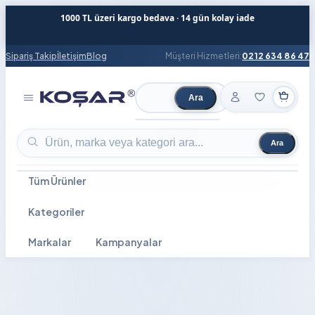
1000 TL üzeri kargo bedava · 14 gün kolay iade
Sipariş Takip
İletişim
Blog
Müşteri Hizmetleri:
0212 634 86 47
Ara
Ürün ara
Ara
Ürün ara
Tüm Ürünler
Kategoriler
Markalar
Kampanyalar