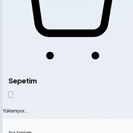
Sepetim
Yükleniyor…
Ara toplam
—