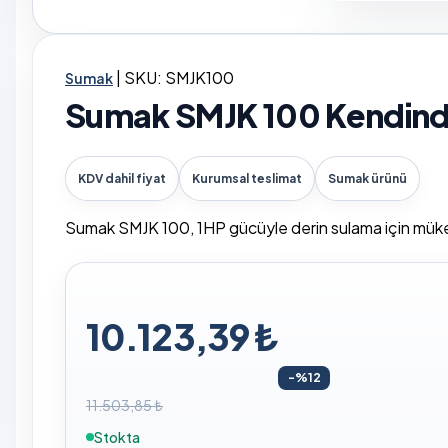
|
SKU: SMJK100
Sumak
Sumak SMJK 100 Kendinde
KDV dahil fiyat
Kurumsal teslimat
Sumak ürünü
Sumak SMJK 100, 1HP gücüyle derin sulama için mükemm
10.123,39 ₺
-%12
11.503,85 ₺
Stokta