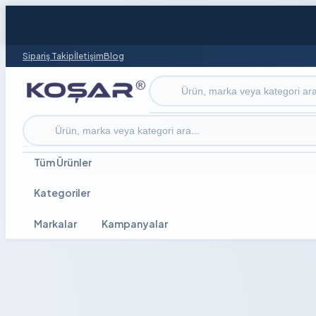
Sipariş Takip
İletişim
Blog
Ürün ara
Ürün ara
Tüm Ürünler
Kategoriler
Markalar
Kampanyalar