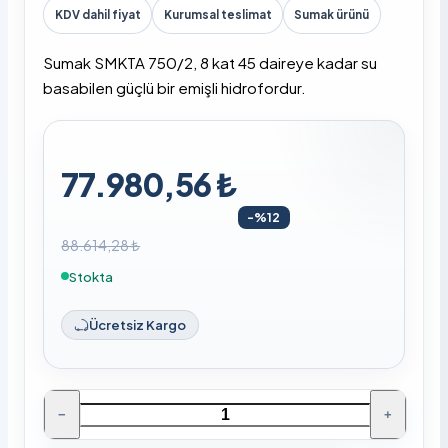
KDV dahil fiyat
Kurumsal teslimat
Sumak ürünü
Sumak SMKTA 750/2, 8 kat 45 daireye kadar su
basabilen güçlü bir emişli hidrofordur.
77.980,56 ₺
-%12
88.614,28 ₺
Stokta
Ücretsiz Kargo
−
+