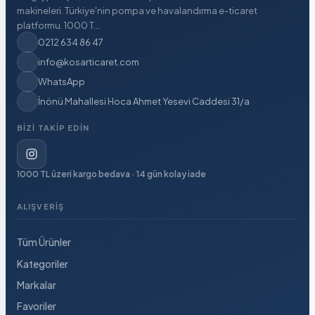
makineleri. Türkiye'nin pompa ve havalandırma e-ticaret
platformu. 1000 T...
0212 634 86 47
info@kosarticaret.com
WhatsApp
İnönü Mahallesi Hoca Ahmet Yesevi Caddesi 31/a
BIZI TAKIP EDIN
1000 TL üzeri kargo bedava · 14 gün kolay iade
ALIŞVERIŞ
Tüm Ürünler
Kategoriler
Markalar
Favoriler