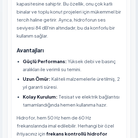
kapasitesine sahiptir. Bu özellik, onu çok katlı
binalar ve toplu konut projeleri için mükemmel bir
tercih haline getirir. Ayrıca, hidroforun ses
seviyesi 84 dB'nin altındadır, bu da konforlu bir
kullanım sağlar.
Avantajları
Güçlü Performans:
Yüksek debi ve basınç
aralıkları ile verimli su temini.
Uzun Ömür:
Kaliteli malzemelerle üretilmiş, 2
yıl garanti süresi.
Kolay Kurulum:
Tesisat ve elektrik bağlantısı
tamamlandığında hemen kullanıma hazır.
Hidrofor, hem 50 Hz hem de 60 Hz
frekanslarında imal edilebilir. Herhangi bir özel
ihtiyacınız için
frekans kontrollü hidrofor