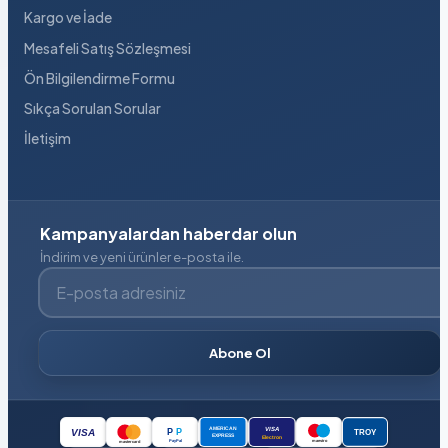
Kargo ve İade
Mesafeli Satış Sözleşmesi
Ön Bilgilendirme Formu
Sıkça Sorulan Sorular
İletişim
Kampanyalardan haberdar olun
İndirim ve yeni ürünler e-posta ile.
E-posta adresiniz
Abone Ol
VISA
AMERICAN
P
P
VISA
TROY
EXPRESS
Electron
PayPal
maestro
mastercard