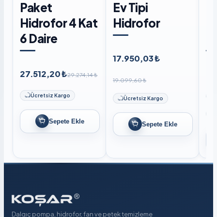
Paket
Ev Tipi
Hi
Hidrofor 4 Kat
Hidrofor
6 
6 Daire
Li
17.950,03 ₺
27.512,20 ₺
27
29.274,14 ₺
19.099,60 ₺
29.
Ücretsiz Kargo
Ücretsiz Kargo
Sepete Ekle
Sepete Ekle
Dalgıç pompa, hidrofor, fan ve petek temizleme