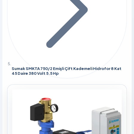
Sumak SMKTA 750/2 Emişli Çift Kademeli Hidrofor 8 Kat
45 Daire 380 Volt 5.5 Hp