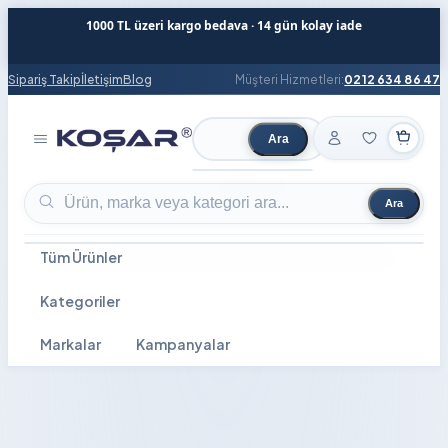
1000 TL üzeri kargo bedava · 14 gün kolay iade
Sipariş Takip
İletişim
Blog
Müşteri Hizmetleri:
0212 634 86 47
Ara
Ürün ara
Ara
Ürün ara
Tüm Ürünler
Kategoriler
Markalar
Kampanyalar