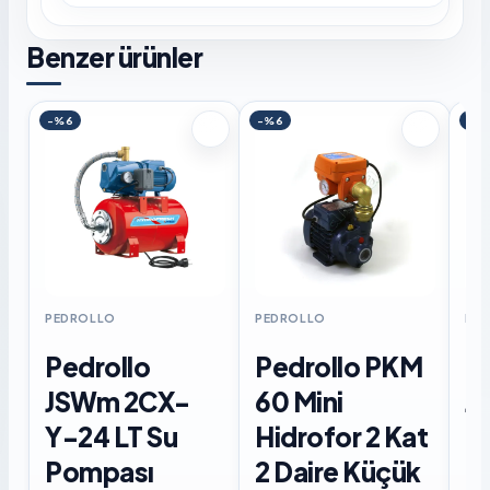
Benzer ürünler
-%6
-%6
-%
PEDROLLO
PEDROLLO
PE
Pedrollo
Pedrollo PKM
P
JSWm 2CX-
60 Mini
J
Y-24 LT Su
Hidrofor 2 Kat
Di
Pompası
2 Daire Küçük
P