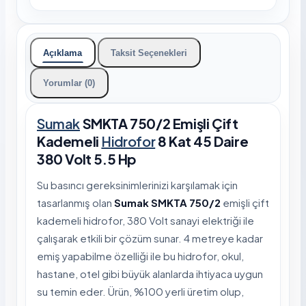
Açıklama
Taksit Seçenekleri
Yorumlar (0)
Sumak
SMKTA 750/2 Emişli Çift
Kademeli
Hidrofor
8 Kat 45 Daire
380 Volt 5.5 Hp
Su basıncı gereksinimlerinizi karşılamak için
tasarlanmış olan
Sumak SMKTA 750/2
emişli çift
kademeli hidrofor, 380 Volt sanayi elektriği ile
çalışarak etkili bir çözüm sunar. 4 metreye kadar
emiş yapabilme özelliği ile bu hidrofor, okul,
hastane, otel gibi büyük alanlarda ihtiyaca uygun
su temin eder. Ürün, %100 yerli üretim olup,