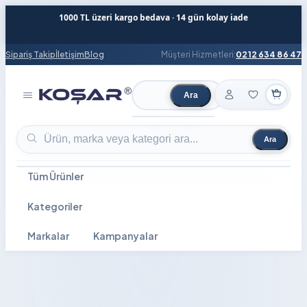
1000 TL üzeri kargo bedava · 14 gün kolay iade
Sipariş Takip
İletişim
Blog
Müşteri Hizmetleri:
0212 634 86 47
Ara
Ürün ara
Ara
Ürün ara
Tüm Ürünler
Kategoriler
Markalar
Kampanyalar