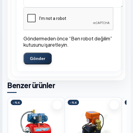
Göndermeden önce “Ben robot değilim”
kutusunu işaretleyin.
Gönder
Benzer ürünler
-%6
-%6
-%