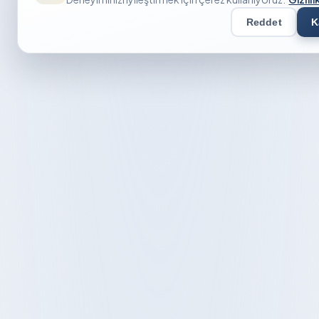
Reddet
K