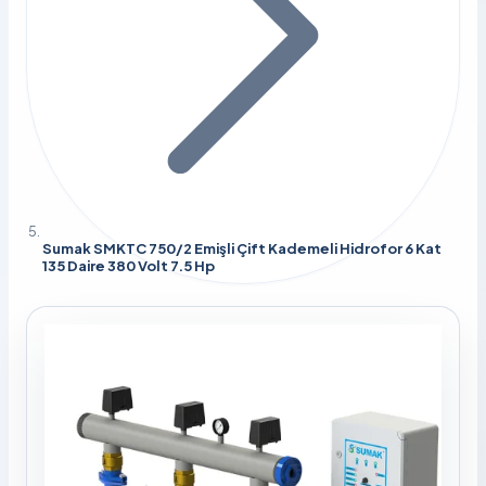
Sumak SMKTC 750/2 Emişli Çift Kademeli Hidrofor 6 Kat
135 Daire 380 Volt 7.5 Hp