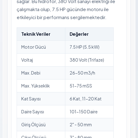
sağlar. Bu hidrofor, 380 Volt sanayi elektriği ile
çalışmakta olup, 7.5 HP gücünde motoru ile
etkileyici bir performans sergilemektedir.
Teknik Veriler
Değerler
Motor Gücü
7.5 HP (5.5 kW)
Voltaj
380 Volt (Trifaze)
Max. Debi
26-50 m3/h
Max. Yükseklik
51-75 mSS
Kat Sayısı
6 Kat, 11-20 Kat
Daire Sayısı
101-150 Daire
Giriş Ölçüsü
2" - 50 mm
Çıkış Ölçüsü
3" - 80 mm