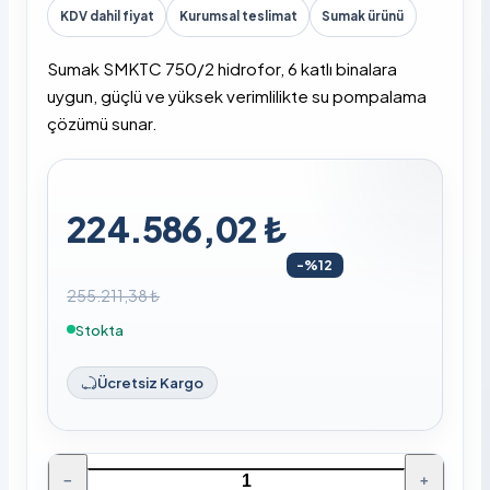
KDV dahil fiyat
Kurumsal teslimat
Sumak ürünü
Sumak SMKTC 750/2 hidrofor, 6 katlı binalara
uygun, güçlü ve yüksek verimlilikte su pompalama
çözümü sunar.
224.586,02 ₺
-%12
255.211,38 ₺
Stokta
Ücretsiz Kargo
−
+