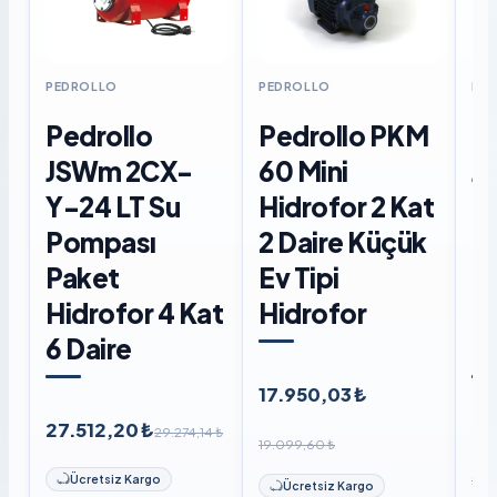
PEDROLLO
PEDROLLO
PE
Pedrollo
Pedrollo PKM
P
JSWm 2CX-
60 Mini
J
Y-24 LT Su
Hidrofor 2 Kat
Di
Pompası
2 Daire Küçük
P
Paket
Ev Tipi
Hi
Hidrofor 4 Kat
Hidrofor
6 
6 Daire
Li
17.950,03 ₺
27.512,20 ₺
27
29.274,14 ₺
19.099,60 ₺
29.
Ücretsiz Kargo
Ücretsiz Kargo