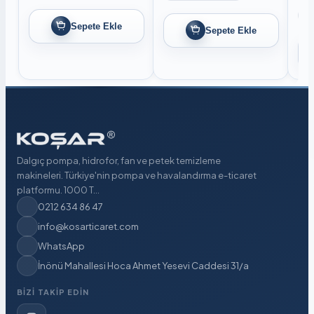
Sepete Ekle
Sepete Ekle
Dalgıç pompa, hidrofor, fan ve petek temizleme
makineleri. Türkiye'nin pompa ve havalandırma e-ticaret
platformu. 1000 T...
0212 634 86 47
info@kosarticaret.com
WhatsApp
İnönü Mahallesi Hoca Ahmet Yesevi Caddesi 31/a
BIZI TAKIP EDIN