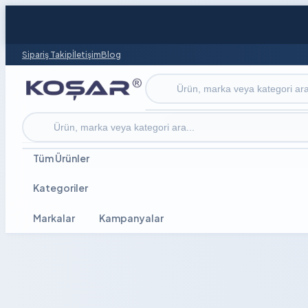
Sipariş Takip
İletişim
Blog
Ürün ara
Ürün ara
Tüm Ürünler
Kategoriler
Markalar
Kampanyalar