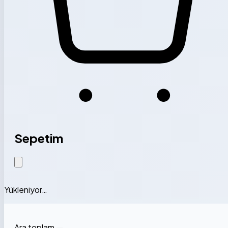
Sepetim
Yükleniyor…
Ara toplam
—