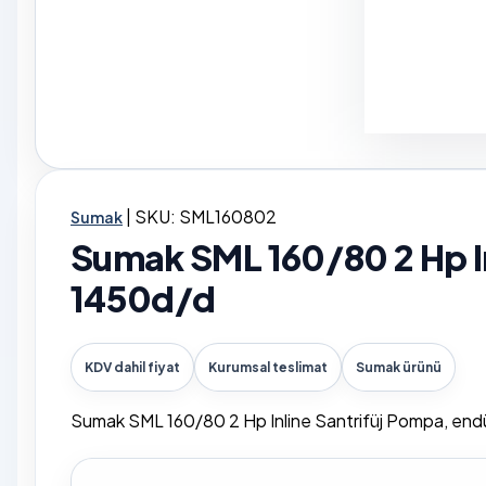
|
SKU: SML160802
Sumak
Sumak SML 160/80 2 Hp I
1450d/d
KDV dahil fiyat
Kurumsal teslimat
Sumak ürünü
Sumak SML 160/80 2 Hp Inline Santrifüj Pompa, endüst