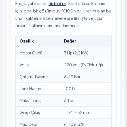
karşılayabilen bu
hidrofor
, konforlu su kullanımı
için ideal bir çözümdür. %100 yerli üretim olan bu
ürün, kaliteli malzemelerle üretilmiştir ve uzun
ömürlü kullanım için tasarlanmıştır.
Özellik
Değer
Motor Gücü
3 Hp (2.2 kW)
Voltaj
220 Volt (Ev Elektriği)
Çalışma Basıncı
8-10 Bar
Tank Hacmi
100 Lt
Maks. Tonaj
8 Ton
Giriş / Çıkış
1.1/4" - 32 mm
Max. Debi
6-10 m3/h