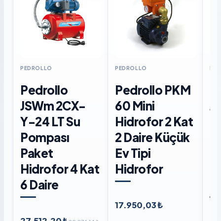
PEDROLLO
PEDROLLO
PE
Pedrollo
Pedrollo PKM
P
JSWm 2CX-
60 Mini
J
Y-24 LT Su
Hidrofor 2 Kat
Di
Pompası
2 Daire Küçük
P
Paket
Ev Tipi
Hi
Hidrofor 4 Kat
Hidrofor
6 
6 Daire
Li
17.950,03 ₺
27.512,20 ₺
27