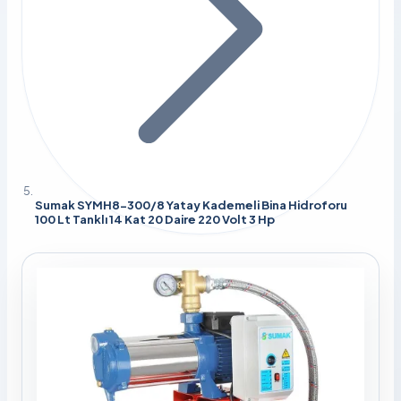
Sumak SYMH8-300/8 Yatay Kademeli Bina Hidroforu
100 Lt Tanklı 14 Kat 20 Daire 220 Volt 3 Hp