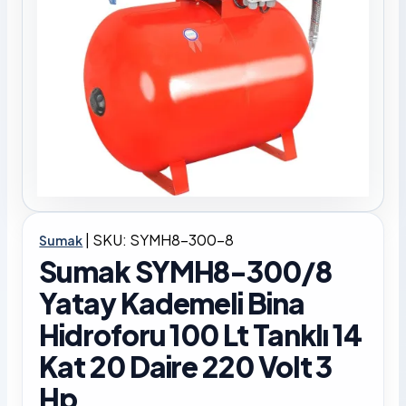
|
SKU: SYMH8-300-8
Sumak
Sumak SYMH8-300/8
Yatay Kademeli Bina
Hidroforu 100 Lt Tanklı 14
Kat 20 Daire 220 Volt 3
Hp