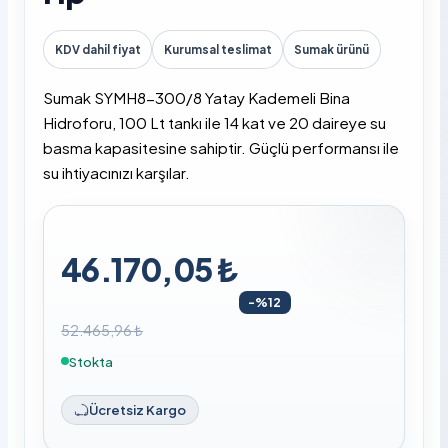
KDV dahil fiyat
Kurumsal teslimat
Sumak ürünü
Sumak SYMH8-300/8 Yatay Kademeli Bina
Hidroforu, 100 Lt tankı ile 14 kat ve 20 daireye su
basma kapasitesine sahiptir. Güçlü performansı ile
su ihtiyacınızı karşılar.
46.170,05 ₺
-%12
52.465,96 ₺
Stokta
Ücretsiz Kargo