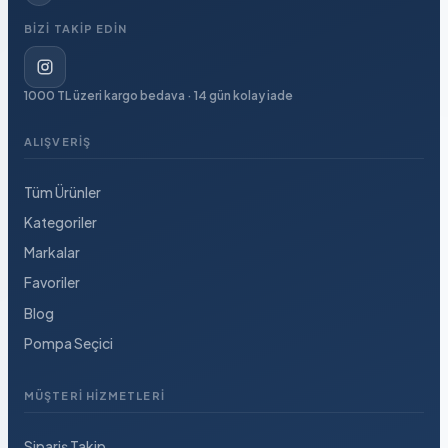
BIZI TAKIP EDIN
1000 TL üzeri kargo bedava · 14 gün kolay iade
ALIŞVERIŞ
Tüm Ürünler
Kategoriler
Markalar
Favoriler
Blog
Pompa Seçici
MÜŞTERI HIZMETLERI
Sipariş Takip