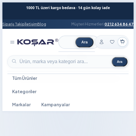
1000 TL üzeri kargo bedava · 14 gün kolay iade
Sipariş Takip
İletişim
Blog
Müşteri Hizmetleri:
0212 634 86 47
Ara
Ürün ara
Ara
Ürün ara
Tüm Ürünler
Kategoriler
Markalar
Kampanyalar