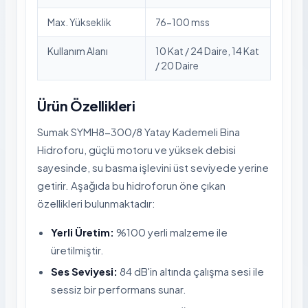
Max. Yükseklik
76-100 mss
Kullanım Alanı
10 Kat / 24 Daire, 14 Kat
/ 20 Daire
Ürün Özellikleri
Sumak SYMH8-300/8 Yatay Kademeli Bina
Hidroforu, güçlü motoru ve yüksek debisi
sayesinde, su basma işlevini üst seviyede yerine
getirir. Aşağıda bu hidroforun öne çıkan
özellikleri bulunmaktadır:
Yerli Üretim:
%100 yerli malzeme ile
üretilmiştir.
Ses Seviyesi:
84 dB'in altında çalışma sesi ile
sessiz bir performans sunar.