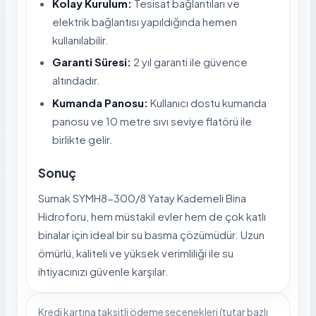
Kolay Kurulum:
Tesisat bağlantıları ve
elektrik bağlantısı yapıldığında hemen
kullanılabilir.
Garanti Süresi:
2 yıl garanti ile güvence
altındadır.
Kumanda Panosu:
Kullanıcı dostu kumanda
panosu ve 10 metre sıvı seviye flatörü ile
birlikte gelir.
Sonuç
Sumak SYMH8-300/8 Yatay Kademeli Bina
Hidroforu, hem müstakil evler hem de çok katlı
binalar için ideal bir su basma çözümüdür. Uzun
ömürlü, kaliteli ve yüksek verimliliği ile su
ihtiyacınızı güvenle karşılar.
Kredi kartına taksitli ödeme seçenekleri (tutar bazlı