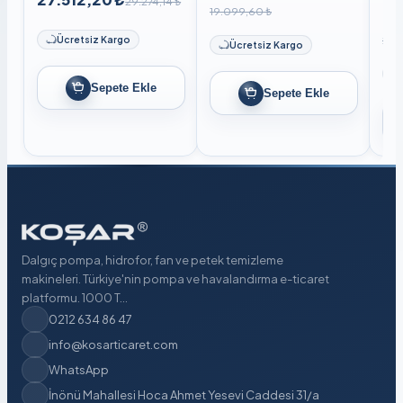
29.274,14 ₺
19.099,60 ₺
29.
Ücretsiz Kargo
Ücretsiz Kargo
Sepete Ekle
Sepete Ekle
Dalgıç pompa, hidrofor, fan ve petek temizleme
makineleri. Türkiye'nin pompa ve havalandırma e-ticaret
platformu. 1000 T...
0212 634 86 47
info@kosarticaret.com
WhatsApp
İnönü Mahallesi Hoca Ahmet Yesevi Caddesi 31/a