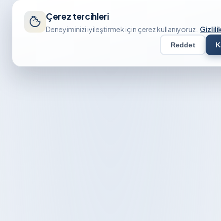
Çerez tercihleri
Deneyiminizi iyileştirmek için çerez kullanıyoruz.
Gizlili
Reddet
K