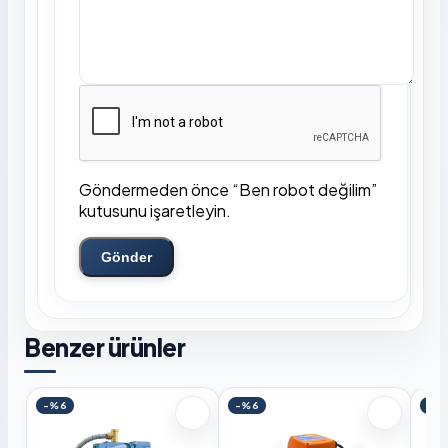
Göndermeden önce “Ben robot değilim”
kutusunu işaretleyin.
Gönder
Benzer ürünler
-%6
-%6
-%