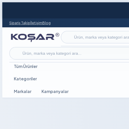
Sipariş Takip
İletişim
Blog
Ürün ara
Ürün ara
Tüm Ürünler
Kategoriler
Markalar
Kampanyalar