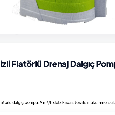
li Flatörlü Drenaj Dalgıç Pom
latörlü dalgıç pompa. 9 m³/h debi kapasitesi ile mükemmel su