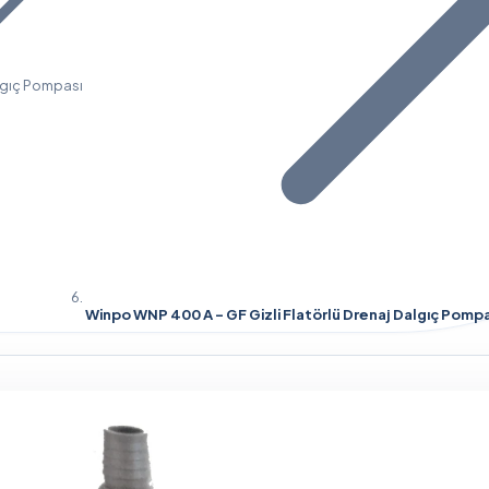
lgıç Pompası
Winpo WNP 400 A - GF Gizli Flatörlü Drenaj Dalgıç Pom