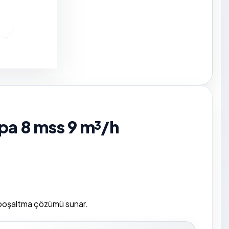
pa 8 mss 9 m³/h
 boşaltma çözümü sunar.