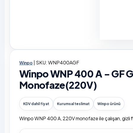
|
SKU: WNP400AGF
Winpo
Winpo WNP 400 A - GF Giz
Monofaze(220V)
KDV dahil fiyat
Kurumsal teslimat
Winpo ürünü
Winpo WNP 400 A, 220V monofaze ile çalışan, gizli f