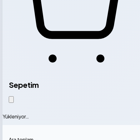
Sepetim
Yükleniyor…
Ara toplam
—