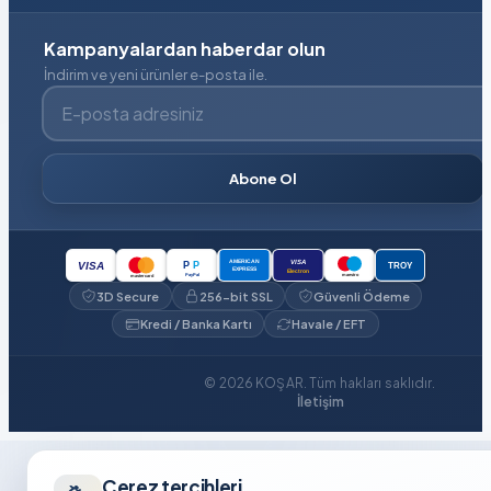
Kampanyalardan haberdar olun
İndirim ve yeni ürünler e-posta ile.
E-posta adresiniz
Abone Ol
VISA
AMERICAN
P
P
VISA
TROY
EXPRESS
Electron
PayPal
maestro
mastercard
3D Secure
256-bit SSL
Güvenli Ödeme
Kredi / Banka Kartı
Havale / EFT
© 2026 KOŞAR. Tüm hakları saklıdır.
İletişim
Çerez tercihleri