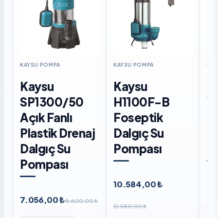
KAYSU POMPA
KAYSU POMPA
KAY
Kaysu
Kaysu
K
SP1300/50
H1100F-B
W
Açık Fanlı
Foseptik
F
Plastik Drenaj
Dalgıç Su
D
Dalgıç Su
Pompası
P
Pompası
10.584,00 ₺
8.
7.056,00 ₺
8.600,00 ₺
12.580,00 ₺