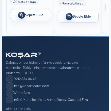
Ücretsiz Kargo
Ücretsiz Kargo
Sepete Ekle
Sepete Ekle
Dalgıç pompa, hidrofor, fan ve petek temizleme
makineleri. Türkiye'nin pompa ve havalandırma e-ticaret
platformu. 1000 T...
0212 634 86 47
info@kosarticaret.com
WhatsApp
İnönü Mahallesi Hoca Ahmet Yesevi Caddesi 31/a
BIZI TAKIP EDIN