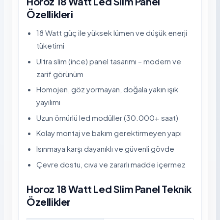
Horoz 18 Watt Led Slim Panel
Özellikleri
18 Watt güç ile yüksek lümen ve düşük enerji
tüketimi
Ultra slim (ince) panel tasarımı – modern ve
zarif görünüm
Homojen, göz yormayan, doğala yakın ışık
yayılımı
Uzun ömürlü led modüller (30.000+ saat)
Kolay montaj ve bakım gerektirmeyen yapı
Isınmaya karşı dayanıklı ve güvenli gövde
Çevre dostu, cıva ve zararlı madde içermez
Horoz 18 Watt Led Slim Panel Teknik
Özellikler