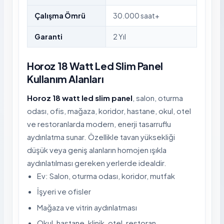
Çalışma Ömrü
30.000 saat+
Garanti
2 Yıl
Horoz 18 Watt Led Slim Panel
Kullanım Alanları
Horoz 18 watt led slim panel
, salon, oturma
odası, ofis, mağaza, koridor, hastane, okul, otel
ve restoranlarda modern, enerji tasarruflu
aydınlatma sunar. Özellikle tavan yüksekliği
düşük veya geniş alanların homojen ışıkla
aydınlatılması gereken yerlerde idealdir.
Ev: Salon, oturma odası, koridor, mutfak
İşyeri ve ofisler
Mağaza ve vitrin aydınlatması
Okul, hastane, klinik, otel, restoran