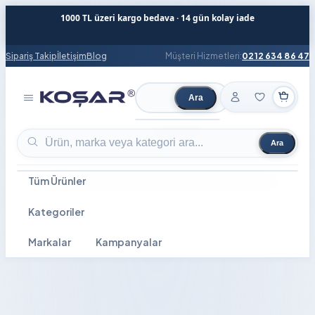
1000 TL üzeri kargo bedava · 14 gün kolay iade
Sipariş Takip
İletişim
Blog
Müşteri Hizmetleri:
0212 634 86 47
Ara
Ürün ara
Ara
Ürün ara
Tüm Ürünler
Kategoriler
Markalar
Kampanyalar