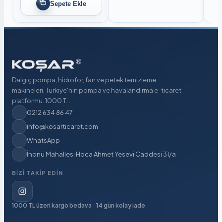
Sepete Ekle
Dalgıç pompa, hidrofor, fan ve petek temizleme
makineleri. Türkiye'nin pompa ve havalandırma e-ticaret
platformu. 1000 T...
0212 634 86 47
info@kosarticaret.com
WhatsApp
İnönü Mahallesi Hoca Ahmet Yesevi Caddesi 31/a
BIZI TAKIP EDIN
1000 TL üzeri kargo bedava · 14 gün kolay iade