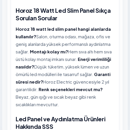
Horoz 18 Watt Led Slim Panel Sıkça
Sorulan Sorular
Horoz 18 watt led slim panel hangi alanlarda
kullanılır?
Salon, oturma odası, mağaza, ofis ve
geniş alanlarda yüksek performanslı aydınlatma
sağlar.
Montajı kolay mı?
Hem sıva altı hem sıva
üstü kolay montaj imkanı sunar.
Enerji verimliliği
nasıldır?
Düşük tüketim, yüksek lümen ve uzun
ömürlü led modülleri ile tasarruf sağlar.
Garanti
süresi nedir?
Horoz Electric güvencesiyle 2 yıl
garantilidir.
Renk seçenekleri mevcut mu?
Beyaz, gün ışığı ve sıcak beyaz gibi renk
sıcaklıkları mevcuttur.
Led Panel ve Aydınlatma Ürünleri
Hakkında SSS