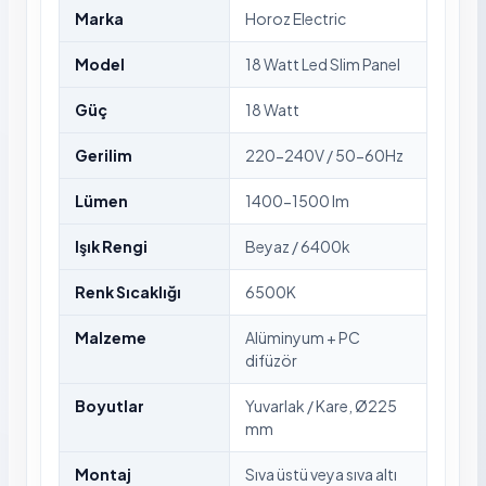
Marka
Horoz Electric
Model
18 Watt Led Slim Panel
Güç
18 Watt
Gerilim
220-240V / 50-60Hz
Lümen
1400-1500 lm
Işık Rengi
Beyaz / 6400k
Renk Sıcaklığı
6500K
Malzeme
Alüminyum + PC
difüzör
Boyutlar
Yuvarlak / Kare, Ø225
mm
Montaj
Sıva üstü veya sıva altı