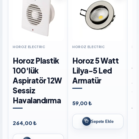
HOROZ ELECTRIC
HOROZ ELECTRIC
HOR
Horoz Plastik
Horoz 5 Watt
H
100'lük
Lilya-5 Led
12
Aspiratör 12W
Armatür
A
Sessiz
S
Havalandırma
H
59,00 ₺
Sepete Ekle
264,00 ₺
27
Sto