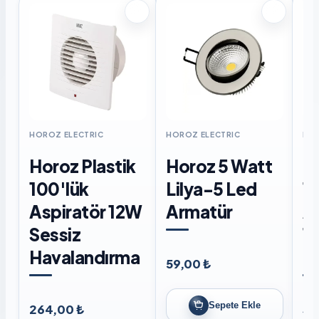
HOROZ ELECTRIC
HOROZ ELECTRIC
HOR
Horoz Plastik
Horoz 5 Watt
H
100'lük
Lilya-5 Led
15
Aspiratör 12W
Armatür
A
Sessiz
1
Havalandırma
H
59,00 ₺
Sepete Ekle
264,00 ₺
31