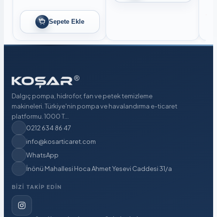
Sto
Sepete Ekle
Dalgıç pompa, hidrofor, fan ve petek temizleme
makineleri. Türkiye'nin pompa ve havalandırma e-ticaret
platformu. 1000 T...
0212 634 86 47
info@kosarticaret.com
WhatsApp
İnönü Mahallesi Hoca Ahmet Yesevi Caddesi 31/a
BIZI TAKIP EDIN