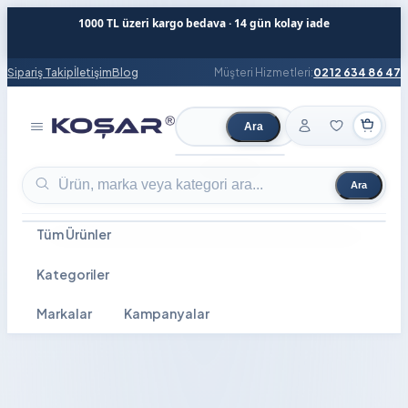
1000 TL üzeri kargo bedava · 14 gün kolay iade
Sipariş Takip
İletişim
Blog
Müşteri Hizmetleri:
0212 634 86 47
Ara
Ürün ara
Ara
Ürün ara
Tüm Ürünler
Kategoriler
Markalar
Kampanyalar