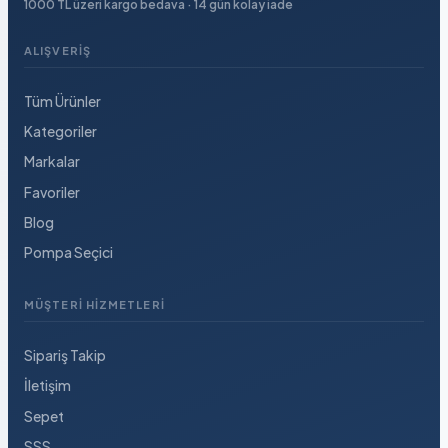
1000 TL üzeri kargo bedava · 14 gün kolay iade
ALIŞVERIŞ
Tüm Ürünler
Kategoriler
Markalar
Favoriler
Blog
Pompa Seçici
MÜŞTERI HIZMETLERI
Sipariş Takip
İletişim
Sepet
SSS