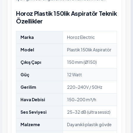
Horoz Plastik 150lik Aspiratör Teknik
Özellikler
Marka
Horoz Electric
Model
Plastik 150lik Aspiratör
Çıkış Çapı
150 mm (Ø150)
Güç
12 Watt
Gerilim
220-240V / 50Hz
Hava Debisi
150-200 m³/h
Ses Seviyesi
25-32 dB (ultra sessiz)
Malzeme
Dayanıklı plastik gövde