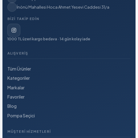
İnönü Mahallesi Hoca Ahmet Yesevi Caddesi 31/a
BIZI TAKIP EDIN
1000 TL üzeri kargo bedava · 14 gün kolay iade
ALIŞVERIŞ
Tüm Ürünler
Kategoriler
Markalar
Favoriler
Blog
Pompa Seçici
MÜŞTERI HIZMETLERI