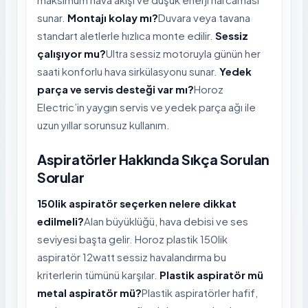
sunar.
Montajı kolay mı?
Duvara veya tavana
standart aletlerle hızlıca monte edilir.
Sessiz
çalışıyor mu?
Ultra sessiz motoruyla günün her
saati konforlu hava sirkülasyonu sunar.
Yedek
parça ve servis desteği var mı?
Horoz
Electric’in yaygın servis ve yedek parça ağı ile
uzun yıllar sorunsuz kullanım.
Aspiratörler Hakkında Sıkça Sorulan
Sorular
150lik aspiratör seçerken nelere dikkat
edilmeli?
Alan büyüklüğü, hava debisi ve ses
seviyesi başta gelir. Horoz plastik 150lik
aspiratör 12watt sessiz havalandırma bu
kriterlerin tümünü karşılar.
Plastik aspiratör mü
metal aspiratör mü?
Plastik aspiratörler hafif,