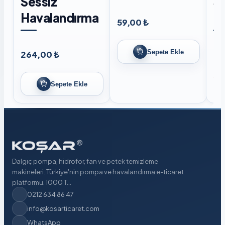
Sessiz
S
Havalandırma
H
59,00 ₺
Sepete Ekle
264,00 ₺
27
Sto
Sepete Ekle
Dalgıç pompa, hidrofor, fan ve petek temizleme
makineleri. Türkiye'nin pompa ve havalandırma e-ticaret
platformu. 1000 T...
0212 634 86 47
info@kosarticaret.com
WhatsApp