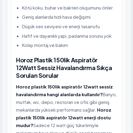
Kötü koku, buhar ve bakteri oluşumunu önler
Geniş alanlarda hızlı hava değişimi
Düşük ses seviyesi ve enerji tasarrufu
Hafif ve dayanıklı yapı, paslanma sorunu yok
Kolay montaj ve bakım
Horoz Plastik 150lik Aspiratör
12Watt Sessiz Havalandırma Sıkça
Sorulan Sorular
Horoz plastik 150lik aspiratör 12watt sessiz
havalandırma hangi alanlarda kullanılır?
Banyo,
mutfak, wc, depo, restoran ve ofis gibi geniş
mekanlarda yüksek performans sağlar.
Horoz
plastik 150lik aspiratör 12watt enerji dostu
mudur?
Sadece 12 watt güç tüketimiyle
maksimum hava akışı ve düşük enerji harcaması