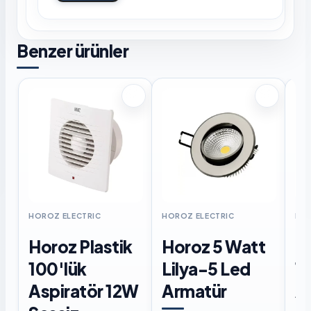
Benzer ürünler
HOROZ ELECTRIC
HOROZ ELECTRIC
HOR
Horoz Plastik
Horoz 5 Watt
H
100'lük
Lilya-5 Led
12
Aspiratör 12W
Armatür
A