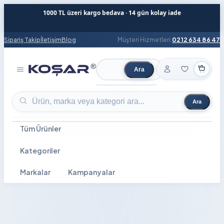
1000 TL üzeri kargo bedava · 14 gün kolay iade
Sipariş Takip
İletişim
Blog
Müşteri Hizmetleri:
0212 634 86 47
Ara
Ürün ara
Ara
Ürün ara
Tüm Ürünler
Kategoriler
Markalar
Kampanyalar