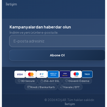
İletişim
Kampanyalardan haberdar olun
İndirim ve yeni ürünler e-posta ile.
E-posta adresiniz
Abone Ol
VISA
AMERICAN
P
P
VISA
TROY
EXPRESS
Electron
PayPal
maestro
mastercard
3D Secure
256-bit SSL
Güvenli Ödeme
Kredi / Banka Kartı
Havale / EFT
© 2026 KOŞAR. Tüm hakları saklıdır.
İletişim