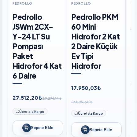
PEDROLLO
PEDROLLO
PE
Pedrollo
Pedrollo PKM
P
JSWm 2CX-
60 Mini
J
Y-24 LT Su
Hidrofor 2 Kat
Di
Pompası
2 Daire Küçük
P
Paket
Ev Tipi
Hi
Hidrofor 4 Kat
Hidrofor
6 
6 Daire
Li
17.950,03 ₺
27.512,20 ₺
27
29.274,14 ₺
19.099,60 ₺
29.
Ücretsiz Kargo
Ücretsiz Kargo
Sepete Ekle
Sepete Ekle