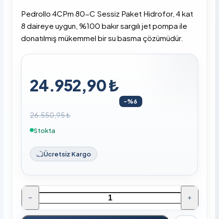
Pedrollo 4CPm 80-C Sessiz Paket Hidrofor, 4 kat
8 daireye uygun, %100 bakır sargılı jet pompa ile
donatılmış mükemmel bir su basma çözümüdür.
24.952,90 ₺
-%6
26.550,95 ₺
Stokta
Ücretsiz Kargo
−
+