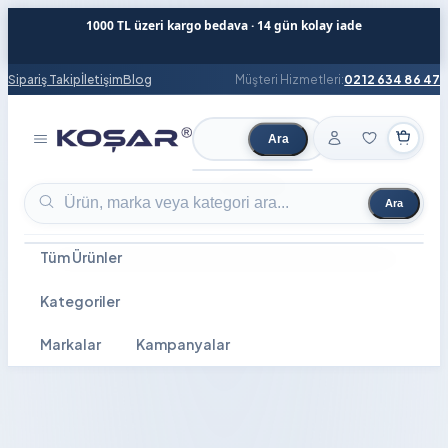
1000 TL üzeri kargo bedava · 14 gün kolay iade
Sipariş Takip
İletişim
Blog
Müşteri Hizmetleri:
0212 634 86 47
Ara
Ürün ara
Ara
Ürün ara
Tüm Ürünler
Kategoriler
Markalar
Kampanyalar