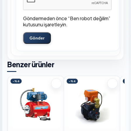
Göndermeden önce “Ben robot değilim”
kutusunu işaretleyin.
Gönder
Benzer ürünler
-%6
-%6
-%