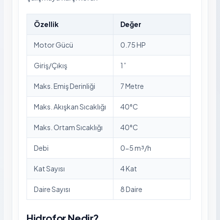
Özellik
Değer
Motor Gücü
0.75 HP
Giriş/Çıkış
1”
Maks. Emiş Derinliği
7 Metre
Maks. Akışkan Sıcaklığı
40°C
Maks. Ortam Sıcaklığı
40°C
Debi
0-5 m³/h
Kat Sayısı
4 Kat
Daire Sayısı
8 Daire
Hidrofor Nedir?