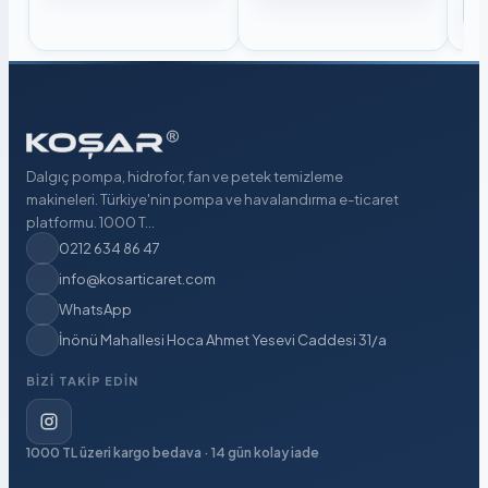
Dalgıç pompa, hidrofor, fan ve petek temizleme
makineleri. Türkiye'nin pompa ve havalandırma e-ticaret
platformu. 1000 T...
0212 634 86 47
info@kosarticaret.com
WhatsApp
İnönü Mahallesi Hoca Ahmet Yesevi Caddesi 31/a
BIZI TAKIP EDIN
1000 TL üzeri kargo bedava · 14 gün kolay iade