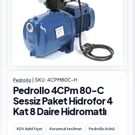
|
SKU: 4CPM80C-H
Pedrollo
Pedrollo 4CPm 80-C
Sessiz Paket Hidrofor 4
Kat 8 Daire Hidromatlı
KDV dahil fiyat
Kurumsal teslimat
Pedrollo ürünü