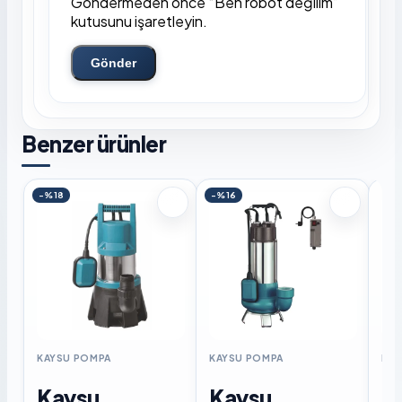
Göndermeden önce “Ben robot değilim”
kutusunu işaretleyin.
Gönder
Benzer ürünler
-%18
-%16
KAYSU POMPA
KAYSU POMPA
KAY
Kaysu
Kaysu
K