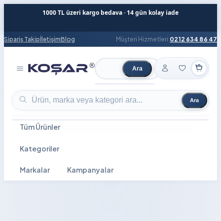
1000 TL üzeri kargo bedava · 14 gün kolay iade
Sipariş Takip
İletişim
Blog
Müşteri Hizmetleri:
0212 634 86 47
Ara
Ürün ara
Ara
Ürün ara
Tüm Ürünler
Kategoriler
Markalar
Kampanyalar