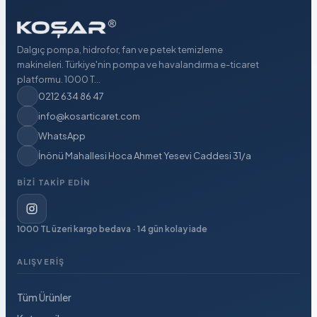
Dalgıç pompa, hidrofor, fan ve petek temizleme
makineleri. Türkiye'nin pompa ve havalandırma e-ticaret
platformu. 1000 T...
0212 634 86 47
info@kosarticaret.com
WhatsApp
İnönü Mahallesi Hoca Ahmet Yesevi Caddesi 31/a
BIZI TAKIP EDIN
1000 TL üzeri kargo bedava · 14 gün kolay iade
ALIŞVERIŞ
Tüm Ürünler