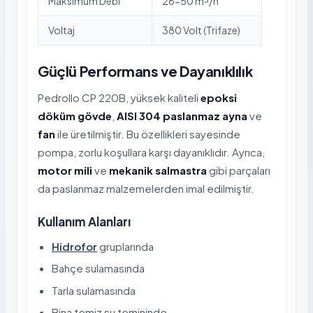
Maksimum Debi
26-50 m³/h
Voltaj
380 Volt (Trifaze)
Güçlü Performans ve Dayanıklılık
Pedrollo CP 220B, yüksek kaliteli
epoksi
döküm gövde
,
AISI 304 paslanmaz ayna
ve
fan
ile üretilmiştir. Bu özellikleri sayesinde
pompa, zorlu koşullara karşı dayanıklıdır. Ayrıca,
motor mili
ve
mekanik salmastra
gibi parçaları
da paslanmaz malzemelerden imal edilmiştir.
Kullanım Alanları
Hidrofor
gruplarında
Bahçe sulamasında
Tarla sulamasında
Bina temiz su temininde