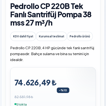
Pedrollo CP 220B Tek
Fanlı Santrifüj Pompa 38
mss 27 m³/h
KDV dahil fiyat
Kurumsal teslimat
Pedrollo ürünü
Pedrollo CP 220B, 4 HP gücünde tek fanlı santrifüj
pompasıdır. Bahçe sulama ve bina su temini için
idealdir.
74.626,49 ₺
-%10
82.581,98 ₺
Stokta