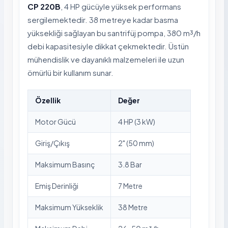
CP 220B
, 4 HP gücüyle yüksek performans
sergilemektedir. 38 metreye kadar basma
yüksekliği sağlayan bu santrifüj pompa, 380 m³/h
debi kapasitesiyle dikkat çekmektedir. Üstün
mühendislik ve dayanıklı malzemeleri ile uzun
ömürlü bir kullanım sunar.
Özellik
Değer
Motor Gücü
4 HP (3 kW)
Giriş/Çıkış
2" (50 mm)
Maksimum Basınç
3.8 Bar
Emiş Derinliği
7 Metre
Maksimum Yükseklik
38 Metre