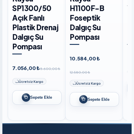
SP1300/50
H1100F-B
W
Açık Fanlı
Foseptik
F
Plastik Drenaj
Dalgıç Su
D
Dalgıç Su
Pompası
P
Pompası
10.584,00 ₺
8.
7.056,00 ₺
8.600,00 ₺
12.580,00 ₺
Ücretsiz Kargo
Ücretsiz Kargo
Sepete Ekle
Sepete Ekle