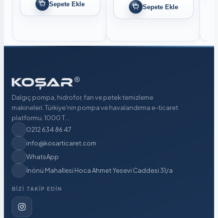
Sepete Ekle
Sepete Ekle
Dalgıç pompa, hidrofor, fan ve petek temizleme
makineleri. Türkiye'nin pompa ve havalandırma e-ticaret
platformu. 1000 T...
0212 634 86 47
info@kosarticaret.com
WhatsApp
İnönü Mahallesi Hoca Ahmet Yesevi Caddesi 31/a
BIZI TAKIP EDIN