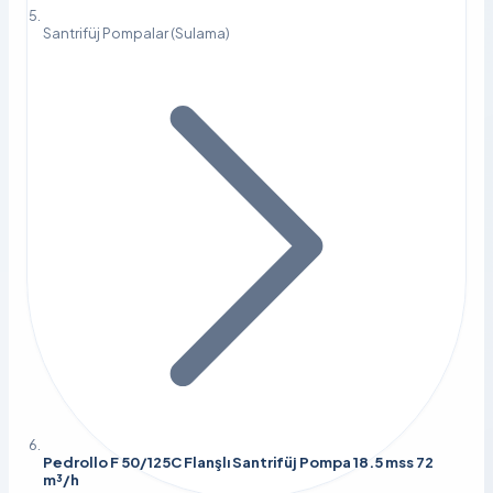
Santrifüj Pompalar (Sulama)
Pedrollo F 50/125C Flanşlı Santrifüj Pompa 18.5 mss 72
m³/h