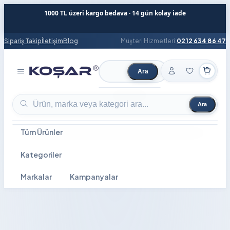
1000 TL üzeri kargo bedava · 14 gün kolay iade
Sipariş Takip
İletişim
Blog
Müşteri Hizmetleri:
0212 634 86 47
Ara
Ürün ara
Ara
Ürün ara
Tüm Ürünler
Kategoriler
Markalar
Kampanyalar