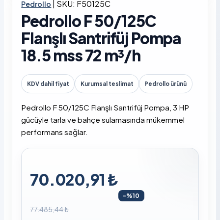
|
SKU: F50125C
Pedrollo
Pedrollo F 50/125C
Flanşlı Santrifüj Pompa
18.5 mss 72 m³/h
KDV dahil fiyat
Kurumsal teslimat
Pedrollo ürünü
Pedrollo F 50/125C Flanşlı Santrifüj Pompa, 3 HP
gücüyle tarla ve bahçe sulamasında mükemmel
performans sağlar.
70.020,91 ₺
-%10
77.485,44 ₺