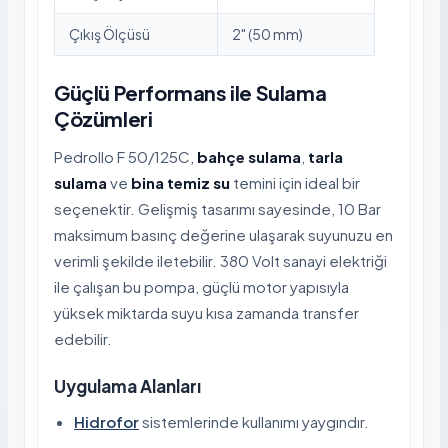
Çıkış Ölçüsü
2" (50 mm)
Güçlü Performans ile Sulama
Çözümleri
Pedrollo F 50/125C,
bahçe sulama
,
tarla
sulama
ve
bina temiz su
temini için ideal bir
seçenektir. Gelişmiş tasarımı sayesinde, 10 Bar
maksimum basınç değerine ulaşarak suyunuzu en
verimli şekilde iletebilir. 380 Volt sanayi elektriği
ile çalışan bu pompa, güçlü motor yapısıyla
yüksek miktarda suyu kısa zamanda transfer
edebilir.
Uygulama Alanları
Hidrofor
sistemlerinde kullanımı yaygındır.