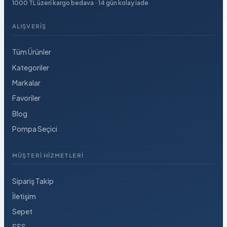
1000 TL üzeri kargo bedava · 14 gün kolay iade
ALIŞVERIŞ
Tüm Ürünler
Kategoriler
Markalar
Favoriler
Blog
Pompa Seçici
MÜŞTERI HIZMETLERI
Sipariş Takip
İletişim
Sepet
SSS