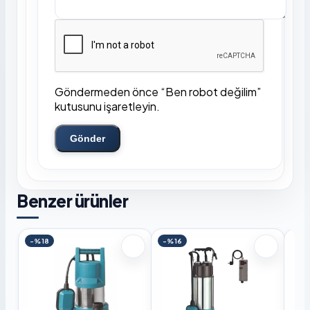
Göndermeden önce “Ben robot değilim”
kutusunu işaretleyin.
Gönder
Benzer ürünler
-%18
-%16