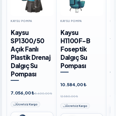
KAYSU POMPA
KAYSU POMPA
KAY
Kaysu
Kaysu
K
SP1300/50
H1100F-B
W
Açık Fanlı
Foseptik
F
Plastik Drenaj
Dalgıç Su
D
Dalgıç Su
Pompası
P
Pompası
10.584,00 ₺
8.
7.056,00 ₺
8.600,00 ₺
12.580,00 ₺
Ücretsiz Kargo
Ücretsiz Kargo