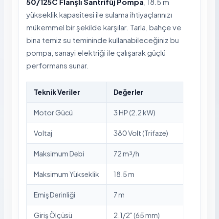
50/125C Flanşlı Santrifüj Pompa
, 18.5 m
yükseklik kapasitesi ile sulama ihtiyaçlarınızı
mükemmel bir şekilde karşılar. Tarla, bahçe ve
bina temiz su temininde kullanabileceğiniz bu
pompa, sanayi elektriği ile çalışarak güçlü
performans sunar.
Teknik Veriler
Değerler
Motor Gücü
3 HP (2.2 kW)
Voltaj
380 Volt (Trifaze)
Maksimum Debi
72 m³/h
Maksimum Yükseklik
18.5 m
Emiş Derinliği
7 m
Giriş Ölçüsü
2.1/2" (65 mm)