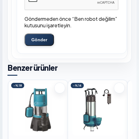
Göndermeden önce “Ben robot değilim”
kutusunu işaretleyin.
Gönder
Benzer ürünler
-%18
-%16