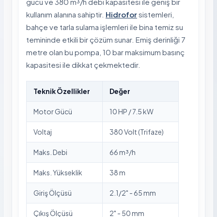
gücü ve 380 m³/h debi kapasitesi ile geniş bir
kullanım alanına sahiptir.
Hidrofor
sistemleri,
bahçe ve tarla sulama işlemleri ile bina temiz su
temininde etkili bir çözüm sunar. Emiş derinliği 7
metre olan bu pompa, 10 bar maksimum basınç
kapasitesi ile dikkat çekmektedir.
Teknik Özellikler
Değer
Motor Gücü
10 HP / 7.5 kW
Voltaj
380 Volt (Trifaze)
Maks. Debi
66 m³/h
Maks. Yükseklik
38 m
Giriş Ölçüsü
2.1/2" - 65 mm
Çıkış Ölçüsü
2" - 50 mm