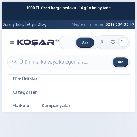
1000 TL üzeri kargo bedava · 14 gün kolay iade
Sipariş Takip
İletişim
Blog
Müşteri Hizmetleri:
0212 634 86 47
Ara
Ürün ara
Ara
Ürün ara
Tüm Ürünler
Kategoriler
Markalar
Kampanyalar