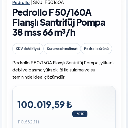
|
SKU: F50160A
Pedrollo
Pedrollo F 50/160A
Flanşlı Santrifüj Pompa
38 mss 66 m³/h
KDV dahil fiyat
Kurumsal teslimat
Pedrollo ürünü
Pedrollo F 50/160A Flanşlı Santrifüj Pompa, yüksek
debi ve basma yüksekliği ile sulama ve su
temininde ideal çözümdür.
100.019,59 ₺
-%10
110.682,11 ₺