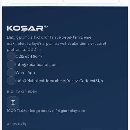
Dalgıç pompa, hidrofor, fan ve petek temizleme
makineleri. Türkiye'nin pompa ve havalandırma e-ticaret
platformu. 1000 T...
0212 634 86 47
info@kosarticaret.com
WhatsApp
İnönü Mahallesi Hoca Ahmet Yesevi Caddesi 31/a
BIZI TAKIP EDIN
1000 TL üzeri kargo bedava · 14 gün kolay iade
ALIŞVERIŞ