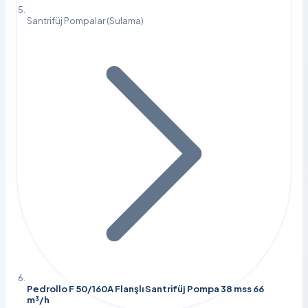
Santrifüj Pompalar (Sulama)
Pedrollo F 50/160A Flanşlı Santrifüj Pompa 38 mss 66
m³/h