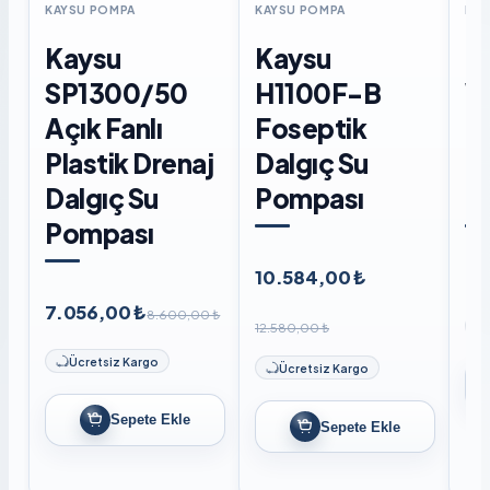
KAYSU POMPA
KAYSU POMPA
KAY
Kaysu
Kaysu
K
SP1300/50
H1100F-B
W
Açık Fanlı
Foseptik
F
Plastik Drenaj
Dalgıç Su
D
Dalgıç Su
Pompası
P
Pompası
10.584,00 ₺
8.
7.056,00 ₺
8.600,00 ₺
12.580,00 ₺
Ücretsiz Kargo
Ücretsiz Kargo
Sepete Ekle
Sepete Ekle