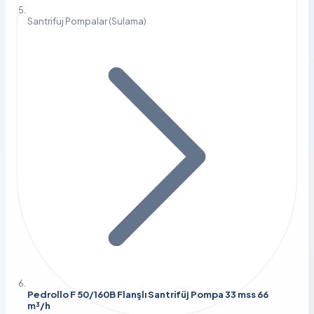
Santrifüj Pompalar (Sulama)
Pedrollo F 50/160B Flanşlı Santrifüj Pompa 33 mss 66
m³/h