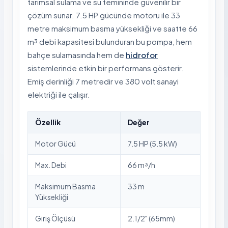
tarımsal sulama ve su temininde güvenilir bir
çözüm sunar. 7.5 HP gücünde motoru ile 33
metre maksimum basma yüksekliği ve saatte 66
m³ debi kapasitesi bulunduran bu pompa, hem
bahçe sulamasında hem de
hidrofor
sistemlerinde etkin bir performans gösterir.
Emiş derinliği 7 metredir ve 380 volt sanayi
elektriği ile çalışır.
Özellik
Değer
Motor Gücü
7.5 HP (5.5 kW)
Max. Debi
66 m³/h
Maksimum Basma
33 m
Yüksekliği
Giriş Ölçüsü
2.1/2" (65mm)