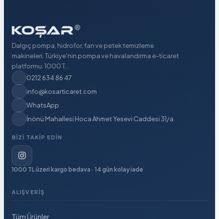
Dalgıç pompa, hidrofor, fan ve petek temizleme
makineleri. Türkiye'nin pompa ve havalandırma e-ticaret
platformu. 1000 T...
0212 634 86 47
info@kosarticaret.com
WhatsApp
İnönü Mahallesi Hoca Ahmet Yesevi Caddesi 31/a
BIZI TAKIP EDIN
1000 TL üzeri kargo bedava · 14 gün kolay iade
ALIŞVERIŞ
Tüm Ürünler