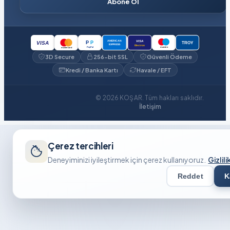
Abone Ol
VISA
AMERICAN
P
P
VISA
TROY
EXPRESS
Electron
PayPal
maestro
mastercard
3D Secure
256-bit SSL
Güvenli Ödeme
Kredi / Banka Kartı
Havale / EFT
© 2026 KOŞAR. Tüm hakları saklıdır.
İletişim
Çerez tercihleri
Deneyiminizi iyileştirmek için çerez kullanıyoruz.
Gizlili
Reddet
K