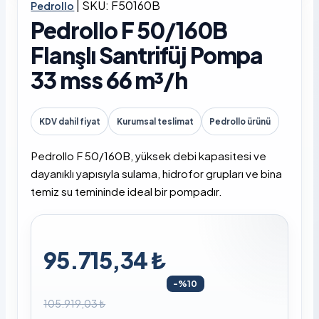
|
SKU: F50160B
Pedrollo
Pedrollo F 50/160B
Flanşlı Santrifüj Pompa
33 mss 66 m³/h
KDV dahil fiyat
Kurumsal teslimat
Pedrollo ürünü
Pedrollo F 50/160B, yüksek debi kapasitesi ve
dayanıklı yapısıyla sulama, hidrofor grupları ve bina
temiz su temininde ideal bir pompadır.
95.715,34 ₺
-%10
105.919,03 ₺