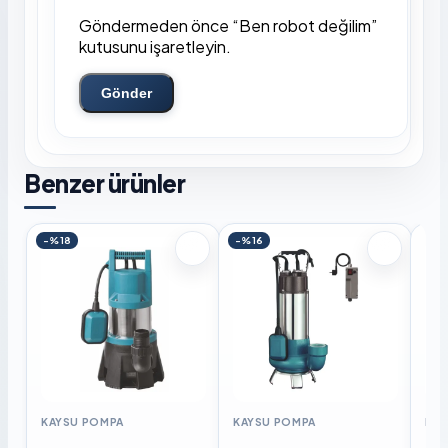
Göndermeden önce “Ben robot değilim”
kutusunu işaretleyin.
Gönder
Benzer ürünler
-%18
-%16
KAYSU POMPA
KAYSU POMPA
KAY