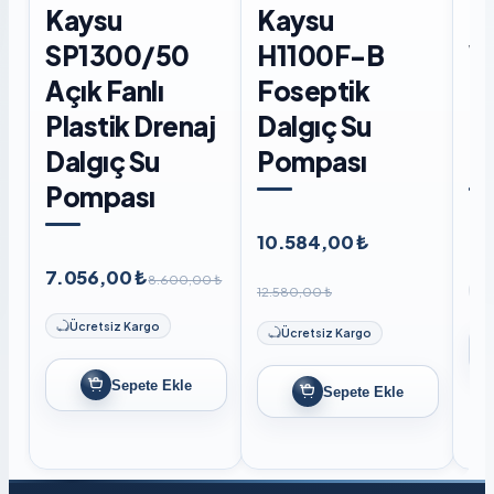
Kaysu
Kaysu
K
SP1300/50
H1100F-B
W
Açık Fanlı
Foseptik
F
Plastik Drenaj
Dalgıç Su
D
Dalgıç Su
Pompası
P
Pompası
10.584,00 ₺
8.
7.056,00 ₺
8.600,00 ₺
12.580,00 ₺
Ücretsiz Kargo
Ücretsiz Kargo
Sepete Ekle
Sepete Ekle