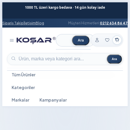
1000 TL üzeri kargo bedava · 14 gün kolay iade
Sipariş Takip
İletişim
Blog
Müşteri Hizmetleri:
0212 634 86 47
Ara
Ürün ara
Ara
Ürün ara
Tüm Ürünler
Kategoriler
Markalar
Kampanyalar