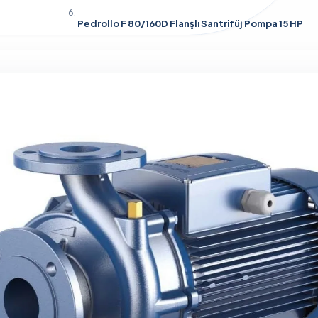
Pedrollo F 80/160D Flanşlı Santrifüj Pompa 15 HP