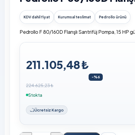
KDV dahil fiyat
Kurumsal teslimat
Pedrollo ürünü
Pedrollo F 80/160D Flanşlı Santrifüj Pompa, 15 HP g
211.105,48 ₺
-%6
224.625,23 ₺
Stokta
Ücretsiz Kargo