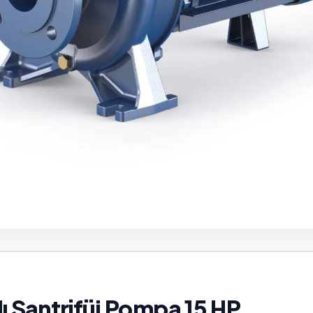
ı Santrifüj Pompa 15 HP