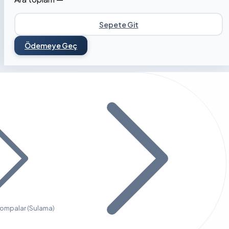
Sepete Git
Ödemeye Geç
Pompalar (Sulama)