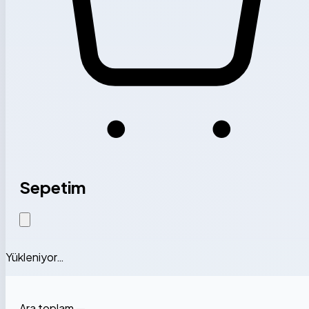
Sepetim
Yükleniyor…
Ara toplam
—