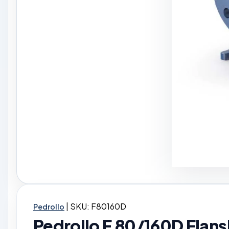
|
SKU: F80160D
Pedrollo
Pedrollo F 80/160D Flanşl