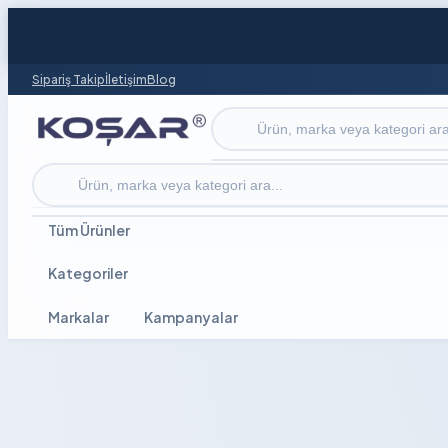
Sipariş Takip
İletişim
Blog
Ürün ara
Ürün ara
Tüm Ürünler
Kategoriler
Markalar
Kampanyalar