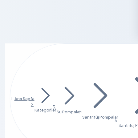
Ana Sayfa
Kategoriler
Su Pompaları
Santrifüj Pompalar
Santrifüj 