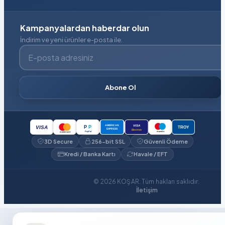
Kampanyalardan haberdar olun
İndirim ve yeni ürünler e-posta ile.
E-posta adresiniz
Abone Ol
VISA
AMERICAN
P
P
VISA
TROY
EXPRESS
Electron
PayPal
maestro
mastercard
3D Secure
256-bit SSL
Güvenli Ödeme
Kredi / Banka Kartı
Havale / EFT
© 2026 KOŞAR. Tüm hakları saklıdır.
İletişim