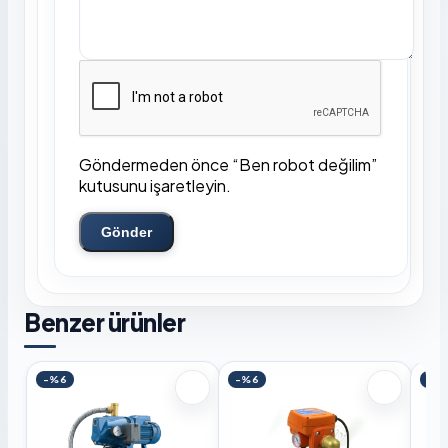
Göndermeden önce “Ben robot değilim”
kutusunu işaretleyin.
Gönder
Benzer ürünler
-%6
-%6
-%