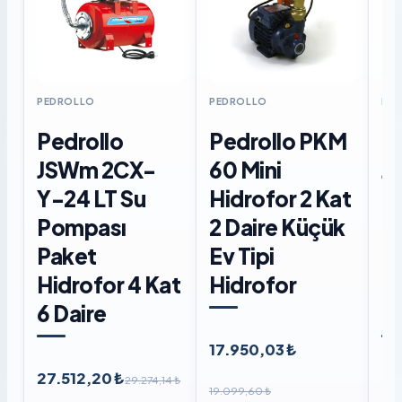
PEDROLLO
PEDROLLO
PE
Pedrollo
Pedrollo PKM
P
JSWm 2CX-
60 Mini
J
Y-24 LT Su
Hidrofor 2 Kat
Di
Pompası
2 Daire Küçük
P
Paket
Ev Tipi
Hi
Hidrofor 4 Kat
Hidrofor
6 
6 Daire
Li
17.950,03 ₺
27.512,20 ₺
27
29.274,14 ₺
19.099,60 ₺