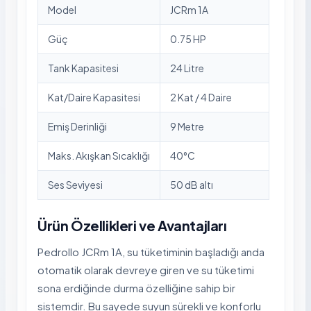
Model
JCRm 1A
Güç
0.75 HP
Tank Kapasitesi
24 Litre
Kat/Daire Kapasitesi
2 Kat / 4 Daire
Emiş Derinliği
9 Metre
Maks. Akışkan Sıcaklığı
40°C
Ses Seviyesi
50 dB altı
Ürün Özellikleri ve Avantajları
Pedrollo JCRm 1A, su tüketiminin başladığı anda
otomatik olarak devreye giren ve su tüketimi
sona erdiğinde durma özelliğine sahip bir
sistemdir. Bu sayede suyun sürekli ve konforlu