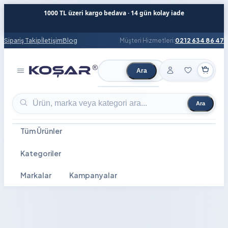
1000 TL üzeri kargo bedava · 14 gün kolay iade
Sipariş Takip
İletişim
Blog
Müşteri Hizmetleri:
0212 634 86 47
Ara
Ürün ara
Ara
Ürün ara
Tüm Ürünler
Kategoriler
Markalar
Kampanyalar