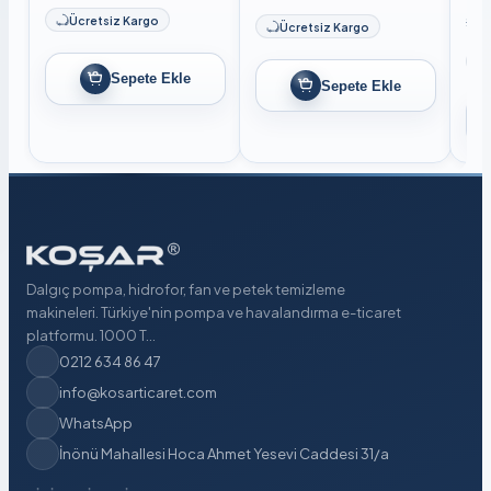
29.
Ücretsiz Kargo
Ücretsiz Kargo
Sepete Ekle
Sepete Ekle
Dalgıç pompa, hidrofor, fan ve petek temizleme
makineleri. Türkiye'nin pompa ve havalandırma e-ticaret
platformu. 1000 T...
0212 634 86 47
info@kosarticaret.com
WhatsApp
İnönü Mahallesi Hoca Ahmet Yesevi Caddesi 31/a