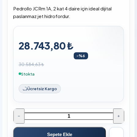
Pedrollo JCRm 1A, 2 kat 4 daire için ideal dijital
paslanmaz jet hidrofordur.
28.743,80 ₺
-%6
30.584,63 ₺
Stokta
Ücretsiz Kargo
−
+
Sepete Ekle