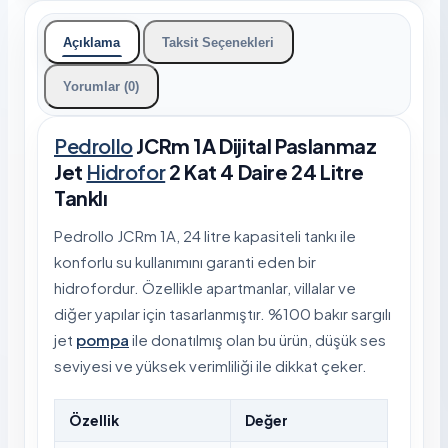
Açıklama
Taksit Seçenekleri
Yorumlar (0)
Pedrollo
JCRm 1A Dijital Paslanmaz
Jet
Hidrofor
2 Kat 4 Daire 24 Litre
Tanklı
Pedrollo JCRm 1A, 24 litre kapasiteli tankı ile
konforlu su kullanımını garanti eden bir
hidrofordur. Özellikle apartmanlar, villalar ve
diğer yapılar için tasarlanmıştır. %100 bakır sargılı
jet
pompa
ile donatılmış olan bu ürün, düşük ses
seviyesi ve yüksek verimliliği ile dikkat çeker.
Özellik
Değer