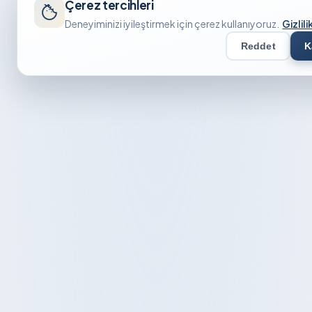
Çerez tercihleri
Deneyiminizi iyileştirmek için çerez kullanıyoruz.
Gizlili
Reddet
K