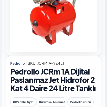
|
SKU: JCRM1A-Y24LT
Pedrollo
Pedrollo JCRm 1A Dijital
Paslanmaz Jet Hidrofor 2
Kat 4 Daire 24 Litre Tanklı
KDV dahil fiyat
Kurumsal teslimat
Pedrollo ürünü