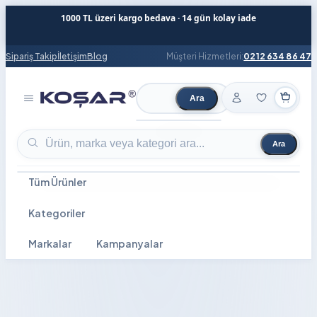
1000 TL üzeri kargo bedava · 14 gün kolay iade
Sipariş Takip
İletişim
Blog
Müşteri Hizmetleri:
0212 634 86 47
Ara
Ürün ara
Ara
Ürün ara
Tüm Ürünler
Kategoriler
Markalar
Kampanyalar