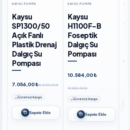
KAYSU POMPA
KAYSU POMPA
KAY
Kaysu
Kaysu
K
SP1300/50
H1100F-B
W
Açık Fanlı
Foseptik
F
Plastik Drenaj
Dalgıç Su
D
Dalgıç Su
Pompası
P
Pompası
10.584,00 ₺
8.
7.056,00 ₺
8.600,00 ₺
12.580,00 ₺
Ücretsiz Kargo
Ücretsiz Kargo
Sepete Ekle
Sepete Ekle