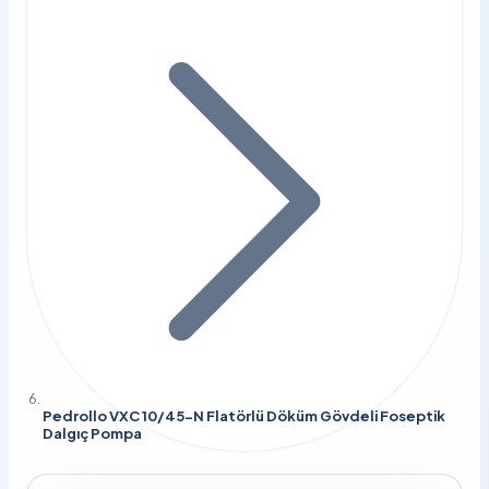
Pedrollo VXC 10/45-N Flatörlü Döküm Gövdeli Foseptik
Dalgıç Pompa