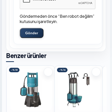
Göndermeden önce “Ben robot değilim”
kutusunu işaretleyin.
Gönder
Benzer ürünler
-%18
-%16