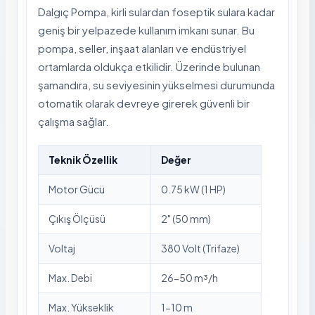
Dalgıç Pompa, kirli sulardan foseptik sulara kadar
geniş bir yelpazede kullanım imkanı sunar. Bu
pompa, seller, inşaat alanları ve endüstriyel
ortamlarda oldukça etkilidir. Üzerinde bulunan
şamandıra, su seviyesinin yükselmesi durumunda
otomatik olarak devreye girerek güvenli bir
çalışma sağlar.
Teknik Özellik
Değer
Motor Gücü
0.75 kW (1 HP)
Çıkış Ölçüsü
2" (50 mm)
Voltaj
380 Volt (Trifaze)
Max. Debi
26-50 m³/h
Max. Yükseklik
1-10 m