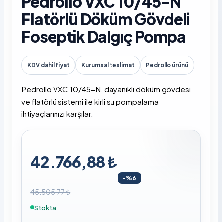
Pedrollo VXC 10/45-N
Flatörlü Döküm Gövdeli
Foseptik Dalgıç Pompa
KDV dahil fiyat
Kurumsal teslimat
Pedrollo ürünü
Pedrollo VXC 10/45-N, dayanıklı döküm gövdesi
ve flatörlü sistemi ile kirli su pompalama
ihtiyaçlarınızı karşılar.
42.766,88 ₺
-%6
45.505,77 ₺
Stokta